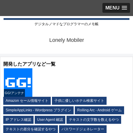
MENU
デジタルノマドなプログラマーのメモ帳
Lonely Mobiler
開発したアプリなど一覧
GG!アンテナ
Amazon セール情報サイト
子供に優しいホテル検索サイト
SimpleAppLinks - Wordpress プラグイン
Rolling Arc - Android ゲーム
IP アドレス確認
User Agent 確認
テキストの文字数を数えるやつ
テキストの差分を確認するやつ
パスワードジェネレーター