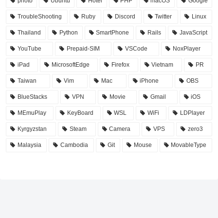
photo
Ubuntu
Hotel
PHP
macOS
Google
TroubleShooting
Ruby
Discord
Twitter
Linux
Thailand
Python
SmartPhone
Rails
JavaScript
YouTube
Prepaid-SIM
VSCode
NoxPlayer
iPad
MicrosoftEdge
Firefox
Vietnam
PR
Taiwan
Vim
Mac
iPhone
OBS
BlueStacks
VPN
Movie
Gmail
iOS
MEmuPlay
KeyBoard
WSL
WiFi
LDPlayer
Kyrgyzstan
Steam
Camera
VPS
zero3
Malaysia
Cambodia
Git
Mouse
MovableType