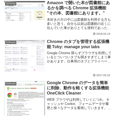
Amazon で開いた本が図書館にあ
Software
るかを調べる Chrome 拡張機能
"その本、図書館にあります。"
本好きの方の中には図書館を利用する方も
多いと思う。自分も以前は図書館の近くに
住んでいた事がありとても便利であった。
図書館を頻繁に利用する且つ、ブラウザに
2018.02.13
Google Chrome を利用しているのであれ
ば、その本、図書館にあります。という...
Chrome のタブを管理する拡張機
Software
能 Toby: manage your tabs
Google Chrome 限らずブラウザを利用して
いるとついついタブを開きすぎてしまう事
があります。仕事用のタブとプライベート
用の Web ページを同時に開いたり、仕事
でも複数のプロジェクトをこなしていると
それぞれ調べ物などの為に大量のタ...
2017.03.22
Google Chrome のデータを簡単
Software
に削除、動作を軽くする拡張機能
OneClick Cleaner
WEB ブラウザは利用していくにつれ、キ
ャッシュや Cookie、フォームデータや履
歴と様々なデータを蓄積していきます。こ
れらのデータは読み込み速度の向上やフォ