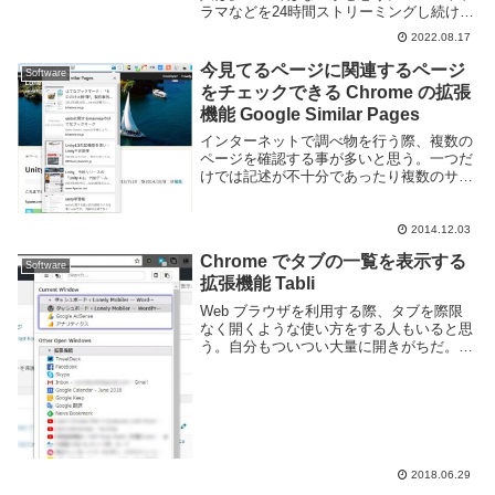
ラマなどを24時間ストリーミングし続けて
いる Web サービスで特にアニメは
2022.08.17
Amazon Prime Video 等の動画配信サイト
よりも早く公開されること...
今見てるページに関連するページ
Software
をチェックできる Chrome の拡張
機能 Google Similar Pages
インターネットで調べ物を行う際、複数の
ページを確認する事が多いと思う。一つだ
けでは記述が不十分であったり複数のサイ
トの内容を照らしあわせて確度を上げたり
しますね。通常であれば Google の検索結
果と行き来する事と思いますが、似たよう
2014.12.03
な ...
Chrome でタブの一覧を表示する
Software
拡張機能 Tabli
Web ブラウザを利用する際、タブを際限
なく開くような使い方をする人もいると思
う。自分もついつい大量に開きがちだ。し
かし Google Chrome でタブを大量に開く
とタブ欄でファビコンすら表示されず、目
的のタブを開くのが非常に困難となる...
2018.06.29