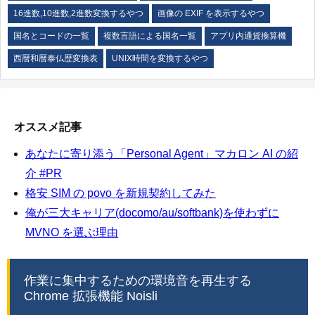
16進数,10進数,2進数変換するやつ
画像の EXIF を表示するやつ
国名とコードの一覧
複数言語による国名一覧
アプリ内通貨換算機
西暦和暦泰仏歴変換表
UNIX時間を変換するやつ
オススメ記事
あなたに寄り添う「Personal Agent」マカロン AI の紹
介 #PR
格安 SIM の povo を新規契約してみた
俺が三大キャリア(docomo/au/softbank)を使わずに
MVNO を選ぶ理由
作業に集中するための環境音を再生する
Chrome 拡張機能 Noisli