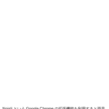
Noisli という Google Chrome の拡張機能を利用すると雨音