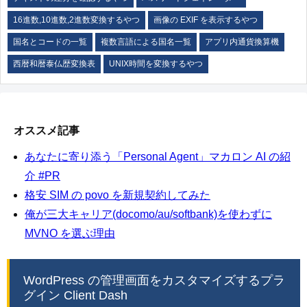
16進数,10進数,2進数変換するやつ
画像の EXIF を表示するやつ
国名とコードの一覧
複数言語による国名一覧
アプリ内通貨換算機
西暦和暦泰仏歴変換表
UNIX時間を変換するやつ
オススメ記事
あなたに寄り添う「Personal Agent」マカロン AI の紹
介 #PR
格安 SIM の povo を新規契約してみた
俺が三大キャリア(docomo/au/softbank)を使わずに
MVNO を選ぶ理由
WordPress の管理画面をカスタマイズするプラ
グイン Client Dash