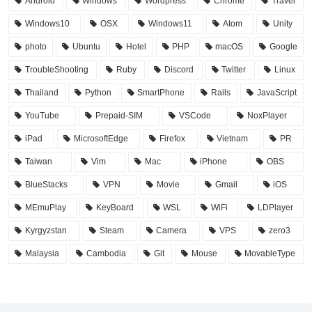
Android
Windows
Wordpress
Chrome
Travel
Windows10
OSX
Windows11
Atom
Unity
photo
Ubuntu
Hotel
PHP
macOS
Google
TroubleShooting
Ruby
Discord
Twitter
Linux
Thailand
Python
SmartPhone
Rails
JavaScript
YouTube
Prepaid-SIM
VSCode
NoxPlayer
iPad
MicrosoftEdge
Firefox
Vietnam
PR
Taiwan
Vim
Mac
iPhone
OBS
BlueStacks
VPN
Movie
Gmail
iOS
MEmuPlay
KeyBoard
WSL
WiFi
LDPlayer
Kyrgyzstan
Steam
Camera
VPS
zero3
Malaysia
Cambodia
Git
Mouse
MovableType