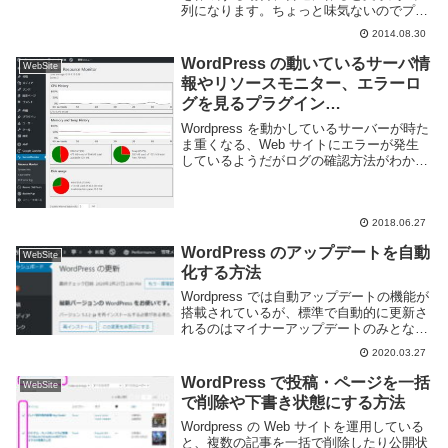
列になります。ちょっと味気ないのでプラ
グインを使用して各項目にアイコンをつけ
2014.08.30
てみましょう。使ってみたのは Menu
Icons というシンプルなプラグイン...
WordPress の動いているサーバ情
WebSite
報やリソースモニター、エラーロ
グを見るプラグイン
ServerMonitor
Wordpress を動かしているサーバーが時た
ま重くなる、Web サイトにエラーが発生
しているようだがログの確認方法がわから
ず原因を特定できない、というトラブルは
Web サイトを運営しているとよくあるこ
とだ。Wordpress のプラグ...
2018.06.27
WordPress のアップデートを自動
WebSite
化する方法
Wordpress では自動アップデートの機能が
搭載されているが、標準で自動的に更新さ
れるのはマイナーアップデートのみとなっ
ている。メジャーアップデートやプラグイ
2020.03.27
ン・テーマなどの他の項目については手動
でアップデートを行う必要がある。このペ
WordPress で投稿・ページを一括
WebSite
ー...
で削除や下書き状態にする方法
Wordpress の Web サイトを運用している
と、複数の記事を一括で削除したり公開状