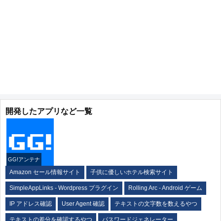
開発したアプリなど一覧
GG!アンテナ
Amazon セール情報サイト
子供に優しいホテル検索サイト
SimpleAppLinks - Wordpress プラグイン
Rolling Arc - Android ゲーム
IP アドレス確認
User Agent 確認
テキストの文字数を数えるやつ
テキストの差分を確認するやつ
パスワードジェネレーター