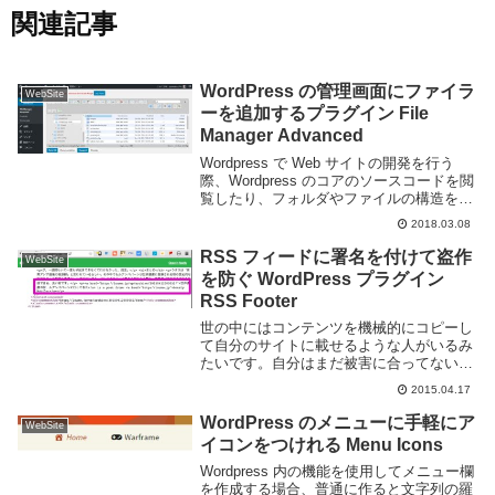
関連記事
WordPress の管理画面にファイラ
WebSite
ーを追加するプラグイン File
Manager Advanced
Wordpress で Web サイトの開発を行う
際、Wordpress のコアのソースコードを閲
覧したり、フォルダやファイルの構造を確
認したりなどする事があると思う。自分は
2018.03.08
そういった場合には SSH を用いてアクセ
スする事が多いが、コマン...
RSS フィードに署名を付けて盗作
WebSite
を防ぐ WordPress プラグイン
RSS Footer
世の中にはコンテンツを機械的にコピーし
て自分のサイトに載せるような人がいるみ
たいです。自分はまだ被害に合ってない
(のか気づいて無いのか)のですが、たまに
2015.04.17
はてブなどで見かける事がありますね。コ
ンテンツをコピーするのによく使われるの
WordPress のメニューに手軽にア
WebSite
が RSS ...
イコンをつけれる Menu Icons
Wordpress 内の機能を使用してメニュー欄
を作成する場合、普通に作ると文字列の羅