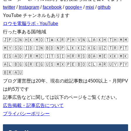
twitter
/
Instagram
/
facebook
/
google+
/
mixi
/
github
YouTube チャンネルもあります
ロウモ電脳ラボ - YouTube
行った事ある国/地域
🇯🇵 🇨🇳 🇭🇰 🇲🇴 🇹🇼 🇰🇷 🇵🇭 🇻🇳 🇱🇦 🇰🇭 🇹🇭 🇲🇲
🇲🇾 🇸🇬 🇮🇩 🇮🇳 🇧🇩 🇳🇵 🇱🇰 🇰🇿 🇰🇬 🇺🇿 🇹🇷 🇵🇹
🇪🇸 🇦🇩 🇫🇷 🇲🇨 🇮🇹 🇸🇮 🇭🇷 🇷🇸 🇧🇦 🇲🇪 🇽🇰 🇲🇰
🇦🇱 🇧🇬 🇬🇷 🇪🇬 🇺🇸 🇲🇽 🇵🇪 🇧🇴 🇨🇱 🇦🇷 🇺🇾 🇵🇾
🇧🇷 🇦🇺
ブログ運営歴は20年、現在の総記事数は4500以上・月間PV
は約5万です
記事広告などに関しては以下のページをご覧ください。
広告掲載・記事広告について
プライバシーポリシー