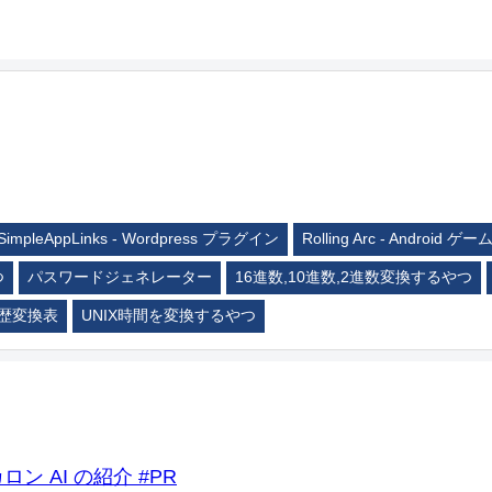
SimpleAppLinks - Wordpress プラグイン
Rolling Arc - Android ゲー
つ
パスワードジェネレーター
16進数,10進数,2進数変換するやつ
歴変換表
UNIX時間を変換するやつ
ロン AI の紹介 #PR