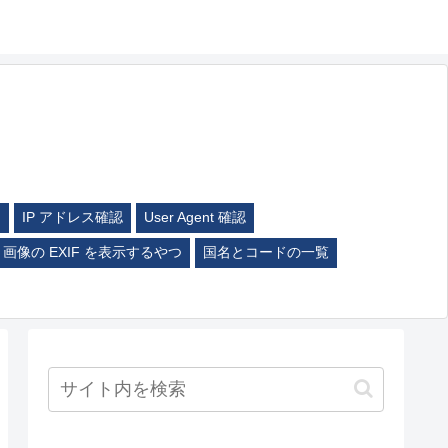
ム
IP アドレス確認
User Agent 確認
画像の EXIF を表示するやつ
国名とコードの一覧