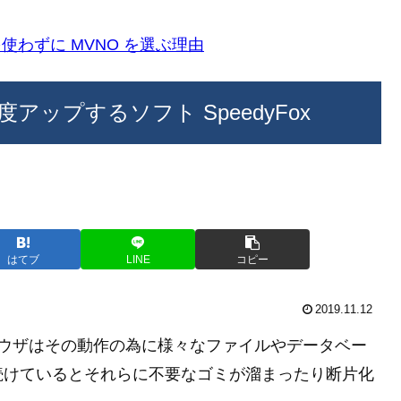
k)を使わずに MVNO を選ぶ理由
ップするソフト SpeedyFox
はてブ
LINE
コピー
2019.11.12
た Web ブラウザはその動作の為に様々なファイルやデータベー
続けているとそれらに不要なゴミが溜まったり断片化