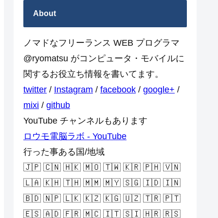
About
ノマドなフリーランス WEB プログラマ
@ryomatsu がコンピュータ・モバイルに
関するお役立ち情報を書いてます。
twitter
/
Instagram
/
facebook
/
google+
/
mixi
/
github
YouTube チャンネルもあります
ロウモ電脳ラボ - YouTube
行った事ある国/地域
🇯🇵 🇨🇳 🇭🇰 🇲🇴 🇹🇼 🇰🇷 🇵🇭 🇻🇳
🇱🇦 🇰🇭 🇹🇭 🇲🇲 🇲🇾 🇸🇬 🇮🇩 🇮🇳
🇧🇩 🇳🇵 🇱🇰 🇰🇿 🇰🇬 🇺🇿 🇹🇷 🇵🇹
🇪🇸 🇦🇩 🇫🇷 🇲🇨 🇮🇹 🇸🇮 🇭🇷 🇷🇸