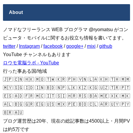
About
ノマドなフリーランス WEB プログラマ @ryomatsu がコン
ピュータ・モバイルに関するお役立ち情報を書いてます。
twitter
/
Instagram
/
facebook
/
google+
/
mixi
/
github
YouTube チャンネルもあります
ロウモ電脳ラボ - YouTube
行った事ある国/地域
🇯🇵 🇨🇳 🇭🇰 🇲🇴 🇹🇼 🇰🇷 🇵🇭 🇻🇳 🇱🇦 🇰🇭 🇹🇭 🇲🇲
🇲🇾 🇸🇬 🇮🇩 🇮🇳 🇧🇩 🇳🇵 🇱🇰 🇰🇿 🇰🇬 🇺🇿 🇹🇷 🇵🇹
🇪🇸 🇦🇩 🇫🇷 🇲🇨 🇮🇹 🇸🇮 🇭🇷 🇷🇸 🇧🇦 🇲🇪 🇽🇰 🇲🇰
🇦🇱 🇧🇬 🇬🇷 🇪🇬 🇺🇸 🇲🇽 🇵🇪 🇧🇴 🇨🇱 🇦🇷 🇺🇾 🇵🇾
🇧🇷 🇦🇺
ブログ運営歴は20年、現在の総記事数は4500以上・月間PV
は約5万です