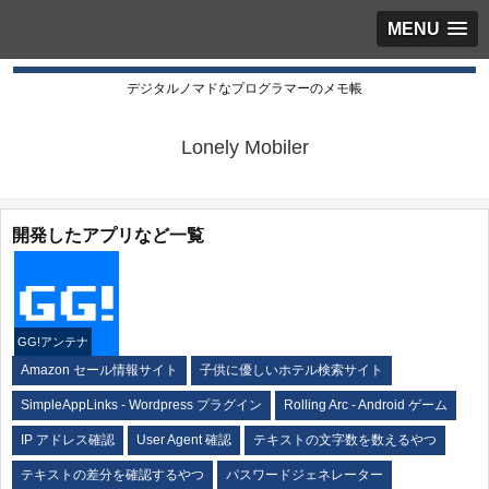
MENU
デジタルノマドなプログラマーのメモ帳
Lonely Mobiler
開発したアプリなど一覧
GG!アンテナ
Amazon セール情報サイト
子供に優しいホテル検索サイト
SimpleAppLinks - Wordpress プラグイン
Rolling Arc - Android ゲーム
IP アドレス確認
User Agent 確認
テキストの文字数を数えるやつ
テキストの差分を確認するやつ
パスワードジェネレーター