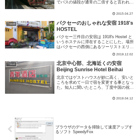
でバスの値段が通常の二倍すると言われ
た。が、近くの鉄道駅に行ったらあっさり
正規の値段でチケットが取れたので電車で
2015.04.27
行く事にした。初寝台電車。タイの長距離
電車タイの長距...
パクセーのおしゃれな安宿 1918's
Travel
HOSTEL
パクセー三件目の安宿は 1918's Hostel と
いうホステルに滞在することにした。場所
はパクセーの西側にあるツーリストエリア
にある。周りには飯屋やコンビニ、市場、
2019.12.02
旅行代理店など色々あるので便利だ。外観
も内装もオシャレな感じ。特に共有ス...
北京中心部、北海近くの安宿
Travel
Beijing Sunrise Hotel Beihai
北京ではゲストハウスが妙に高く、安いと
ころを求めて一日で宿を変更する事となっ
た。知人に聞いたところ、丁度中国の祝日
に当たるためホテルが込み合うようであっ
た。時期が悪い。二つ目に選んだのが北海
2019.04.12
(Beihai)の近くにある beijingg S...
ブラウザのデータを掃除して速度アップす
るソフト SpeedyFox