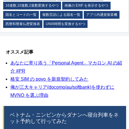
16進数,10進数,2進数変換するやつ
画像の EXIF を表示するやつ
国名とコードの一覧
複数言語による国名一覧
アプリ内通貨換算機
西暦和暦泰仏歴変換表
UNIX時間を変換するやつ
オススメ記事
あなたに寄り添う「Personal Agent」マカロン AI の紹
介 #PR
格安 SIM の povo を新規契約してみた
俺が三大キャリア(docomo/au/softbank)を使わずに
MVNO を選ぶ理由
ベトナム・ニンビンからダナンへ寝台列車をネ
ット予約して行ってみた