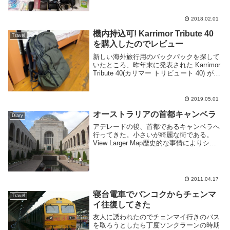
本から近く物価が安い事もあり大学生にも
人気だ。実際俺も3月に東南アジアに行く
と休み中の大学生と良く遭遇する。しかし
2018.02.01
海外旅行に初...
機内持込可! Karrimor Tribute 40
Travel
を購入したのでレビュー
新しい海外旅行用のバックパックを探して
いたところ、昨年末に発表された Karrimor
Tribute 40(カリマー トリビュート 40) が旅
行用のものとしてかなり良い感じがしたの
で購入する事にした。現在中長期の海外旅
行に使い始めておよ...
2019.05.01
オーストラリアの首都キャンベラ
Diary
アデレードの後、首都であるキャンベラへ
行ってきた。小さいが綺麗な街である。
View Larger Map歴史的な事情によりシド
ニーとメルボルンの間に作られた。アデレ
ードからバスで19時間ぐらい。長い。キャ
ンベラではオーストラリア戦争記念館と...
2011.04.17
寝台電車でバンコクからチェンマ
Travel
イ往復してきた
友人に誘われたのでチェンマイ行きのバス
を取ろうとしたら丁度ソンクラーンの時期