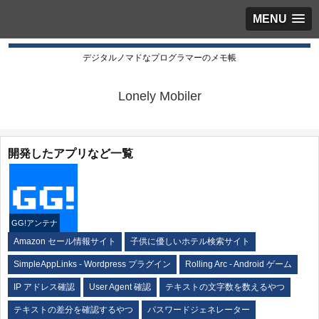
MENU
デジタルノマドなプログラマーのメモ帳
Lonely Mobiler
開発したアプリなど一覧
GG!アンテナ
Amazon セール情報サイト
子供に優しいホテル検索サイト
SimpleAppLinks - Wordpress プラグイン
Rolling Arc - Android ゲーム
IP アドレス確認
User Agent 確認
テキストの文字数を数えるやつ
テキストの差分を確認するやつ
パスワードジェネレーター