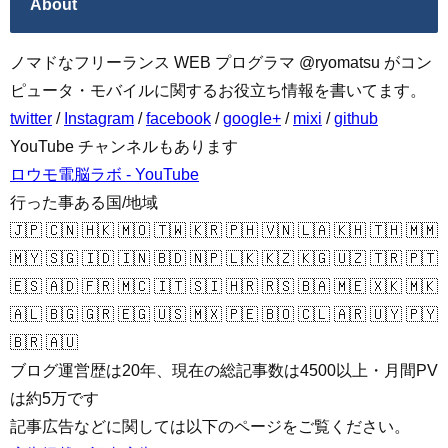
About
ノマドなフリーランス WEB プログラマ @ryomatsu がコン
ピュータ・モバイルに関するお役立ち情報を書いてます。
twitter
/
Instagram
/
facebook
/
google+
/
mixi
/
github
YouTube チャンネルもあります
ロウモ電脳ラボ - YouTube
行った事ある国/地域
🇯🇵 🇨🇳 🇭🇰 🇲🇴 🇹🇼 🇰🇷 🇵🇭 🇻🇳 🇱🇦 🇰🇭 🇹🇭 🇲🇲
🇲🇾 🇸🇬 🇮🇩 🇮🇳 🇧🇩 🇳🇵 🇱🇰 🇰🇿 🇰🇬 🇺🇿 🇹🇷 🇵🇹
🇪🇸 🇦🇩 🇫🇷 🇲🇨 🇮🇹 🇸🇮 🇭🇷 🇷🇸 🇧🇦 🇲🇪 🇽🇰 🇲🇰
🇦🇱 🇧🇬 🇬🇷 🇪🇬 🇺🇸 🇲🇽 🇵🇪 🇧🇴 🇨🇱 🇦🇷 🇺🇾 🇵🇾
🇧🇷 🇦🇺
ブログ運営歴は20年、現在の総記事数は4500以上・月間PV
は約5万です
記事広告などに関しては以下のページをご覧ください。