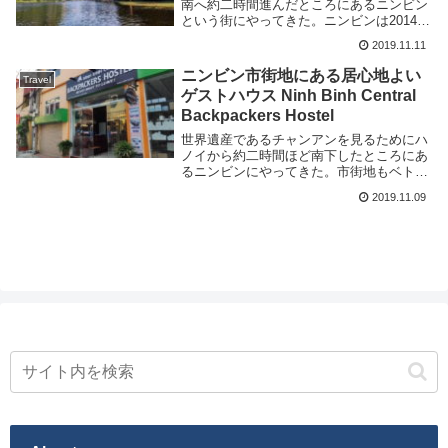
南へ約二時間進んだところにあるニンビン
という街にやってきた。ニンビンは2014年
に世界遺産となったチャンアン及び古都ホ
2019.11.11
アルーなどいくつかの有名な観光地があ
り、それらの拠点となる街だ。ハノイから
ニンビン市街地にある居心地よい
Travel
ニンビンへ...
ゲストハウス Ninh Binh Central
Backpackers Hostel
世界遺産であるチャンアンを見るためにハ
ノイから約二時間ほど南下したところにあ
るニンビンにやってきた。市街地もベトナ
ムの地方都市といった感じがして良い。ニ
2019.11.09
ンビンでは以下のホステルに滞在する事に
した。場所はニンビンの市街地にある。鉄
道駅からは徒...