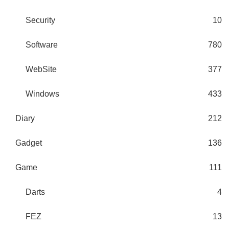
Security
10
Software
780
WebSite
377
Windows
433
Diary
212
Gadget
136
Game
111
Darts
4
FEZ
13