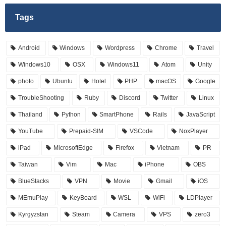
Tags
Android
Windows
Wordpress
Chrome
Travel
Windows10
OSX
Windows11
Atom
Unity
photo
Ubuntu
Hotel
PHP
macOS
Google
TroubleShooting
Ruby
Discord
Twitter
Linux
Thailand
Python
SmartPhone
Rails
JavaScript
YouTube
Prepaid-SIM
VSCode
NoxPlayer
iPad
MicrosoftEdge
Firefox
Vietnam
PR
Taiwan
Vim
Mac
iPhone
OBS
BlueStacks
VPN
Movie
Gmail
iOS
MEmuPlay
KeyBoard
WSL
WiFi
LDPlayer
Kyrgyzstan
Steam
Camera
VPS
zero3