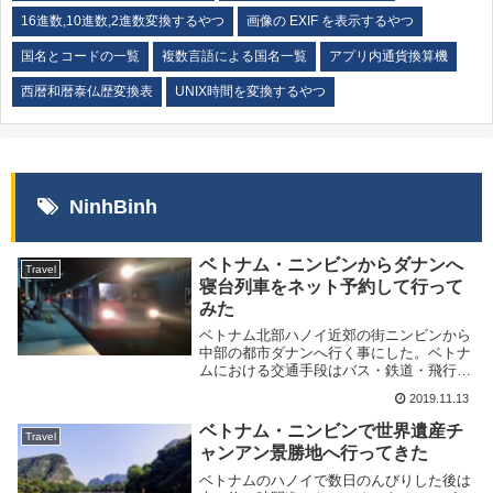
16進数,10進数,2進数変換するやつ
画像の EXIF を表示するやつ
国名とコードの一覧
複数言語による国名一覧
アプリ内通貨換算機
西暦和暦泰仏歴変換表
UNIX時間を変換するやつ
NinhBinh
ベトナム・ニンビンからダナンへ
Travel
寝台列車をネット予約して行って
みた
ベトナム北部ハノイ近郊の街ニンビンから
中部の都市ダナンへ行く事にした。ベトナ
ムにおける交通手段はバス・鉄道・飛行機
といくつかありどれも安価なのだが、せっ
2019.11.13
かくなので南北統一鉄道の寝台車に乗って
みようと思う。ベトナム旅行は三度目だが
ベトナム・ニンビンで世界遺産チ
Travel
鉄道は初めて...
ャンアン景勝地へ行ってきた
ベトナムのハノイで数日のんびりした後は