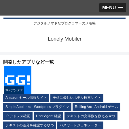
MENU
デジタルノマドなプログラマーのメモ帳
Lonely Mobiler
開発したアプリなど一覧
GG!アンテナ
Amazon セール情報サイト
子供に優しいホテル検索サイト
SimpleAppLinks - Wordpress プラグイン
Rolling Arc - Android ゲーム
IP アドレス確認
User Agent 確認
テキストの文字数を数えるやつ
テキストの差分を確認するやつ
パスワードジェネレーター