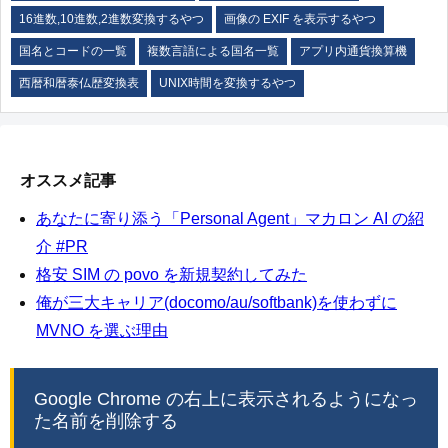
16進数,10進数,2進数変換するやつ
画像の EXIF を表示するやつ
国名とコードの一覧
複数言語による国名一覧
アプリ内通貨換算機
西暦和暦泰仏歴変換表
UNIX時間を変換するやつ
オススメ記事
あなたに寄り添う「Personal Agent」マカロン AI の紹
介 #PR
格安 SIM の povo を新規契約してみた
俺が三大キャリア(docomo/au/softbank)を使わずに
MVNO を選ぶ理由
Google Chrome の右上に表示されるようになっ
た名前を削除する