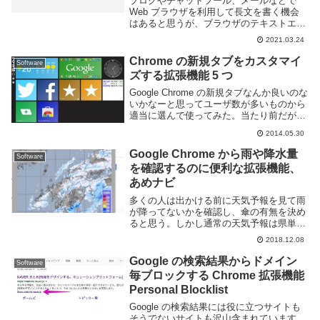
ブログやチャットツール、メールなどで
Web ブラウザを利用して長文を書く機会
はあると思うが、ブラウザのテキストエリ
アではショートカットキーが殆ど使えずシ
2021.03.24
ンタックスハイライトも無いなど、文章を
書くのは不便だと感じたことは無いだろう
Chrome の新規タブをカスタマイ
Software
か。自分も...
ズする拡張機能 5 つ
Google Chrome の新規タブなんか良いのな
いかなーと思ってユーザ数が多いものから
適当に選んで使ってみた。当たり前だが同
時には使えない。Awesome New Tab Page
2014.05.30
フラットデザインっぽいアレ。タイル状に
リンクを配置するだ...
Google Chrome から雨や降水量
Software
を確認するのに便利な拡張機能、
あめナビ
多くの人は出かける前に天気予報を見て雨
が降ってないかを確認し、傘の有無を決め
ると思う。しかし通常の天気予報は県単位
での広範囲を対象としているため、ピンポ
2018.12.08
イントで情報が欲しい場合には向いていな
い事もある。雨の情報に限っていえば東京
Google の検索結果からドメイン
Software
都下水道局の...
毎ブロックする Chrome 拡張機能
Personal Blocklist
Google の検索結果には役に立つサイトも
そうでないサイトも沢山含まれています。