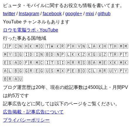
ピュータ・モバイルに関するお役立ち情報を書いてます。
twitter
/
Instagram
/
facebook
/
google+
/
mixi
/
github
YouTube チャンネルもあります
ロウモ電脳ラボ - YouTube
行った事ある国/地域
🇯🇵 🇨🇳 🇭🇰 🇲🇴 🇹🇼 🇰🇷 🇵🇭 🇻🇳 🇱🇦 🇰🇭 🇹🇭 🇲🇲
🇲🇾 🇸🇬 🇮🇩 🇮🇳 🇧🇩 🇳🇵 🇱🇰 🇰🇿 🇰🇬 🇺🇿 🇹🇷 🇵🇹
🇪🇸 🇦🇩 🇫🇷 🇲🇨 🇮🇹 🇸🇮 🇭🇷 🇷🇸 🇧🇦 🇲🇪 🇽🇰 🇲🇰
🇦🇱 🇧🇬 🇬🇷 🇪🇬 🇺🇸 🇲🇽 🇵🇪 🇧🇴 🇨🇱 🇦🇷 🇺🇾 🇵🇾
🇧🇷 🇦🇺
ブログ運営歴は20年、現在の総記事数は4500以上・月間PV
は約5万です
記事広告などに関しては以下のページをご覧ください。
広告掲載・記事広告について
プライバシーポリシー