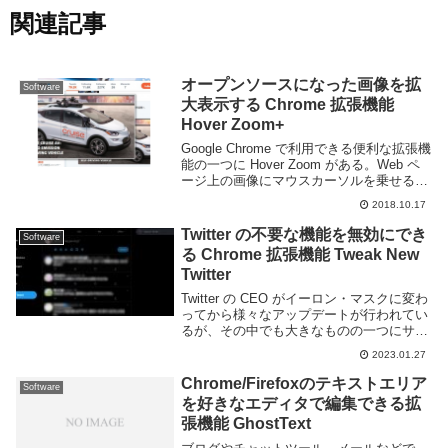
関連記事
オープンソースになった画像を拡
Software
大表示する Chrome 拡張機能
Hover Zoom+
Google Chrome で利用できる便利な拡張機
能の一つに Hover Zoom がある。Web ペ
ージ上の画像にマウスカーソルを乗せるだ
けで画像を拡大表示してくれるすぐれもの
2018.10.17
だ。先日 Google Chrome の拡張機能ペー
ジを見て...
Twitter の不要な機能を無効にでき
Software
る Chrome 拡張機能 Tweak New
Twitter
Twitter の CEO がイーロン・マスクに変わ
ってから様々なアップデートが行われてい
るが、その中でも大きなものの一つにサー
ドパーティ製 Twitter クライアントの制限
2023.01.27
がある。これにより非公式クライアントが
使えなくなったため、公式 ...
Chrome/Firefoxのテキストエリア
Software
を好きなエディタで編集できる拡
張機能 GhostText