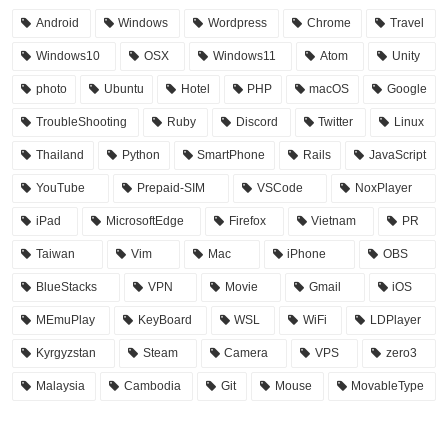
Android
Windows
Wordpress
Chrome
Travel
Windows10
OSX
Windows11
Atom
Unity
photo
Ubuntu
Hotel
PHP
macOS
Google
TroubleShooting
Ruby
Discord
Twitter
Linux
Thailand
Python
SmartPhone
Rails
JavaScript
YouTube
Prepaid-SIM
VSCode
NoxPlayer
iPad
MicrosoftEdge
Firefox
Vietnam
PR
Taiwan
Vim
Mac
iPhone
OBS
BlueStacks
VPN
Movie
Gmail
iOS
MEmuPlay
KeyBoard
WSL
WiFi
LDPlayer
Kyrgyzstan
Steam
Camera
VPS
zero3
Malaysia
Cambodia
Git
Mouse
MovableType