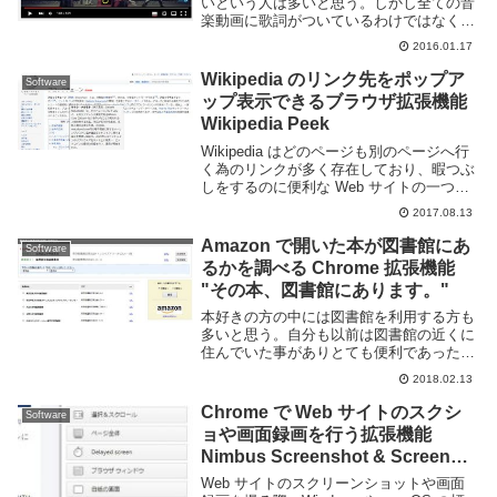
いという人は多いと思う。しかし全ての音
楽動画に歌詞がついているわけではなく、
歌詞つきのものを探すか、歌詞サイトを開
2016.01.17
きながら見る事になると思う。それだと少
し面倒くさいですね。大手歌詞サイトであ
Wikipedia のリンク先をポップア
Software
る ...
ップ表示できるブラウザ拡張機能
Wikipedia Peek
Wikipedia はどのページも別のページへ行
く為のリンクが多く存在しており、暇つぶ
しをするのに便利な Web サイトの一つと
なっています。が、調べ物をおこなう際に
2017.08.13
出てきた知らない単語や、ちょっと気にな
った言葉のリンクを一々開いていたらキ...
Amazon で開いた本が図書館にあ
Software
るかを調べる Chrome 拡張機能
"その本、図書館にあります。"
本好きの方の中には図書館を利用する方も
多いと思う。自分も以前は図書館の近くに
住んでいた事がありとても便利であった。
図書館を頻繁に利用する且つ、ブラウザに
2018.02.13
Google Chrome を利用しているのであれ
ば、その本、図書館にあります。という...
Chrome で Web サイトのスクシ
Software
ョや画面録画を行う拡張機能
Nimbus Screenshot & Screen
Video Recorder
Web サイトのスクリーンショットや画面