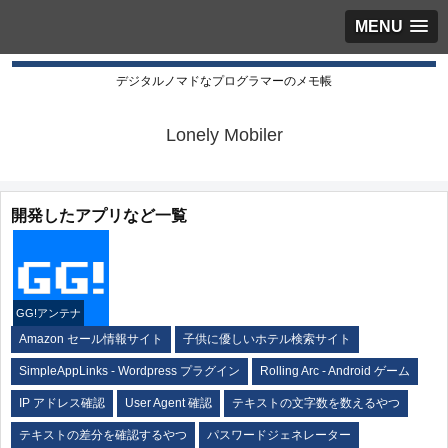
MENU
デジタルノマドなプログラマーのメモ帳
Lonely Mobiler
開発したアプリなど一覧
GG!アンテナ
Amazon セール情報サイト
子供に優しいホテル検索サイト
SimpleAppLinks - Wordpress プラグイン
Rolling Arc - Android ゲーム
IP アドレス確認
User Agent 確認
テキストの文字数を数えるやつ
テキストの差分を確認するやつ
パスワードジェネレーター