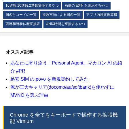
16進数,10進数,2進数変換するやつ
画像の EXIF を表示するやつ
国名とコードの一覧
複数言語による国名一覧
アプリ内通貨換算機
西暦和暦泰仏歴変換表
UNIX時間を変換するやつ
オススメ記事
あなたに寄り添う「Personal Agent」マカロン AI の紹
介 #PR
格安 SIM の povo を新規契約してみた
俺が三大キャリア(docomo/au/softbank)を使わずに
MVNO を選ぶ理由
Chrome を全てをキーボードで操作する拡張機
能 Vimium