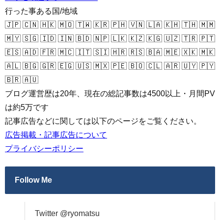
行った事ある国/地域
🇯🇵 🇨🇳 🇭🇰 🇲🇴 🇹🇼 🇰🇷 🇵🇭 🇻🇳 🇱🇦 🇰🇭 🇹🇭 🇲🇲
🇲🇾 🇸🇬 🇮🇩 🇮🇳 🇧🇩 🇳🇵 🇱🇰 🇰🇿 🇰🇬 🇺🇿 🇹🇷 🇵🇹
🇪🇸 🇦🇩 🇫🇷 🇲🇨 🇮🇹 🇸🇮 🇭🇷 🇷🇸 🇧🇦 🇲🇪 🇽🇰 🇲🇰
🇦🇱 🇧🇬 🇬🇷 🇪🇬 🇺🇸 🇲🇽 🇵🇪 🇧🇴 🇨🇱 🇦🇷 🇺🇾 🇵🇾
🇧🇷 🇦🇺
ブログ運営歴は20年、現在の総記事数は4500以上・月間PV
は約5万です
記事広告などに関しては以下のページをご覧ください。
広告掲載・記事広告について
プライバシーポリシー
Follow Me
Twitter @ryomatsu