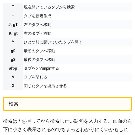
T
現在開いているタブから検索
t
タブを新規作成
J, gT
左のタブへ移動
K, gt
右のタブへ移動
^
ひとつ前に開いていたタブを開く
g0
最初のタブへ移動
g$
最後のタブへ移動
alt-p
タブをpin/unpinする
x
タブを閉じる
X
閉じたタブを復活させる
検索
検索は / を押してから検索したい語句を入力する。画面の右
下に小さく表示されるのでちょっとわかりにくいかもしれ