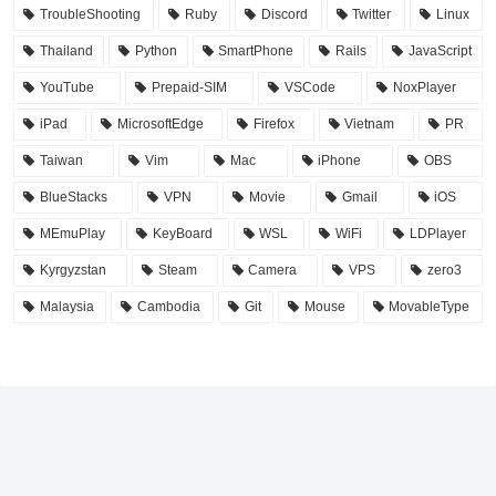
TroubleShooting
Ruby
Discord
Twitter
Linux
Thailand
Python
SmartPhone
Rails
JavaScript
YouTube
Prepaid-SIM
VSCode
NoxPlayer
iPad
MicrosoftEdge
Firefox
Vietnam
PR
Taiwan
Vim
Mac
iPhone
OBS
BlueStacks
VPN
Movie
Gmail
iOS
MEmuPlay
KeyBoard
WSL
WiFi
LDPlayer
Kyrgyzstan
Steam
Camera
VPS
zero3
Malaysia
Cambodia
Git
Mouse
MovableType