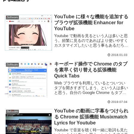
YouTube に様々な機能を追加する
Software
ブラウザ拡張機能 Enhancer for
YouTube
Youtube で動画を見るという人は多いと思
う。頻繁に見るのであればより使いやすく
カスタマイズしたいと思う事もあるだろ
う。Enhancer for YouTube というブラウザ
拡張機能を利用する事で YouTube に様々
2018.01.03
な機能を追加し...
キーボード操作で Chrome のタブ
Software
を素早く切り替える拡張機能
Quick Tabs
Web ブラウザを利用しているとついつい
タブを開きすぎてしまう、という人は多い
と思う。自分の Google Chrome もタブの
アイコンが見えないぐらい大量に開いてし
まい、目的のタブを見つけるのが大変な事
2019.07.04
がある。大量にタブを開くヘビーユー...
YouTube の動画に字幕をつけられ
Software
る Chrome 拡張機能 Musixmatch
Lyrics for Youtube
Youtube で音楽を聴く時一緒に歌詞も見た