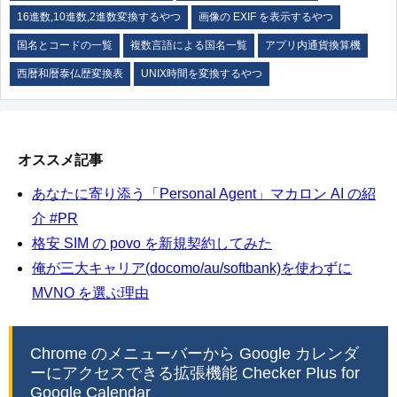
16進数,10進数,2進数変換するやつ
画像の EXIF を表示するやつ
国名とコードの一覧
複数言語による国名一覧
アプリ内通貨換算機
西暦和暦泰仏歴変換表
UNIX時間を変換するやつ
オススメ記事
あなたに寄り添う「Personal Agent」マカロン AI の紹
介 #PR
格安 SIM の povo を新規契約してみた
俺が三大キャリア(docomo/au/softbank)を使わずに
MVNO を選ぶ理由
Chrome のメニューバーから Google カレンダ
ーにアクセスできる拡張機能 Checker Plus for
Google Calendar