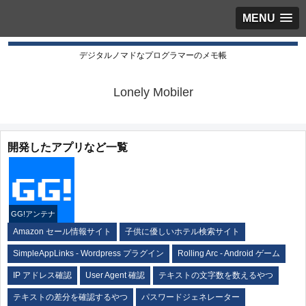
MENU
デジタルノマドなプログラマーのメモ帳
Lonely Mobiler
開発したアプリなど一覧
GG!アンテナ
Amazon セール情報サイト
子供に優しいホテル検索サイト
SimpleAppLinks - Wordpress プラグイン
Rolling Arc - Android ゲーム
IP アドレス確認
User Agent 確認
テキストの文字数を数えるやつ
テキストの差分を確認するやつ
パスワードジェネレーター