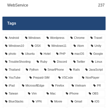
WebService
237
Tags
Android
Windows
Wordpress
Chrome
Travel
Windows10
OSX
Windows11
Atom
Unity
photo
Ubuntu
Hotel
PHP
macOS
Google
TroubleShooting
Ruby
Discord
Twitter
Linux
Thailand
Python
SmartPhone
Rails
JavaScript
YouTube
Prepaid-SIM
VSCode
NoxPlayer
iPad
MicrosoftEdge
Firefox
Vietnam
PR
Taiwan
Vim
Mac
iPhone
OBS
BlueStacks
VPN
Movie
Gmail
iOS