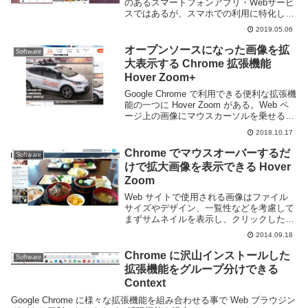
のあるスマートフォンアプリ・Webサービ
スではあるが、スマホでの利用に特化して
おり PC 版の公式アプリは無く Web ブラ
2019.05.06
ウザでは閲覧専用と、 PC から利用するに
はやや面倒なところがある。...
オープンソースになった画像を拡
Software
大表示する Chrome 拡張機能
Hover Zoom+
Google Chrome で利用できる便利な拡張機
能の一つに Hover Zoom がある。Web ペ
ージ上の画像にマウスカーソルを乗せるだ
けで画像を拡大表示してくれるすぐれもの
2018.10.17
だ。先日 Google Chrome の拡張機能ペー
ジを見て...
Chrome でマウスオーバーするだ
Software
けで拡大画像を表示できる Hover
Zoom
Web サイトで使用される画像はファイル
サイズやデザイン、一覧性などを考慮して
まずサムネイルを表示し、クリックしたら
拡大画像へ遷移させる事が多いです。この
2014.09.18
画像をクリックせずに表示する事ができる
のが Hover Zoom という Google...
Chrome に沢山インストールした
Software
拡張機能をグループ分けできる
Context
Google Chrome に様々な拡張機能を組み合わせる事で Web ブラウジン