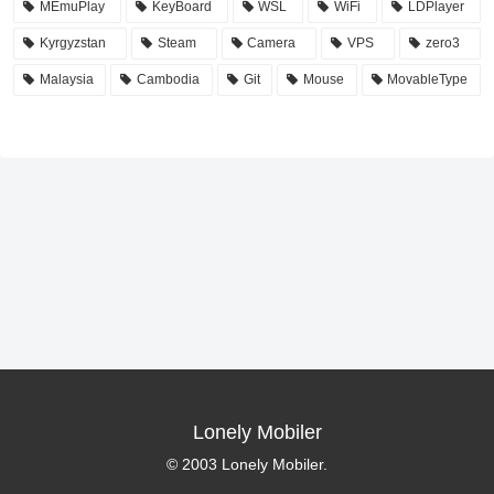
MEmuPlay
KeyBoard
WSL
WiFi
LDPlayer
Kyrgyzstan
Steam
Camera
VPS
zero3
Malaysia
Cambodia
Git
Mouse
MovableType
Lonely Mobiler
© 2003 Lonely Mobiler.