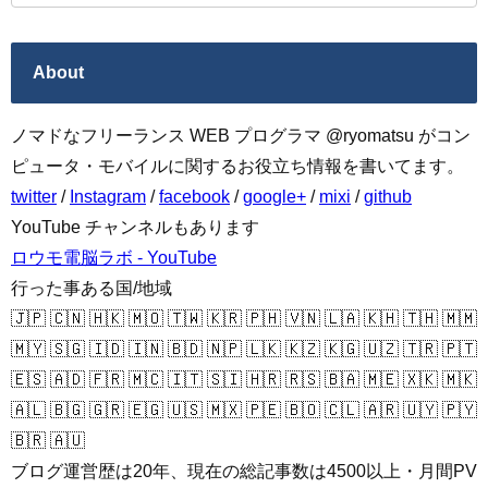
About
ノマドなフリーランス WEB プログラマ @ryomatsu がコン
ピュータ・モバイルに関するお役立ち情報を書いてます。
twitter
/
Instagram
/
facebook
/
google+
/
mixi
/
github
YouTube チャンネルもあります
ロウモ電脳ラボ - YouTube
行った事ある国/地域
🇯🇵 🇨🇳 🇭🇰 🇲🇴 🇹🇼 🇰🇷 🇵🇭 🇻🇳 🇱🇦 🇰🇭 🇹🇭 🇲🇲
🇲🇾 🇸🇬 🇮🇩 🇮🇳 🇧🇩 🇳🇵 🇱🇰 🇰🇿 🇰🇬 🇺🇿 🇹🇷 🇵🇹
🇪🇸 🇦🇩 🇫🇷 🇲🇨 🇮🇹 🇸🇮 🇭🇷 🇷🇸 🇧🇦 🇲🇪 🇽🇰 🇲🇰
🇦🇱 🇧🇬 🇬🇷 🇪🇬 🇺🇸 🇲🇽 🇵🇪 🇧🇴 🇨🇱 🇦🇷 🇺🇾 🇵🇾
🇧🇷 🇦🇺
ブログ運営歴は20年、現在の総記事数は4500以上・月間PV