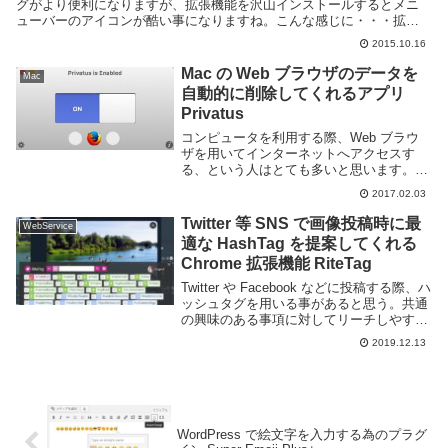
グがより便利になりますが、拡張機能を沢山インストールするとメニ
ューバーのアイコンが酷い事になりますね。こんな感じに・・・拡張
機能は厳選してインストールするべき...
2015.10.16
Mac の Web ブラウザのデータを
Mac
自動的に削除してくれるアプリ
Privatus
コンピュータを利用する際、Web ブラウ
ザを用いてインターネットへアクセスす
る、という人はとても多いと思います。
Web ブラウザはキャッシュや Cookie、履
2017.02.03
歴といったデータをコンピュータ内に保存
し続けています。次回以降 ページを開い
Twitter 等 SNS で画像投稿時に最
WebService
た際...
適な HashTag を提案してくれる
Chrome 拡張機能 RiteTag
Twitter や Facebook などに投稿する際、ハ
ッシュタグを用いる事があると思う。共通
の興味のある事項に対してリーチしやすく
なるため、より多くのアクセスが見込める
2019.12.13
便利なものではあるが、ハッシュタグは数
が多くどれを使うべきか悩んでし...
WordPress で絵文字を入力する為のプラグ