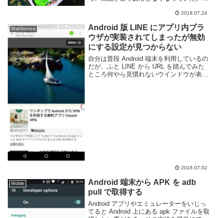
紋認証兼ホームボタンと電源、音量ボタン
などは動作するがタッチパネルが完全に無
2018.07.24
反応で操作が殆どできない状態だ。しか
Android 版 LINE にアプリ内ブラ
し...
WebService
ウザが実装されてしまったが無効
にする設定が見つからない
自分は普段 Android 端末を利用しているの
だが、ふと LINE から URL を踏んでみた
ところ何やら見慣れないウインドウが表示
されていた。どうやら LINE のバージョン
6.4 よりアプリ内ブラウザを実装したらし
い。アプリの更新履...
2016.07.02
Android 端末から APK を adb
Mobile
pull で取得する
Android アプリやエミュレーターをいじっ
てると Android 上にある apk ファイルを取