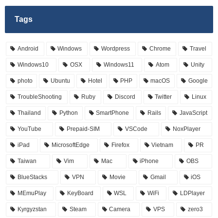
Tags
Android
Windows
Wordpress
Chrome
Travel
Windows10
OSX
Windows11
Atom
Unity
photo
Ubuntu
Hotel
PHP
macOS
Google
TroubleShooting
Ruby
Discord
Twitter
Linux
Thailand
Python
SmartPhone
Rails
JavaScript
YouTube
Prepaid-SIM
VSCode
NoxPlayer
iPad
MicrosoftEdge
Firefox
Vietnam
PR
Taiwan
Vim
Mac
iPhone
OBS
BlueStacks
VPN
Movie
Gmail
iOS
MEmuPlay
KeyBoard
WSL
WiFi
LDPlayer
Kyrgyzstan
Steam
Camera
VPS
zero3