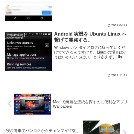
2017.04.29
Android 実機を Ubuntu Linux へ
Programming
繋げて開発する。
Windows だとダイアログに従っていくだ
けでできるんですけど、Linux の場合はそ
うはいかないっぽい。とりあえず、Ubuntu
に関しては Android Developers に方法が
載っていたのでそれを試しながら英訳して
いった。1...
2011.11.12
Mac で綺麗な壁紙を探すのに便利なアプリ
Wallpapers
寝台電車でバンコクからチェンマイ往復し