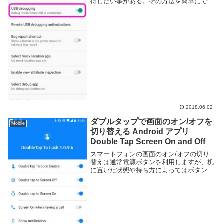
得したい事がある。その方法を簡単にでは
あるが解説しよう。Android SDK をインス
トールするAndroid 端末から apk ファイ
ル...
2018.06.02
ダブルタップで画面のオン/オフを
Mobile
切り替える Android アプリ
Double Tap Screen On and Off
スマートフォンの画面のオン/オフの切り
替えは通常電源ボタンを利用しますが、机
に置いた状態や持ち方によってはボタンが
押しにくい事もあります。Double Tap
Screen On and Off というアプリを利用す
ると画面をダブルタップ、...