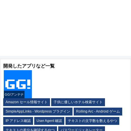
開発したアプリなど一覧
GG!アンテナ
Amazon セール情報サイト
子供に優しいホテル検索サイト
SimpleAppLinks - Wordpress プラグイン
Rolling Arc - Android ゲーム
IP アドレス確認
User Agent 確認
テキストの文字数を数えるやつ
テキストの差分を確認するやつ
パスワードジェネレーター