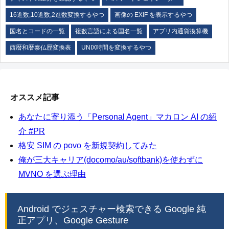
16進数,10進数,2進数変換するやつ
画像の EXIF を表示するやつ
国名とコードの一覧
複数言語による国名一覧
アプリ内通貨換算機
西暦和暦泰仏歴変換表
UNIX時間を変換するやつ
オススメ記事
あなたに寄り添う「Personal Agent」マカロン AI の紹
介 #PR
格安 SIM の povo を新規契約してみた
俺が三大キャリア(docomo/au/softbank)を使わずに
MVNO を選ぶ理由
Android でジェスチャー検索できる Google 純
正アプリ、Google Gesture