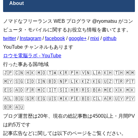
About
ノマドなフリーランス WEB プログラマ @ryomatsu がコン
ピュータ・モバイルに関するお役立ち情報を書いてます。
twitter
/
Instagram
/
facebook
/
google+
/
mixi
/
github
YouTube チャンネルもあります
ロウモ電脳ラボ - YouTube
行った事ある国/地域
🇯🇵 🇨🇳 🇭🇰 🇲🇴 🇹🇼 🇰🇷 🇵🇭 🇻🇳 🇱🇦 🇰🇭 🇹🇭 🇲🇲
🇲🇾 🇸🇬 🇮🇩 🇮🇳 🇧🇩 🇳🇵 🇱🇰 🇰🇿 🇰🇬 🇺🇿 🇹🇷 🇵🇹
🇪🇸 🇦🇩 🇫🇷 🇲🇨 🇮🇹 🇸🇮 🇭🇷 🇷🇸 🇧🇦 🇲🇪 🇽🇰 🇲🇰
🇦🇱 🇧🇬 🇬🇷 🇪🇬 🇺🇸 🇲🇽 🇵🇪 🇧🇴 🇨🇱 🇦🇷 🇺🇾 🇵🇾
🇧🇷 🇦🇺
ブログ運営歴は20年、現在の総記事数は4500以上・月間PV
は約5万です
記事広告などに関しては以下のページをご覧ください。