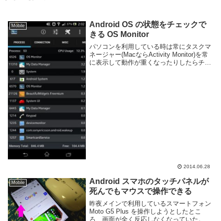
Android OS の状態をチェックで
Mobile
きる OS Monitor
パソコンを利用している時は常にタスクマ
ネージャー(MacならActivity Monitor)を常
に表示して動作が重くなったりしたらチェ
ックしているのですが、Android では標準
では同じ事ができない。Android でもプロ
セス何が動い...
2014.06.28
Android スマホのタッチパネルが
Mobile
死んでもマウスで操作できる
昨夜メインで利用しているスマートフォン
Moto G5 Plus を操作しようとしたとこ
ろ、画面が全く反応しなくなっていた。指