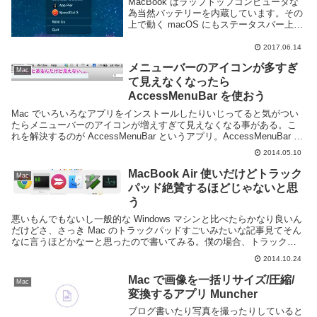
MacBook はラップトップコンピュータな
為当然バッテリーを内蔵しています。その
上で動く macOS にもステータスバー上に
バッテリーの残量を表示する機能がありま
す。しかし標準のバッテリー表示はシンプ
2017.06.14
ルすぎます。電池の残量が表示されるの
メニューバーのアイコンが多すぎ
み...
Mac
て見えなくなったら
AccessMenuBar を使おう
Mac でいろいろなアプリをインストールしたりいじってると気がつい
たらメニューバーのアイコンが増えすぎて見えなくなる事がある。こ
れを解決するのが AccessMenuBar というアプリ。AccessMenuBar の
使い方使い方は簡単。標...
2014.05.10
MacBook Air 使いだけどトラック
Mac
パッド絶賛するほどじゃないと思
う
悪いもんでもないし一般的な Windows マシンと比べたらかなり良いん
だけどさ、さっき Mac のトラックパッドすごいみたいな記事見てそん
なに言うほどかなーと思ったので書いてみる。僕の場合、トラックパ
ッドも使うけど同じ操作をするのにマウス...
2014.10.24
Mac で画像を一括リサイズ/圧縮/
Mac
変換するアプリ Muncher
ブログ書いたり写真を撮ったりしていると