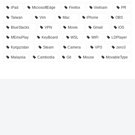
iPad
MicrosoftEdge
Firefox
Vietnam
PR
Taiwan
Vim
Mac
iPhone
OBS
BlueStacks
VPN
Movie
Gmail
iOS
MEmuPlay
KeyBoard
WSL
WiFi
LDPlayer
Kyrgyzstan
Steam
Camera
VPS
zero3
Malaysia
Cambodia
Git
Mouse
MovableType