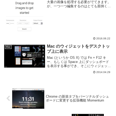
大量の画像を処理する必要がでてきます。
が、一つ一つ編集するのはとても面倒くさ
い。なのでそういった場合に目的にあわせ
たアプリを利用する事がよく有ります。画
像のリサイズと画像形式の変更を行うので
あれば Mu...
2016.06.22
Mac のウィジェットをデスクトッ
Mac
プ上に表示
Mac (というか OS X) では Fn + F12 キ
ー、もしくは Space 上にダッシュボード
を表示する事ができ、そこにウィジェット
を置くことができます。モノによっては常
2014.04.29
時表示しておきたいなんて事もあるので、
その方法を調べてみた。デ...
Chrome の新規タブをパーソナルダッシュ
ボードに変更する拡張機能 Momentum