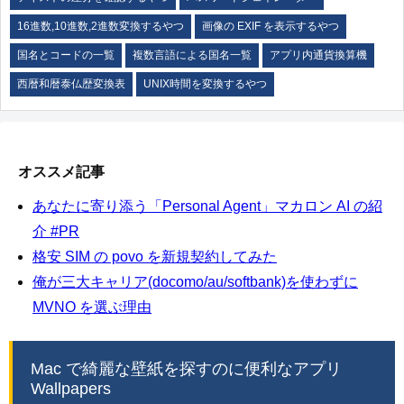
16進数,10進数,2進数変換するやつ
画像の EXIF を表示するやつ
国名とコードの一覧
複数言語による国名一覧
アプリ内通貨換算機
西暦和暦泰仏歴変換表
UNIX時間を変換するやつ
オススメ記事
あなたに寄り添う「Personal Agent」マカロン AI の紹
介 #PR
格安 SIM の povo を新規契約してみた
俺が三大キャリア(docomo/au/softbank)を使わずに
MVNO を選ぶ理由
Mac で綺麗な壁紙を探すのに便利なアプリ
Wallpapers