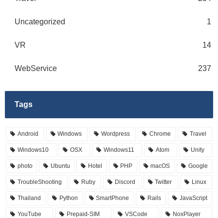
Uncategorized
1
VR
14
WebService
237
Tags
Android
Windows
Wordpress
Chrome
Travel
Windows10
OSX
Windows11
Atom
Unity
photo
Ubuntu
Hotel
PHP
macOS
Google
TroubleShooting
Ruby
Discord
Twitter
Linux
Thailand
Python
SmartPhone
Rails
JavaScript
YouTube
Prepaid-SIM
VSCode
NoxPlayer