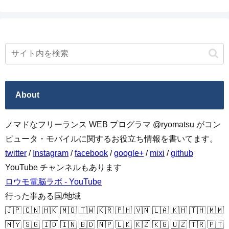
About
ノマドなフリーランス WEB プログラマ @ryomatsu がコン
ピュータ・モバイルに関するお役立ち情報を書いてます。
twitter
/
Instagram
/
facebook
/
google+
/
mixi
/
github
YouTube チャンネルもあります
ロウモ電脳ラボ - YouTube
行った事ある国/地域
🇯🇵 🇨🇳 🇭🇰 🇲🇴 🇹🇼 🇰🇷 🇵🇭 🇻🇳 🇱🇦 🇰🇭 🇹🇭 🇲🇲
🇲🇾 🇸🇬 🇮🇩 🇮🇳 🇧🇩 🇳🇵 🇱🇰 🇰🇿 🇰🇬 🇺🇿 🇹🇷 🇵🇹