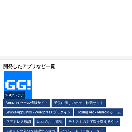
開発したアプリなど一覧
GG!アンテナ
Amazon セール情報サイト
子供に優しいホテル検索サイト
SimpleAppLinks - Wordpress プラグイン
Rolling Arc - Android ゲーム
IP アドレス確認
User Agent 確認
テキストの文字数を数えるやつ
テキストの差分を確認するやつ
パスワードジェネレーター