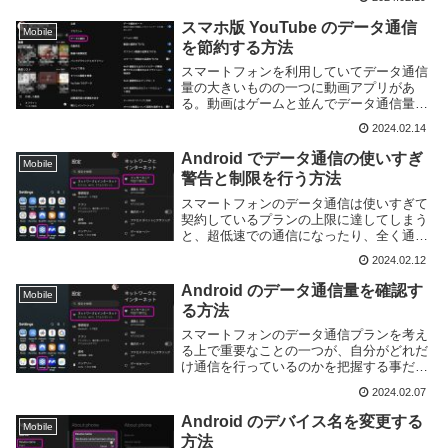
まともにインターネットが利用できなくな
ってしまう。Android にはデータセーバー
スマホ版 YouTube のデータ通信
Mobile
機能...
を節約する方法
スマートフォンを利用していてデータ通信
量の大きいものの一つに動画アプリがあ
る。動画はゲームと並んでデータ通信量の
大きいコンテンツとなっている。もし毎月
2024.02.14
データ通信量がカツカツであれば、動画の
閲覧を止めたり設定を変更することで通信
Android でデータ通信の使いすぎ
Mobile
量に余裕が出る...
警告と制限を行う方法
スマートフォンのデータ通信は使いすぎて
契約しているプランの上限に達してしまう
と、超低速での通信になったり、全く通信
ができなくなってしまう事になる。特に月
2024.02.12
末にはデータ通信量を使い切ってしまう人
も多いのではないかと思う。データ通信の
Android のデータ通信量を確認す
Mobile
使いすぎを防...
る方法
スマートフォンのデータ通信プランを考え
る上で重要なことの一つが、自分がどれだ
け通信を行っているのかを把握する事だ。
毎月の使用量を把握しておけば適切な料金
2024.02.07
プランを選択できるため、通信費の節約に
繋がる。今時のスマートフォンであれば
Android のデバイス名を変更する
Mobile
OS 標準で...
方法