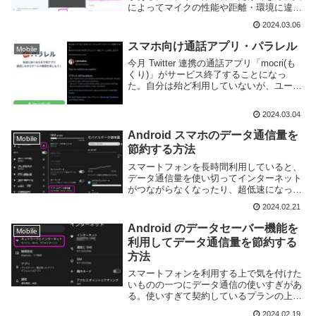
によってマイクの性能や距離・環境に違い
があるため、ユーザーの間でも音量に違い
2024.03.06
が出て聞き取りにくくなったり、逆に特定
の人の声がうるさくなる場合がある。スマ
スマホ向け通話アプリ・パラレル
Mobile
ートフォン・...
今月 Twitter 連携の通話アプリ「mocri(も
くり)」がサービス終了することになっ
た。自分は殆ど利用していないが、ユーザ
ー間に気軽に通話ができるアプリとして一
部界隈に人気のサービスだった。mocri の
2024.03.04
代替アプリとして名前があがるも...
Android スマホのデータ通信量を
Mobile
節約する方法
スマートフォンを長時間利用していると、
データ通信量を使い切ってインターネット
がつながらなくなったり、超低速になって
まともに使えなくなってしまう場合があ
2024.02.21
る。4G/5G といった携帯回線を利用してい
る限り発生しうる問題の一つで、特に月末
Android のデータセーバー機能を
Mobile
になると...
利用してデータ通信量を節約する
方法
スマートフォンを利用する上で気を付けた
いものの一つにデータ通信の使いすぎがあ
る。使いすぎて契約しているプランの上限
に達すると低速での通信になってしまい、
2024.02.19