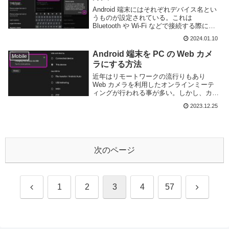
Android 端末にはそれぞれデバイス名とい
うものが設定されている。これは
Bluetooth や Wi-Fi などで接続する際に、
どのデバイスが接続されているのかをわか
2024.01.10
りやすく表示するためのもので、デフォル
トでは機種名が設定されている。...
Android 端末を PC の Web カメ
Mobile
ラにする方法
近年はリモートワークの流行りもあり
Web カメラを利用したオンラインミーテ
ィングが行われる事が多い。しかし、カメ
ラが搭載されていない PC を利用している
2023.12.25
場合、別途 USB Web カメラなどを購入す
る必要があり、準備が面倒だ。Andro...
次のページ
前
次
1
2
3
4
57
へ
へ