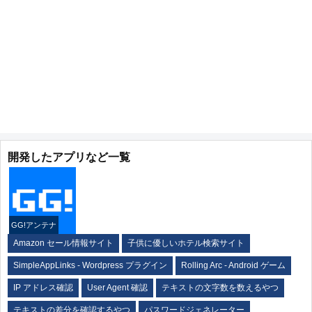
開発したアプリなど一覧
GG!アンテナ
Amazon セール情報サイト
子供に優しいホテル検索サイト
SimpleAppLinks - Wordpress プラグイン
Rolling Arc - Android ゲーム
IP アドレス確認
User Agent 確認
テキストの文字数を数えるやつ
テキストの差分を確認するやつ
パスワードジェネレーター