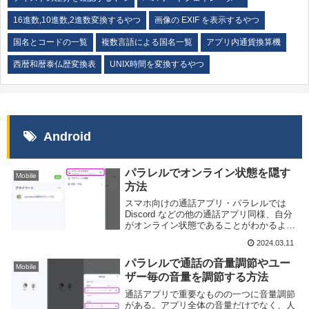
16進数,10進数,2進数変換するやつ
画像の EXIF を表示するやつ
国名とコードの一覧
複数言語による国名一覧
アプリ内通貨換算機
西暦和暦泰仏歴変換表
UNIX時間を変換するやつ
Android
パラレルでオンライン状態を隠す
Mobile
方法
スマホ向けの通話アプリ・パラレルでは
Discord などの他の通話アプリ同様、自分
がオンライン状態であることがわかるよう
になっている。しかし、場合によってはオ
2024.03.11
ンラインかどうかを隠した状態で使いたい
こともあるだろう。そのような場合に備
パラレルで通話の音量調節やユー
Mobile
え、パ...
ザー毎の音量を調節する方法
通話アプリで重要なものの一つに音量調節
がある。アプリ全体の音量だけでなく、人