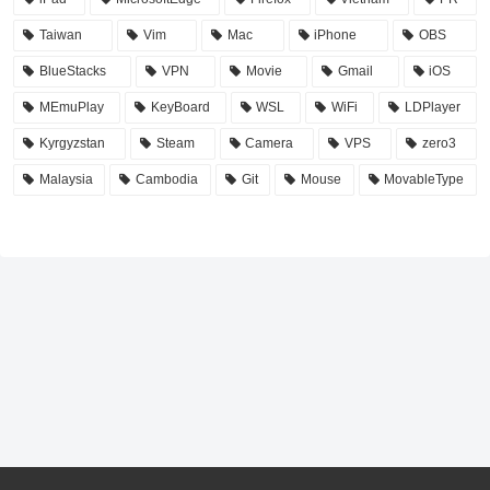
Taiwan
Vim
Mac
iPhone
OBS
BlueStacks
VPN
Movie
Gmail
iOS
MEmuPlay
KeyBoard
WSL
WiFi
LDPlayer
Kyrgyzstan
Steam
Camera
VPS
zero3
Malaysia
Cambodia
Git
Mouse
MovableType