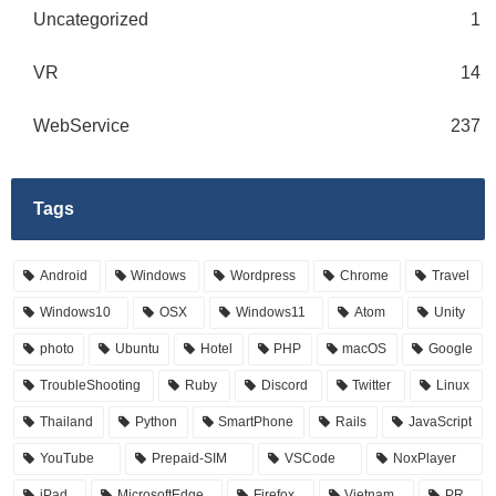
Uncategorized
1
VR
14
WebService
237
Tags
Android
Windows
Wordpress
Chrome
Travel
Windows10
OSX
Windows11
Atom
Unity
photo
Ubuntu
Hotel
PHP
macOS
Google
TroubleShooting
Ruby
Discord
Twitter
Linux
Thailand
Python
SmartPhone
Rails
JavaScript
YouTube
Prepaid-SIM
VSCode
NoxPlayer
iPad
MicrosoftEdge
Firefox
Vietnam
PR