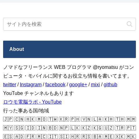
About
ノマドなフリーランス WEB プログラマ @ryomatsu がコン
ピュータ・モバイルに関するお役立ち情報を書いてます。
twitter
/
Instagram
/
facebook
/
google+
/
mixi
/
github
YouTube チャンネルもあります
ロウモ電脳ラボ - YouTube
行った事ある国/地域
🇯🇵 🇨🇳 🇭🇰 🇲🇴 🇹🇼 🇰🇷 🇵🇭 🇻🇳 🇱🇦 🇰🇭 🇹🇭 🇲🇲
🇲🇾 🇸🇬 🇮🇩 🇮🇳 🇧🇩 🇳🇵 🇱🇰 🇰🇿 🇰🇬 🇺🇿 🇹🇷 🇵🇹
🇪🇸 🇦🇩 🇫🇷 🇲🇨 🇮🇹 🇸🇮 🇭🇷 🇷🇸 🇧🇦 🇲🇪 🇽🇰 🇲🇰