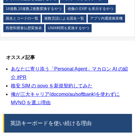
16進数,10進数,2進数変換するやつ
画像の EXIF を表示するやつ
国名とコードの一覧
複数言語による国名一覧
アプリ内通貨換算機
西暦和暦泰仏歴変換表
UNIX時間を変換するやつ
オススメ記事
あなたに寄り添う「Personal Agent」マカロン AI の紹
介 #PR
格安 SIM の povo を新規契約してみた
俺が三大キャリア(docomo/au/softbank)を使わずに
MVNO を選ぶ理由
英語キーボードを使い続ける理由