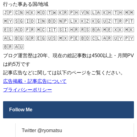
行った事ある国/地域
🇯🇵 🇨🇳 🇭🇰 🇲🇴 🇹🇼 🇰🇷 🇵🇭 🇻🇳 🇱🇦 🇰🇭 🇹🇭 🇲🇲
🇲🇾 🇸🇬 🇮🇩 🇮🇳 🇧🇩 🇳🇵 🇱🇰 🇰🇿 🇰🇬 🇺🇿 🇹🇷 🇵🇹
🇪🇸 🇦🇩 🇫🇷 🇲🇨 🇮🇹 🇸🇮 🇭🇷 🇷🇸 🇧🇦 🇲🇪 🇽🇰 🇲🇰
🇦🇱 🇧🇬 🇬🇷 🇪🇬 🇺🇸 🇲🇽 🇵🇪 🇧🇴 🇨🇱 🇦🇷 🇺🇾 🇵🇾
🇧🇷 🇦🇺
ブログ運営歴は20年、現在の総記事数は4500以上・月間PV
は約5万です
記事広告などに関しては以下のページをご覧ください。
広告掲載・記事広告について
プライバシーポリシー
Follow Me
Twitter @ryomatsu