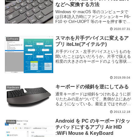
などへ変換する方法
Windows や macOS 等のコンピュータで
は日本語入力時にファンクションキー F6ｰ
F10 や Ctrl+UIOPT 等のキーを押す事でひ
らがな・全角カタカナ・半角カタカナ・全
2020.07.31
角英数字・半角英数字にそれぞれ変換する
事ができる。iPa...
スマホを片手デバイスに変えるア
Software
プリ iteLte(アイテルテ)
片手デバイス・左手デバイスというものを
聞いたことはないだろうか。片手で扱える
程度の大きさのキーボードのような形状で
カスタマイズ性が高く、ゲームやフォトシ
ョップ等のショートカットキーを多用する
アプリケーションを頻繁に利用する人向け
2019.09.04
のデバイスだ...
キーボードの傾斜を逆にしてみる
Hardware
通常キーボードは傾斜をつけれるように折
りたたみの足がついてて、奥側が上にあが
るようになっている。最近まではそれが普
通だと思っていてずっと使っていたのだけ
2013.12.18
ど同僚が買ってきた Microsoft のエルゴノ
ミクスキーボードに手前側が上がるよう
Android を PC のキーボード/タッ
Mobile
に...
チパッドにするアプリ Air HID
:WiFi Mouse & KeyBoard