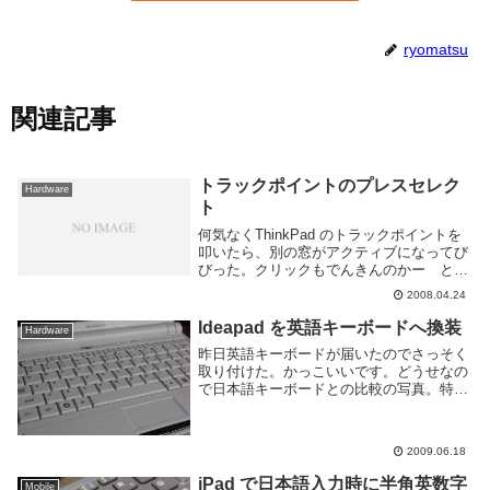
ryomatsu
関連記事
トラックポイントのプレスセレク
Hardware
ト
何気なくThinkPad のトラックポイントを
叩いたら、別の窓がアクティブになってび
びった。クリックもでんきんのかー と思
って調べたらそんな機能があるらしい。ト
2008.04.24
ラック・ポイントの「プレスセレクト」
(PDF注意)独立した左右クリックがあるか
Ideapad を英語キーボードへ換装
Hardware
ら...
昨日英語キーボードが届いたのでさっそく
取り付けた。かっこいいです。どうせなの
で日本語キーボードとの比較の写真。特に
キーの大きさが変わる右半分を撮ってみ
た。この大きさのノートPCではキーが小
さくなるのはしょうがないのだが、US配
2009.06.18
列のほうがキー...
iPad で日本語入力時に半角英数字
Mobile