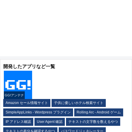
開発したアプリなど一覧
GG!アンテナ
Amazon セール情報サイト
子供に優しいホテル検索サイト
SimpleAppLinks - Wordpress プラグイン
Rolling Arc - Android ゲーム
IP アドレス確認
User Agent 確認
テキストの文字数を数えるやつ
テキストの差分を確認するやつ
パスワードジェネレーター