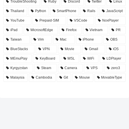
TroubleShooting
Ruby
Discord
Twitter
Linux
Thailand
Python
SmartPhone
Rails
JavaScript
YouTube
Prepaid-SIM
VSCode
NoxPlayer
iPad
MicrosoftEdge
Firefox
Vietnam
PR
Taiwan
Vim
Mac
iPhone
OBS
BlueStacks
VPN
Movie
Gmail
iOS
MEmuPlay
KeyBoard
WSL
WiFi
LDPlayer
Kyrgyzstan
Steam
Camera
VPS
zero3
Malaysia
Cambodia
Git
Mouse
MovableType