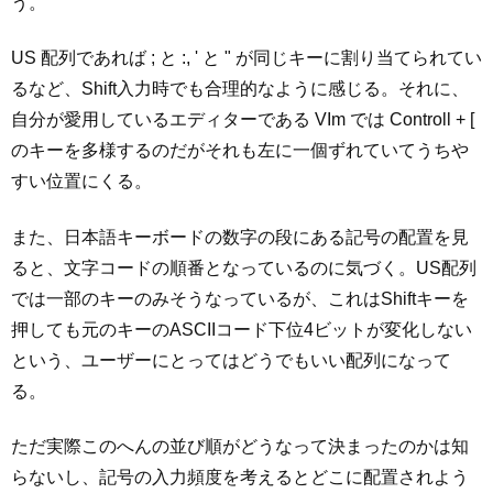
う。
US 配列であれば ; と :, ' と " が同じキーに割り当てられてい
るなど、Shift入力時でも合理的なように感じる。それに、
自分が愛用しているエディターである VIm では Controll + [
のキーを多様するのだがそれも左に一個ずれていてうちや
すい位置にくる。
また、日本語キーボードの数字の段にある記号の配置を見
ると、文字コードの順番となっているのに気づく。US配列
では一部のキーのみそうなっているが、これはShiftキーを
押しても元のキーのASCIIコード下位4ビットが変化しない
という、ユーザーにとってはどうでもいい配列になって
る。
ただ実際このへんの並び順がどうなって決まったのかは知
らないし、記号の入力頻度を考えるとどこに配置されよう