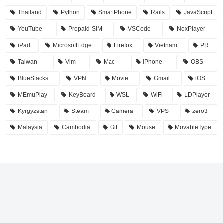
Thailand
Python
SmartPhone
Rails
JavaScript
YouTube
Prepaid-SIM
VSCode
NoxPlayer
iPad
MicrosoftEdge
Firefox
Vietnam
PR
Taiwan
Vim
Mac
iPhone
OBS
BlueStacks
VPN
Movie
Gmail
iOS
MEmuPlay
KeyBoard
WSL
WiFi
LDPlayer
Kyrgyzstan
Steam
Camera
VPS
zero3
Malaysia
Cambodia
Git
Mouse
MovableType