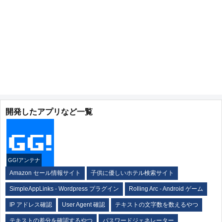
開発したアプリなど一覧
GG!アンテナ
Amazon セール情報サイト
子供に優しいホテル検索サイト
SimpleAppLinks - Wordpress プラグイン
Rolling Arc - Android ゲーム
IP アドレス確認
User Agent 確認
テキストの文字数を数えるやつ
テキストの差分を確認するやつ
パスワードジェネレーター