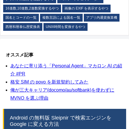
16進数,10進数,2進数変換するやつ
画像の EXIF を表示するやつ
国名とコードの一覧
複数言語による国名一覧
アプリ内通貨換算機
西暦和暦泰仏歴変換表
UNIX時間を変換するやつ
オススメ記事
あなたに寄り添う「Personal Agent」マカロン AI の紹
介 #PR
格安 SIM の povo を新規契約してみた
俺が三大キャリア(docomo/au/softbank)を使わずに
MVNO を選ぶ理由
Android の無料版 Sleipnir で検索エンジンを
Google に変える方法