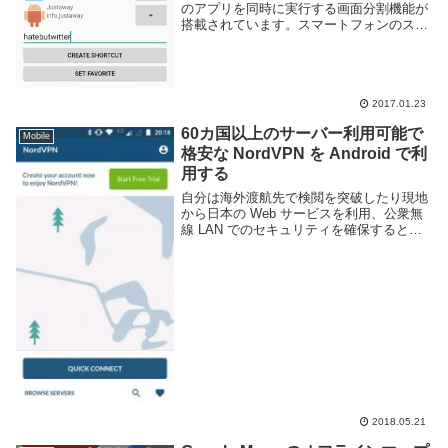
のアプリを同時に実行する画面分割機能が
搭載されています。スマートフォンのスク
リーンは小さい為利用する人は少ないかも
しれませんが、使い方しだいでは便利に利
用できます。画面分割機能を利用するに
は...
2017.01.23
60カ国以上のサーバー利用可能で
Mobile
格安な NordVPN を Android で利
用する
自分は海外渡航先で検閲を突破したり現地
から日本の Web サービスを利用、公衆無
線 LAN でのセキュリティを確保するとい
った目的の為に VPN を利用する事が多
い。最近は VPN を利用する際に NordVPN
という有料 VPN を利用...
2018.05.21