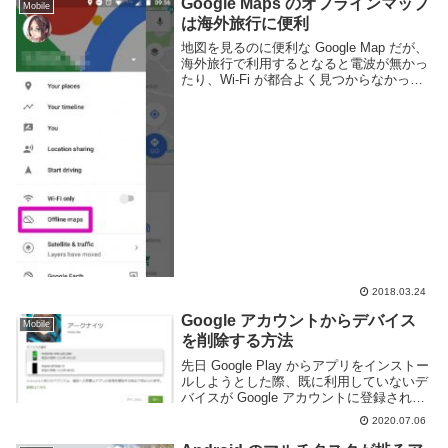
Google Maps のオフラインマップ
Mobile
は海外旅行に便利
地図を見るのに便利な Google Map だが、
海外旅行で利用するとなると電波が無かっ
たり、Wi-Fi が都合よく見つからなかった
りする事がある。Google Map には電波や
Wi-Fi が無くても利用できるオフラインマ
ップ機能が搭載...
2018.03.24
Google アカウントからデバイス
Mobile
を削除する方法
先日 Google Play からアプリをインストー
ルしようとした際、既に利用していないデ
バイスが Google アカウントに登録されて
いる事に気づいた。motorola moto g(6)
2020.07.06
plus は現在利用していない端末なのだが、
スマ...