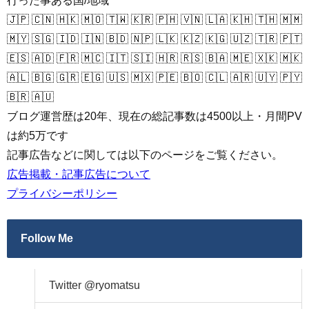
行った事ある国/地域
🇯🇵 🇨🇳 🇭🇰 🇲🇴 🇹🇼 🇰🇷 🇵🇭 🇻🇳 🇱🇦 🇰🇭 🇹🇭 🇲🇲
🇲🇾 🇸🇬 🇮🇩 🇮🇳 🇧🇩 🇳🇵 🇱🇰 🇰🇿 🇰🇬 🇺🇿 🇹🇷 🇵🇹
🇪🇸 🇦🇩 🇫🇷 🇲🇨 🇮🇹 🇸🇮 🇭🇷 🇷🇸 🇧🇦 🇲🇪 🇽🇰 🇲🇰
🇦🇱 🇧🇬 🇬🇷 🇪🇬 🇺🇸 🇲🇽 🇵🇪 🇧🇴 🇨🇱 🇦🇷 🇺🇾 🇵🇾
🇧🇷 🇦🇺
ブログ運営歴は20年、現在の総記事数は4500以上・月間PV
は約5万です
記事広告などに関しては以下のページをご覧ください。
広告掲載・記事広告について
プライバシーポリシー
Follow Me
Twitter @ryomatsu