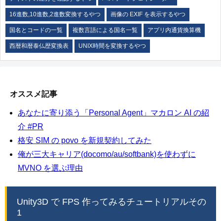
16進数,10進数,2進数変換するやつ
画像の EXIF を表示するやつ
国名とコードの一覧
複数言語による国名一覧
アプリ内通貨換算機
西暦和暦泰仏歴変換表
UNIX時間を変換するやつ
オススメ記事
あなたに寄り添う「Personal Agent」マカロン AI の紹
介 #PR
格安 SIM の povo を新規契約してみた
俺が三大キャリア(docomo/au/softbank)を使わずに
MVNO を選ぶ理由
Unity3D で FPS 作ってみるチュートリアルその
1