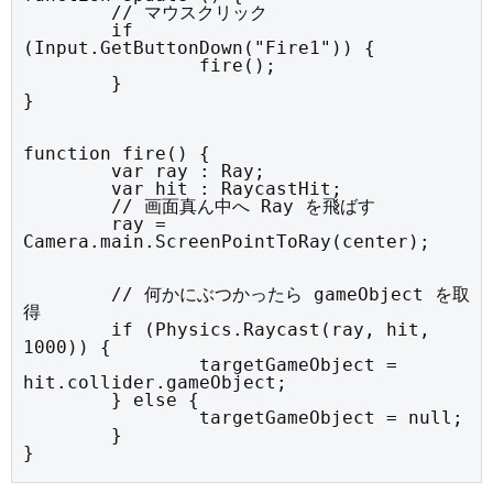
	// マウスクリック

	if 
(Input.GetButtonDown("Fire1")) {

		fire();

	}

}
function fire() {

	var ray : Ray;

	var hit : RaycastHit;

	// 画面真ん中へ Ray を飛ばす

	ray = 
Camera.main.ScreenPointToRay(center);
	// 何かにぶつかったら gameObject を取
得

	if (Physics.Raycast(ray, hit, 
1000)) {

		targetGameObject = 
hit.collider.gameObject;

	} else {

		targetGameObject = null;

	}

}