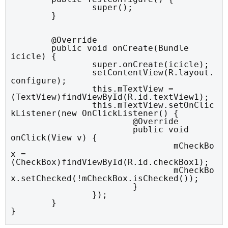
		super();

	}
	@Override

	public void onCreate(Bundle 
icicle) {

		super.onCreate(icicle);

		setContentView(R.layout.
configure);

		this.mTextView = 
(TextView)findViewById(R.id.textView1);

		this.mTextView.setOnClic
kListener(new OnClickListener() {

			@Override

			public void 
onClick(View v) {

				mCheckBo
x = 
(CheckBox)findViewById(R.id.checkBox1);

				mCheckBo
x.setChecked(!mCheckBox.isChecked());

			}

		});

	}

}