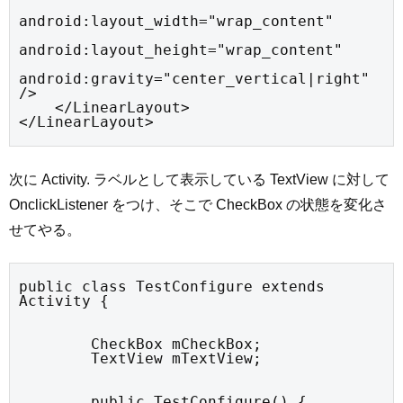
android:layout_width="wrap_content"

android:layout_height="wrap_content"

android:gravity="center_vertical|right" 
/>

    </LinearLayout>

</LinearLayout>
次に Activity. ラベルとして表示している TextView に対して
OnclickListener をつけ、そこで CheckBox の状態を変化さ
せてやる。
public class TestConfigure extends 
Activity {
	CheckBox mCheckBox;

	TextView mTextView;
	public TestConfigure() {
