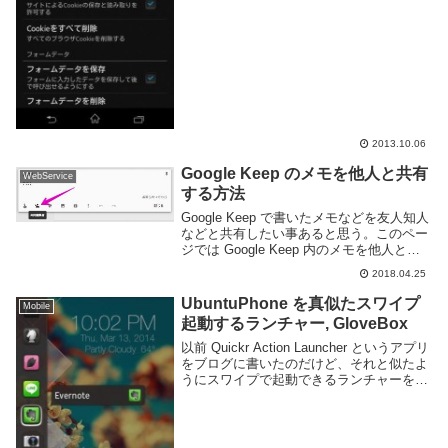
2013.10.06
Google Keep のメモを他人と共有
WebService
する方法
Google Keep で書いたメモなどを友人知人
などと共有したい事あると思う。このペー
ジでは Google Keep 内のメモを他人と共
有する方法を紹介する。以下は Web ブラ
2018.04.25
ウザ版で操作するが Android アプリなどで
もほぼ同じ操...
UbuntuPhone を真似たスワイプ
Mobile
起動するランチャー, GloveBox
以前 Quickr Action Launcher というアプリ
をブログに書いたのだけど、それと似たよ
うにスワイプで起動できるランチャーを紹
介。UbuntuPhone にあるランチャーを真
似たような感じですが、リリース当時から
ずっと使ってい...