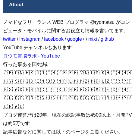
About
ノマドなフリーランス WEB プログラマ @ryomatsu がコン
ピュータ・モバイルに関するお役立ち情報を書いてます。
twitter
/
Instagram
/
facebook
/
google+
/
mixi
/
github
YouTube チャンネルもあります
ロウモ電脳ラボ - YouTube
行った事ある国/地域
🇯🇵 🇨🇳 🇭🇰 🇲🇴 🇹🇼 🇰🇷 🇵🇭 🇻🇳 🇱🇦 🇰🇭 🇹🇭 🇲🇲
🇲🇾 🇸🇬 🇮🇩 🇮🇳 🇧🇩 🇳🇵 🇱🇰 🇰🇿 🇰🇬 🇺🇿 🇹🇷 🇵🇹
🇪🇸 🇦🇩 🇫🇷 🇲🇨 🇮🇹 🇸🇮 🇭🇷 🇷🇸 🇧🇦 🇲🇪 🇽🇰 🇲🇰
🇦🇱 🇧🇬 🇬🇷 🇪🇬 🇺🇸 🇲🇽 🇵🇪 🇧🇴 🇨🇱 🇦🇷 🇺🇾 🇵🇾
🇧🇷 🇦🇺
ブログ運営歴は20年、現在の総記事数は4500以上・月間PV
は約5万です
記事広告などに関しては以下のページをご覧ください。