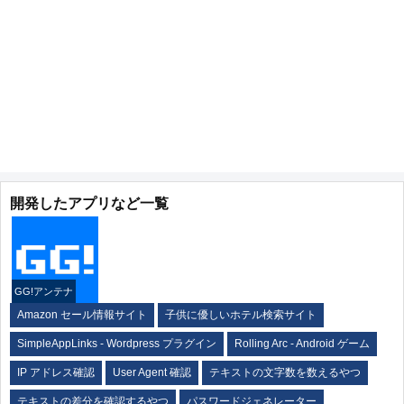
開発したアプリなど一覧
GG!アンテナ
Amazon セール情報サイト
子供に優しいホテル検索サイト
SimpleAppLinks - Wordpress プラグイン
Rolling Arc - Android ゲーム
IP アドレス確認
User Agent 確認
テキストの文字数を数えるやつ
テキストの差分を確認するやつ
パスワードジェネレーター