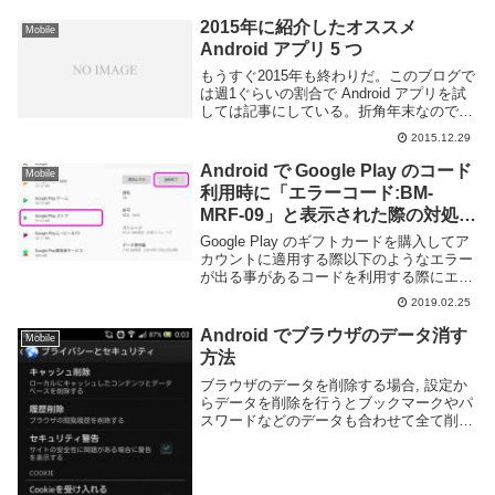
2015年に紹介したオススメ
Mobile
Android アプリ 5 つ
もうすぐ2015年も終わりだ。このブログで
は週1ぐらいの割合で Android アプリを試
しては記事にしている。折角年末なので今
年紹介した Android アプリの中からオスス
2015.12.29
メのものを再度紹介していこう。Flynxタ
ップした URL をバ...
Android で Google Play のコード
Mobile
利用時に「エラーコード:BM-
MRF-09」と表示された際の対処方
法
Google Play のギフトカードを購入してア
カウントに適用する際以下のようなエラー
が出る事があるコードを利用する際にエラ
ーが発生しました。エラーコード:BM-
2019.02.25
MPF-09このエラーは Google Play のギフ
トカードを利用時に発...
Android でブラウザのデータ消す
Mobile
方法
ブラウザのデータを削除する場合, 設定か
らデータを削除を行うとブックマークやパ
スワードなどのデータも合わせて全て削除
されてしまうのでアプリ内部の設定項目か
ら削除しましょう。ここでは利用者の多そ
うで有名なブラウザでの削除の方法を簡単
に記載しま...