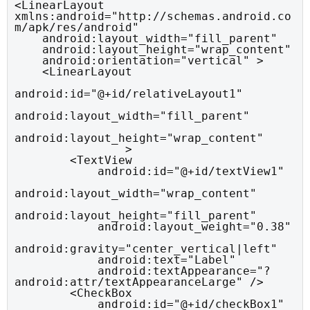
<LinearLayout 
xmlns:android="http://schemas.android.co
m/apk/res/android"

    android:layout_width="fill_parent"

    android:layout_height="wrap_content"

    android:orientation="vertical" >

    <LinearLayout

android:id="@+id/relativeLayout1"

android:layout_width="fill_parent"

android:layout_height="wrap_content"

		>

        <TextView

            android:id="@+id/textView1"

android:layout_width="wrap_content"

android:layout_height="fill_parent"

            android:layout_weight="0.38"

android:gravity="center_vertical|left"

            android:text="Label"

            android:textAppearance="?
android:attr/textAppearanceLarge" />

        <CheckBox

            android:id="@+id/checkBox1"
