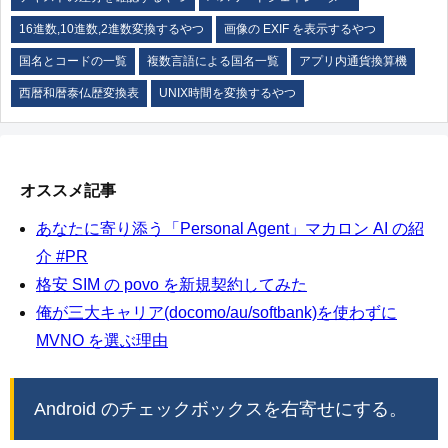
16進数,10進数,2進数変換するやつ
画像の EXIF を表示するやつ
国名とコードの一覧
複数言語による国名一覧
アプリ内通貨換算機
西暦和暦泰仏歴変換表
UNIX時間を変換するやつ
オススメ記事
あなたに寄り添う「Personal Agent」マカロン AI の紹
介 #PR
格安 SIM の povo を新規契約してみた
俺が三大キャリア(docomo/au/softbank)を使わずに
MVNO を選ぶ理由
Android のチェックボックスを右寄せにする。