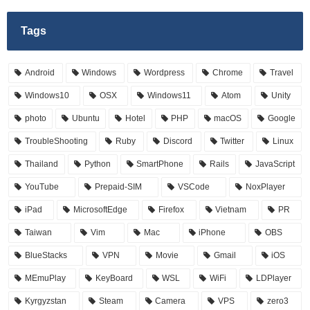
Tags
Android
Windows
Wordpress
Chrome
Travel
Windows10
OSX
Windows11
Atom
Unity
photo
Ubuntu
Hotel
PHP
macOS
Google
TroubleShooting
Ruby
Discord
Twitter
Linux
Thailand
Python
SmartPhone
Rails
JavaScript
YouTube
Prepaid-SIM
VSCode
NoxPlayer
iPad
MicrosoftEdge
Firefox
Vietnam
PR
Taiwan
Vim
Mac
iPhone
OBS
BlueStacks
VPN
Movie
Gmail
iOS
MEmuPlay
KeyBoard
WSL
WiFi
LDPlayer
Kyrgyzstan
Steam
Camera
VPS
zero3