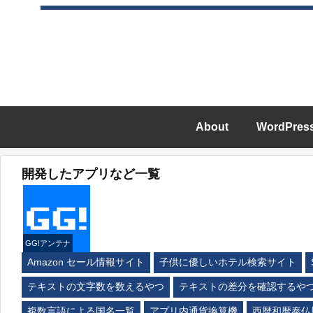
About
WordPres
開発したアプリなど一覧
GG!アンテナ
Amazon セール情報サイト
子供に優しいホテル検索サイト
テキストの文字数を数えるやつ
テキストの差分を確認するや
複数言語による国名一覧
アプリ内通貨換算機
西暦和暦泰仏