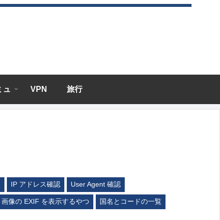
エミュ
VPN
旅行
ム
IP アドレス確認
User Agent 確認
画像の EXIF を表示するやつ
国名とコードの一覧