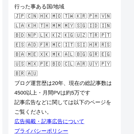
行った事ある国/地域
🇯🇵 🇨🇳 🇭🇰 🇲🇴 🇹🇼 🇰🇷 🇵🇭 🇻🇳
🇱🇦 🇰🇭 🇹🇭 🇲🇲 🇲🇾 🇸🇬 🇮🇩 🇮🇳
🇧🇩 🇳🇵 🇱🇰 🇰🇿 🇰🇬 🇺🇿 🇹🇷 🇵🇹
🇪🇸 🇦🇩 🇫🇷 🇲🇨 🇮🇹 🇸🇮 🇭🇷 🇷🇸
🇧🇦 🇲🇪 🇽🇰 🇲🇰 🇦🇱 🇧🇬 🇬🇷 🇪🇬
🇺🇸 🇲🇽 🇵🇪 🇧🇴 🇨🇱 🇦🇷 🇺🇾 🇵🇾
🇧🇷 🇦🇺
ブログ運営歴は20年、現在の総記事数は
4500以上・月間PVは約5万です
記事広告などに関しては以下のページを
ご覧ください。
広告掲載・記事広告について
プライバシーポリシー