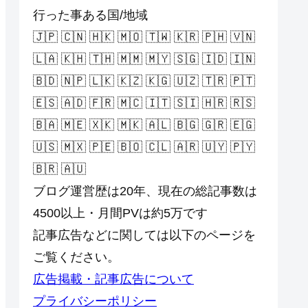
行った事ある国/地域
🇯🇵 🇨🇳 🇭🇰 🇲🇴 🇹🇼 🇰🇷 🇵🇭 🇻🇳
🇱🇦 🇰🇭 🇹🇭 🇲🇲 🇲🇾 🇸🇬 🇮🇩 🇮🇳
🇧🇩 🇳🇵 🇱🇰 🇰🇿 🇰🇬 🇺🇿 🇹🇷 🇵🇹
🇪🇸 🇦🇩 🇫🇷 🇲🇨 🇮🇹 🇸🇮 🇭🇷 🇷🇸
🇧🇦 🇲🇪 🇽🇰 🇲🇰 🇦🇱 🇧🇬 🇬🇷 🇪🇬
🇺🇸 🇲🇽 🇵🇪 🇧🇴 🇨🇱 🇦🇷 🇺🇾 🇵🇾
🇧🇷 🇦🇺
ブログ運営歴は20年、現在の総記事数は
4500以上・月間PVは約5万です
記事広告などに関しては以下のページを
ご覧ください。
広告掲載・記事広告について
プライバシーポリシー