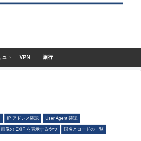
エミュ
VPN
旅行
ム
IP アドレス確認
User Agent 確認
画像の EXIF を表示するやつ
国名とコードの一覧