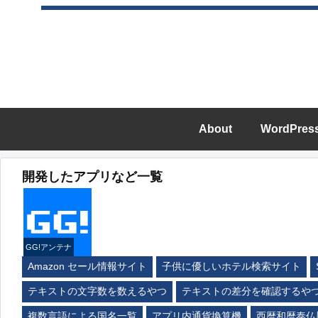
About
WordPres
開発したアプリなど一覧
GG!アンテナ
Amazon セール情報サイト
子供に優しいホテル検索サイト
テキストの文字数を数えるやつ
テキストの差分を確認するや
複数言語による国名一覧
アプリ内通貨換算機
西暦和暦泰仏