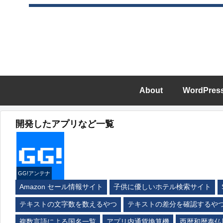
About
WordPres
開発したアプリなど一覧
GG!アンテナ
Amazon セール情報サイト
子供に優しいホテル検索サイト
テキストの文字数を数えるやつ
テキストの差分を確認するや
複数言語による国名一覧
アプリ内通貨換算機
西暦和暦泰仏