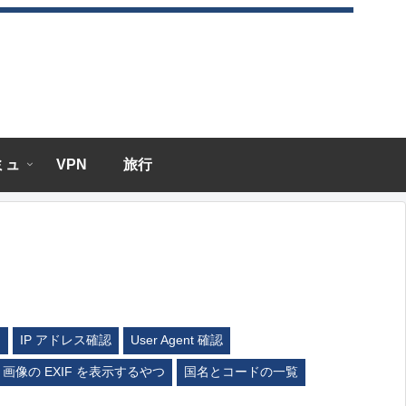
エミュ
VPN
旅行
ム
IP アドレス確認
User Agent 確認
画像の EXIF を表示するやつ
国名とコードの一覧