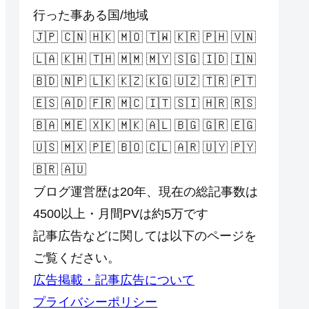
行った事ある国/地域
🇯🇵 🇨🇳 🇭🇰 🇲🇴 🇹🇼 🇰🇷 🇵🇭 🇻🇳
🇱🇦 🇰🇭 🇹🇭 🇲🇲 🇲🇾 🇸🇬 🇮🇩 🇮🇳
🇧🇩 🇳🇵 🇱🇰 🇰🇿 🇰🇬 🇺🇿 🇹🇷 🇵🇹
🇪🇸 🇦🇩 🇫🇷 🇲🇨 🇮🇹 🇸🇮 🇭🇷 🇷🇸
🇧🇦 🇲🇪 🇽🇰 🇲🇰 🇦🇱 🇧🇬 🇬🇷 🇪🇬
🇺🇸 🇲🇽 🇵🇪 🇧🇴 🇨🇱 🇦🇷 🇺🇾 🇵🇾
🇧🇷 🇦🇺
ブログ運営歴は20年、現在の総記事数は
4500以上・月間PVは約5万です
記事広告などに関しては以下のページを
ご覧ください。
広告掲載・記事広告について
プライバシーポリシー