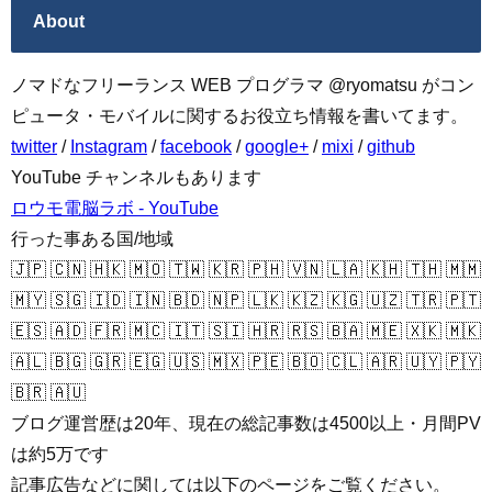
About
ノマドなフリーランス WEB プログラマ @ryomatsu がコン
ピュータ・モバイルに関するお役立ち情報を書いてます。
twitter
/
Instagram
/
facebook
/
google+
/
mixi
/
github
YouTube チャンネルもあります
ロウモ電脳ラボ - YouTube
行った事ある国/地域
🇯🇵 🇨🇳 🇭🇰 🇲🇴 🇹🇼 🇰🇷 🇵🇭 🇻🇳 🇱🇦 🇰🇭 🇹🇭 🇲🇲
🇲🇾 🇸🇬 🇮🇩 🇮🇳 🇧🇩 🇳🇵 🇱🇰 🇰🇿 🇰🇬 🇺🇿 🇹🇷 🇵🇹
🇪🇸 🇦🇩 🇫🇷 🇲🇨 🇮🇹 🇸🇮 🇭🇷 🇷🇸 🇧🇦 🇲🇪 🇽🇰 🇲🇰
🇦🇱 🇧🇬 🇬🇷 🇪🇬 🇺🇸 🇲🇽 🇵🇪 🇧🇴 🇨🇱 🇦🇷 🇺🇾 🇵🇾
🇧🇷 🇦🇺
ブログ運営歴は20年、現在の総記事数は4500以上・月間PV
は約5万です
記事広告などに関しては以下のページをご覧ください。