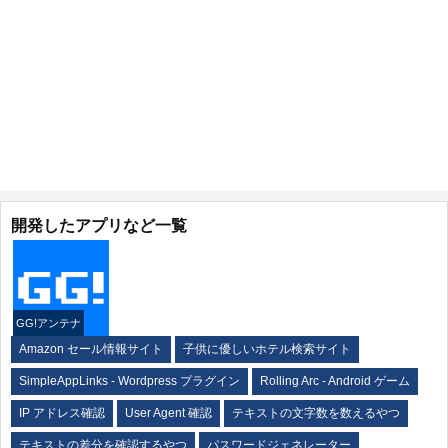
開発したアプリなど一覧
GG!アンテナ
Amazon セール情報サイト
子供に優しいホテル検索サイト
SimpleAppLinks - Wordpress プラグイン
Rolling Arc - Android ゲーム
IP アドレス確認
User Agent 確認
テキストの文字数を数えるやつ
テキストの差分を確認するやつ
パスワードジェネレーター