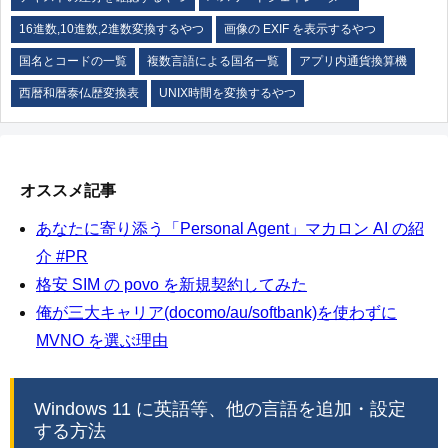
16進数,10進数,2進数変換するやつ
画像の EXIF を表示するやつ
国名とコードの一覧
複数言語による国名一覧
アプリ内通貨換算機
西暦和暦泰仏歴変換表
UNIX時間を変換するやつ
オススメ記事
あなたに寄り添う「Personal Agent」マカロン AI の紹
介 #PR
格安 SIM の povo を新規契約してみた
俺が三大キャリア(docomo/au/softbank)を使わずに
MVNO を選ぶ理由
Windows 11 に英語等、他の言語を追加・設定
する方法