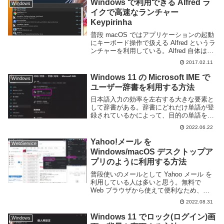
Windows で利用できる Alfred ラ
Windows
イクで高速なランチャー
Keypirinha
普段 macOS ではアプリケーションの起動
にキーボード操作で扱える Alfred というラ
ンチャーを利用している。Alfred 自体は
macOS 専用のアプリケーションなのだが
2017.02.11
似たようなものが Windows にもないかと
探したところ何...
Windows 11 の Microsoft IME で
Windows
ユーザー辞書を利用する方法
日本語入力の効率を左右する大きな要素と
して辞書がある。辞書にどれだけ単語が登
録されているかによって、目的の単語を簡
単に漢字変換できるかが決まってくる。特
2022.06.22
に最近の IME ではインターネット上のデ
ータを活用した変換にも対応しているた
Yahoo!メール を
WebService
め、非常に...
Windows/macOS デスクトップア
プリのように利用する方法
普段使いのメールとして Yahoo メール を
利用している人は多いと思う。無料で
Web ブラウザから使えて便利なため、特
に日本には利用者が多い。基本的に Web
2022.08.31
ブラウザで動く事を前提としている Yahoo
メール だが、Web の使い勝...
Windows 11 でロック(ログイン)画
Windows