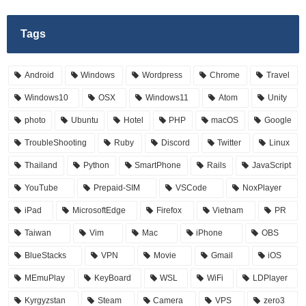
Tags
Android
Windows
Wordpress
Chrome
Travel
Windows10
OSX
Windows11
Atom
Unity
photo
Ubuntu
Hotel
PHP
macOS
Google
TroubleShooting
Ruby
Discord
Twitter
Linux
Thailand
Python
SmartPhone
Rails
JavaScript
YouTube
Prepaid-SIM
VSCode
NoxPlayer
iPad
MicrosoftEdge
Firefox
Vietnam
PR
Taiwan
Vim
Mac
iPhone
OBS
BlueStacks
VPN
Movie
Gmail
iOS
MEmuPlay
KeyBoard
WSL
WiFi
LDPlayer
Kyrgyzstan
Steam
Camera
VPS
zero3