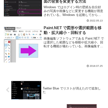
面の背景を変更する方法
Windows ではログイン時の壁紙を自分好
みの写真や画像などに変更する機能が用意
されている。Windows を起動してからロ
グインするまでのわずかな間だが、自分好
2022.05.13
みの壁紙にしたほうがやる気が出る。この
ページでは Windows 11 でロ...
Paint.NET で図形や選択範囲を移
Software
動・拡大縮小・回転する
画像編集ソフトウェアである Paint.NET で
は選択した範囲などを移動や拡大縮小、回
転する機能が備わっている。画像編集する
際に良く利用される機能なので把握してお
こう。移動や拡大縮小、回転を行うにはそ
れらを行いたい場所を範囲選択する必要
が...
2018.07.25
Twitter Blue でリストが消えたので追加し
た