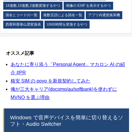
16進数,10進数,2進数変換するやつ
画像の EXIF を表示するやつ
国名とコードの一覧
複数言語による国名一覧
アプリ内通貨換算機
西暦和暦泰仏歴変換表
UNIX時間を変換するやつ
オススメ記事
あなたに寄り添う「Personal Agent」マカロン AI の紹
介 #PR
格安 SIM の povo を新規契約してみた
俺が三大キャリア(docomo/au/softbank)を使わずに
MVNO を選ぶ理由
Windows で音声デバイスを簡単に切り替えるソ
フト・Audio Switcher