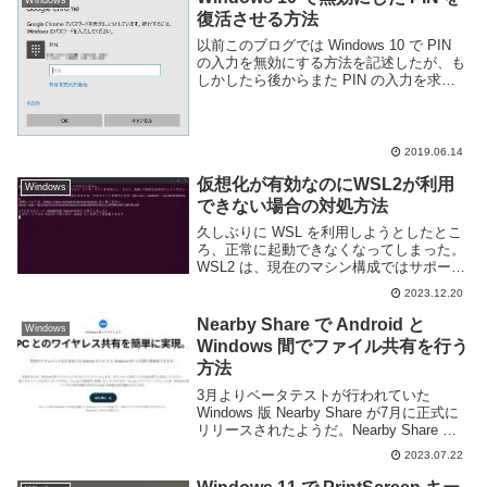
Windows
復活させる方法
以前このブログでは Windows 10 で PIN
の入力を無効にする方法を記述したが、も
しかしたら後からまた PIN の入力を求め
るように変更したい場合もあるかもしれな
い。この記事では Windows 10 で一度無効
にした PIN の...
2019.06.14
仮想化が有効なのにWSL2が利用
Windows
できない場合の対処方法
久しぶりに WSL を利用しようとしたとこ
ろ、正常に起動できなくなってしまった。
WSL2 は、現在のマシン構成ではサポート
されていません。"仮想マシンプラットフ
2023.12.20
ォーム" オプション コンポーネントを有効
にし、さらに、BIOS で仮想化を有効...
Nearby Share で Android と
Windows
Windows 間でファイル共有を行う
方法
3月よりベータテストが行われていた
Windows 版 Nearby Share が7月に正式に
リリースされたようだ。Nearby Share は
Android 版 AirDrop とも呼ばれるファイル
2023.07.22
共有機能で、Android 同士であ...