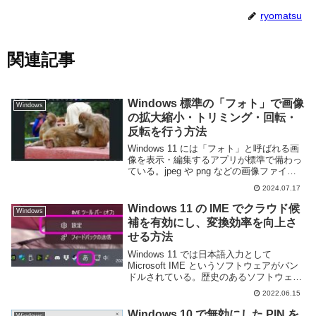
ryomatsu
関連記事
Windows 標準の「フォト」で画像
Windows
の拡大縮小・トリミング・回転・
反転を行う方法
Windows 11 には「フォト」と呼ばれる画
像を表示・編集するアプリが標準で備わっ
ている。jpeg や png などの画像ファイル
のデフォルトアプリとして登録されてお
2024.07.17
り、画像の閲覧アプリとして有名だが、簡
易的ながら編集機能も搭載されてい...
Windows 11 の IME でクラウド候
Windows
補を有効にし、変換効率を向上さ
せる方法
Windows 11 では日本語入力として
Microsoft IME というソフトウェアがバン
ドルされている。歴史のあるソフトウェア
で使い勝手も悪くなく、普通に日本語を入
2022.06.15
力する分には何も問題なく利用できる。し
かし、このような日本語入力は新...
Windows 10 で無効にした PIN を