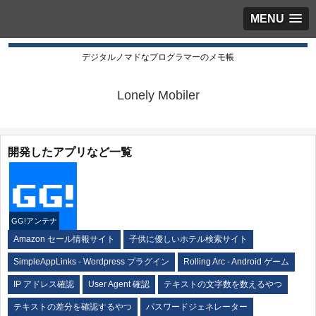
MENU
デジタルノマドなプログラマーのメモ帳
Lonely Mobiler
開発したアプリなど一覧
GG!アンテナ
Amazon セール情報サイト
子供に優しいホテル検索サイト
SimpleAppLinks - Wordpress プラグイン
Rolling Arc - Android ゲーム
IP アドレス確認
User Agent 確認
テキストの文字数を数えるやつ
テキストの差分を確認するやつ
パスワードジェネレーター