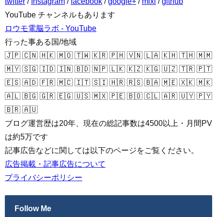
twitter
/
Instagram
/
facebook
/
google+
/
mixi
/
github
YouTube チャンネルもあります
ロウモ電脳ラボ - YouTube
行った事ある国/地域
🇯🇵 🇨🇳 🇭🇰 🇲🇴 🇹🇼 🇰🇷 🇵🇭 🇻🇳 🇱🇦 🇰🇭 🇹🇭 🇲🇲
🇲🇾 🇸🇬 🇮🇩 🇮🇳 🇧🇩 🇳🇵 🇱🇰 🇰🇿 🇰🇬 🇺🇿 🇹🇷 🇵🇹
🇪🇸 🇦🇩 🇫🇷 🇲🇨 🇮🇹 🇸🇮 🇭🇷 🇷🇸 🇧🇦 🇲🇪 🇽🇰 🇲🇰
🇦🇱 🇧🇬 🇬🇷 🇪🇬 🇺🇸 🇲🇽 🇵🇪 🇧🇴 🇨🇱 🇦🇷 🇺🇾 🇵🇾
🇧🇷 🇦🇺
ブログ運営歴は20年、現在の総記事数は4500以上・月間PV
は約5万です
記事広告などに関しては以下のページをご覧ください。
広告掲載・記事広告について
プライバシーポリシー
Follow Me