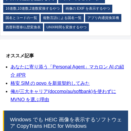
16進数,10進数,2進数変換するやつ
画像の EXIF を表示するやつ
国名とコードの一覧
複数言語による国名一覧
アプリ内通貨換算機
西暦和暦泰仏歴変換表
UNIX時間を変換するやつ
オススメ記事
あなたに寄り添う「Personal Agent」マカロン AI の紹
介 #PR
格安 SIM の povo を新規契約してみた
俺が三大キャリア(docomo/au/softbank)を使わずに
MVNO を選ぶ理由
Windows でも HEIC 画像を表示するソフトウェ
ア CopyTrans HEIC for Windows