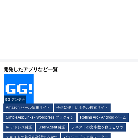
開発したアプリなど一覧
GG!アンテナ
Amazon セール情報サイト
子供に優しいホテル検索サイト
SimpleAppLinks - Wordpress プラグイン
Rolling Arc - Android ゲーム
IP アドレス確認
User Agent 確認
テキストの文字数を数えるやつ
テキストの差分を確認するやつ
パスワードジェネレーター