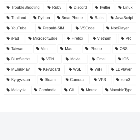
TroubleShooting
Ruby
Discord
Twitter
Linux
Thailand
Python
SmartPhone
Rails
JavaScript
YouTube
Prepaid-SIM
VSCode
NoxPlayer
iPad
MicrosoftEdge
Firefox
Vietnam
PR
Taiwan
Vim
Mac
iPhone
OBS
BlueStacks
VPN
Movie
Gmail
iOS
MEmuPlay
KeyBoard
WSL
WiFi
LDPlayer
Kyrgyzstan
Steam
Camera
VPS
zero3
Malaysia
Cambodia
Git
Mouse
MovableType