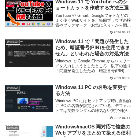
と思う。Windows Te...
Windows 11 で YouTube へのシ
Windows
ョートカットを作成する方法三選
YouTube や Gmail、Googleフォトなどの
よく使うWebサイトを、毎回ブラウザの検
索やブックマーク（お気に入り）から開く
のって、地味に面倒だと感じたことはあり
2026.06.22
ませんか？ よく利用するサイトは、PCの
デスクトップやタスクバーに専...
Windows 11 で「問題が発生した
Windows
ため、暗証番号(PIN)を使用できま
せん」といわれた場合の対処方法
Windows で Google Chrome からパスワー
ドを入力しようとしたところ、以下の通り
「問題が発生したため、暗証番号(PIN)を
使用できません(コード: 0x80280013)。デ
2023.08.30
バイスを再起動して問題が解決したかどう
かを確認し...
Windows 11 PC の名称を変更す
Windows
る方法
Windows PC にはセットアップ時に自動的
に PC の名前が設定されている。デフォル
トでは英数ランダムの味気ない文字列が設
定されているため、覚えにくくわかりにく
2022.04.11
いだけでなく、何より味気ない。このペー
ジでは Windows 11 で P...
Windows/macOS 両対応で複数の
Software
Web アプリをまとめて扱える便利