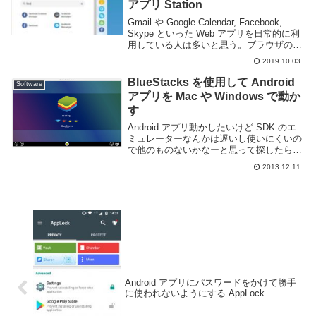
アプリ Station
Gmail や Google Calendar, Facebook,
Skype といった Web アプリを日常的に利
用している人は多いと思う。ブラウザのみ
で利用でき仕事やプライベートなど様々な
2019.10.03
場面で役に立つアプリだが、Web ブラウ
ザのタ...
BlueStacks を使用して Android
Software
アプリを Mac や Windows で動か
す
Android アプリ動かしたいけど SDK のエ
ミュレーターなんかは遅いし使いにくいの
で他のものないかなーと思って探したらや
っぱりあったのでメモ。BlueStacks とい
2013.12.11
う Android アプリを Mac や Windows 上で
動か...
Android アプリにパスワードをかけて勝手
に使われないようにする AppLock