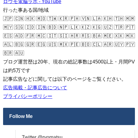
ロウモ電脳ラボ - YouTube
行った事ある国/地域
🇯🇵 🇨🇳 🇭🇰 🇲🇴 🇹🇼 🇰🇷 🇵🇭 🇻🇳 🇱🇦 🇰🇭 🇹🇭 🇲🇲
🇲🇾 🇸🇬 🇮🇩 🇮🇳 🇧🇩 🇳🇵 🇱🇰 🇰🇿 🇰🇬 🇺🇿 🇹🇷 🇵🇹
🇪🇸 🇦🇩 🇫🇷 🇲🇨 🇮🇹 🇸🇮 🇭🇷 🇷🇸 🇧🇦 🇲🇪 🇽🇰 🇲🇰
🇦🇱 🇧🇬 🇬🇷 🇪🇬 🇺🇸 🇲🇽 🇵🇪 🇧🇴 🇨🇱 🇦🇷 🇺🇾 🇵🇾
🇧🇷 🇦🇺
ブログ運営歴は20年、現在の総記事数は4500以上・月間PV
は約5万です
記事広告などに関しては以下のページをご覧ください。
広告掲載・記事広告について
プライバシーポリシー
Follow Me
Twitter @ryomatsu