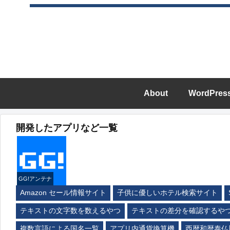
About
WordPres
開発したアプリなど一覧
GG!アンテナ
Amazon セール情報サイト
子供に優しいホテル検索サイト
テキストの文字数を数えるやつ
テキストの差分を確認するや
複数言語による国名一覧
アプリ内通貨換算機
西暦和暦泰仏