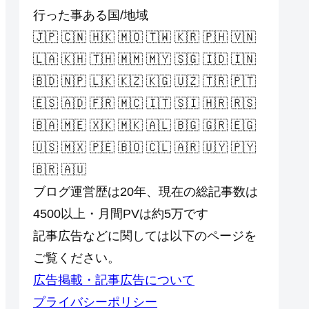
行った事ある国/地域
🇯🇵 🇨🇳 🇭🇰 🇲🇴 🇹🇼 🇰🇷 🇵🇭 🇻🇳
🇱🇦 🇰🇭 🇹🇭 🇲🇲 🇲🇾 🇸🇬 🇮🇩 🇮🇳
🇧🇩 🇳🇵 🇱🇰 🇰🇿 🇰🇬 🇺🇿 🇹🇷 🇵🇹
🇪🇸 🇦🇩 🇫🇷 🇲🇨 🇮🇹 🇸🇮 🇭🇷 🇷🇸
🇧🇦 🇲🇪 🇽🇰 🇲🇰 🇦🇱 🇧🇬 🇬🇷 🇪🇬
🇺🇸 🇲🇽 🇵🇪 🇧🇴 🇨🇱 🇦🇷 🇺🇾 🇵🇾
🇧🇷 🇦🇺
ブログ運営歴は20年、現在の総記事数は
4500以上・月間PVは約5万です
記事広告などに関しては以下のページを
ご覧ください。
広告掲載・記事広告について
プライバシーポリシー