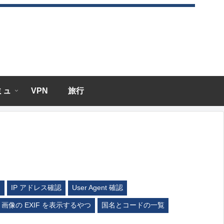
エミュ
VPN
旅行
ム
IP アドレス確認
User Agent 確認
画像の EXIF を表示するやつ
国名とコードの一覧