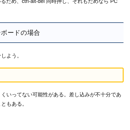
、ctrl-alt-del 同時押し、それもだめなら PC
。
ーボードの場合
介しよう。
まくいってない可能性がある。差し込みが不十分であ
こともある。