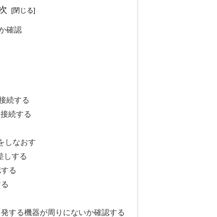
次
いか確認
る
に接続する
に接続する
ングをしなおす
差しする
認する
する
る
を発する機器が周りにないか確認する