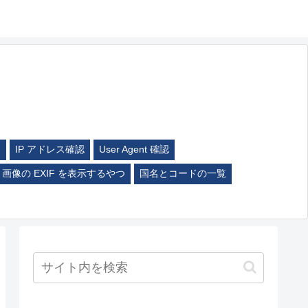
ム
IP アドレス確認
User Agent 確認
画像の EXIF を表示するやつ
国名とコードの一覧