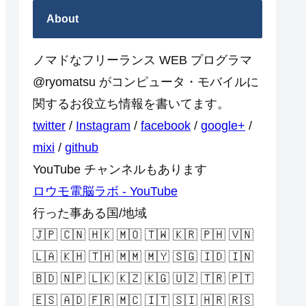
About
ノマドなフリーランス WEB プログラマ
@ryomatsu がコンピュータ・モバイルに
関するお役立ち情報を書いてます。
twitter
/
Instagram
/
facebook
/
google+
/
mixi
/
github
YouTube チャンネルもあります
ロウモ電脳ラボ - YouTube
行った事ある国/地域
🇯🇵 🇨🇳 🇭🇰 🇲🇴 🇹🇼 🇰🇷 🇵🇭 🇻🇳
🇱🇦 🇰🇭 🇹🇭 🇲🇲 🇲🇾 🇸🇬 🇮🇩 🇮🇳
🇧🇩 🇳🇵 🇱🇰 🇰🇿 🇰🇬 🇺🇿 🇹🇷 🇵🇹
🇪🇸 🇦🇩 🇫🇷 🇲🇨 🇮🇹 🇸🇮 🇭🇷 🇷🇸