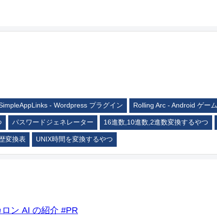
SimpleAppLinks - Wordpress プラグイン
Rolling Arc - Android ゲー
つ
パスワードジェネレーター
16進数,10進数,2進数変換するやつ
歴変換表
UNIX時間を変換するやつ
ロン AI の紹介 #PR