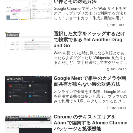
い件とその対処方法
Google Chrome で開いた Web サイトをデ
スクトップアプリのように利用する方法と
して「ショートカット作成」機能を用いる
方法がある。「ショートカットを作成」ダ
2018.10.18
イアログにある「ウインドウとして開く」
オプションを有効にすると Win...
選択した文字をドラッグするだけ
Software
で検索できる Yet Another Drag
and Go
Web を見ている時に気になる単語とかあ
ったらまずググったり Wikipedia 見たりす
るんだけど、文字列選択して右クリックし
て検索を選ぶってのが結構面倒臭い。それ
2014.09.10
にデフォルトの検索エンジンしか利用でき
ないので検索対象の Web サービス...
Google Meet で相手のカメラや画
WebService
面共有が映らない時の対処方法
オンラインで会議をする際、Google Meet
を利用する機会は多いと思う。ブラウザの
みで利用でき URL をクリックするだけで
会議に参加できる手軽さが魅力のビデオ通
2023.08.01
話アプリだ。音声・ビデオだけでなく画面
共有もできる優れものだ。しかし、状...
Chrome のテキストエリアを
Software
Atom で編集する Atomic Chrome
パッケージと拡張機能