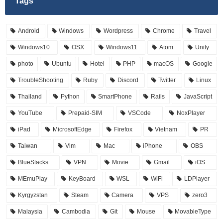
Tags
Android
Windows
Wordpress
Chrome
Travel
Windows10
OSX
Windows11
Atom
Unity
photo
Ubuntu
Hotel
PHP
macOS
Google
TroubleShooting
Ruby
Discord
Twitter
Linux
Thailand
Python
SmartPhone
Rails
JavaScript
YouTube
Prepaid-SIM
VSCode
NoxPlayer
iPad
MicrosoftEdge
Firefox
Vietnam
PR
Taiwan
Vim
Mac
iPhone
OBS
BlueStacks
VPN
Movie
Gmail
iOS
MEmuPlay
KeyBoard
WSL
WiFi
LDPlayer
Kyrgyzstan
Steam
Camera
VPS
zero3
Malaysia
Cambodia
Git
Mouse
MovableType