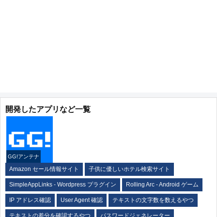
開発したアプリなど一覧
GG!アンテナ
Amazon セール情報サイト
子供に優しいホテル検索サイト
SimpleAppLinks - Wordpress プラグイン
Rolling Arc - Android ゲーム
IP アドレス確認
User Agent 確認
テキストの文字数を数えるやつ
テキストの差分を確認するやつ
パスワードジェネレーター