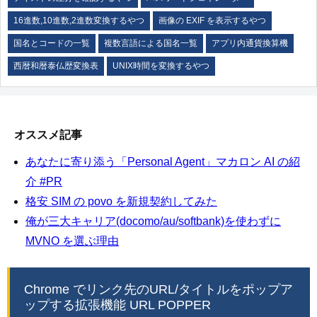
16進数,10進数,2進数変換するやつ
画像の EXIF を表示するやつ
国名とコードの一覧
複数言語による国名一覧
アプリ内通貨換算機
西暦和暦泰仏歴変換表
UNIX時間を変換するやつ
オススメ記事
あなたに寄り添う「Personal Agent」マカロン AI の紹
介 #PR
格安 SIM の povo を新規契約してみた
俺が三大キャリア(docomo/au/softbank)を使わずに
MVNO を選ぶ理由
Chrome でリンク先のURL/タイトルをポップア
ップする拡張機能 URL POPPER