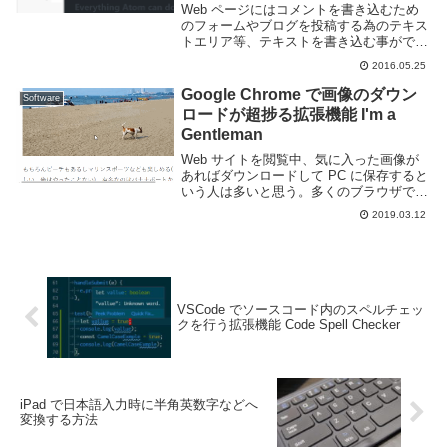
Web ページにはコメントを書き込むため
のフォームやブログを投稿する為のテキス
トエリア等、テキストを書き込む事ができ
る場所は多いです。しかし、ブラウザ標準
2016.05.25
のテキストエリア等は機能が貧弱で長文を
書くのには向いていません。自分もこのブ
Google Chrome で画像のダウン
Software
ログの記事...
ロードが超捗る拡張機能 I'm a
Gentleman
Web サイトを閲覧中、気に入った画像が
あればダウンロードして PC に保存すると
いう人は多いと思う。多くのブラウザでは
画像を右クリックすると画像を保存するメ
2019.03.12
ニューが現れるため、手軽にダウンロード
する事が可能だ。しかし、頻繁に画像をダ
ウンロ...
VSCode でソースコード内のスペルチェッ
クを行う拡張機能 Code Spell Checker
iPad で日本語入力時に半角英数字などへ
変換する方法