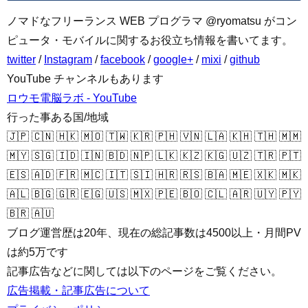
ノマドなフリーランス WEB プログラマ @ryomatsu がコン
ピュータ・モバイルに関するお役立ち情報を書いてます。
twitter
/
Instagram
/
facebook
/
google+
/
mixi
/
github
YouTube チャンネルもあります
ロウモ電脳ラボ - YouTube
行った事ある国/地域
🇯🇵 🇨🇳 🇭🇰 🇲🇴 🇹🇼 🇰🇷 🇵🇭 🇻🇳 🇱🇦 🇰🇭 🇹🇭 🇲🇲
🇲🇾 🇸🇬 🇮🇩 🇮🇳 🇧🇩 🇳🇵 🇱🇰 🇰🇿 🇰🇬 🇺🇿 🇹🇷 🇵🇹
🇪🇸 🇦🇩 🇫🇷 🇲🇨 🇮🇹 🇸🇮 🇭🇷 🇷🇸 🇧🇦 🇲🇪 🇽🇰 🇲🇰
🇦🇱 🇧🇬 🇬🇷 🇪🇬 🇺🇸 🇲🇽 🇵🇪 🇧🇴 🇨🇱 🇦🇷 🇺🇾 🇵🇾
🇧🇷 🇦🇺
ブログ運営歴は20年、現在の総記事数は4500以上・月間PV
は約5万です
記事広告などに関しては以下のページをご覧ください。
広告掲載・記事広告について