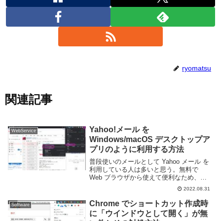
ryomatsu
関連記事
Yahoo!メール を
WebService
Windows/macOS デスクトップア
プリのように利用する方法
普段使いのメールとして Yahoo メール を
利用している人は多いと思う。無料で
Web ブラウザから使えて便利なため、特
に日本には利用者が多い。基本的に Web
2022.08.31
ブラウザで動く事を前提としている Yahoo
メール だが、Web の使い勝...
Chrome でショートカット作成時
Software
に「ウインドウとして開く」が無