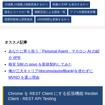
16進数,10進数,2進数変換するやつ
画像の EXIF を表示するやつ
国名とコードの一覧
複数言語による国名一覧
アプリ内通貨換算機
西暦和暦泰仏歴変換表
UNIX時間を変換するやつ
オススメ記事
あなたに寄り添う「Personal Agent」マカロン AI の紹
介 #PR
格安 SIM の povo を新規契約してみた
俺が三大キャリア(docomo/au/softbank)を使わずに
MVNO を選ぶ理由
Chrome を REST Client にする拡張機能 Restlet
Client - REST API Testing