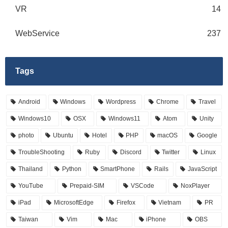
VR
14
WebService
237
Tags
Android
Windows
Wordpress
Chrome
Travel
Windows10
OSX
Windows11
Atom
Unity
photo
Ubuntu
Hotel
PHP
macOS
Google
TroubleShooting
Ruby
Discord
Twitter
Linux
Thailand
Python
SmartPhone
Rails
JavaScript
YouTube
Prepaid-SIM
VSCode
NoxPlayer
iPad
MicrosoftEdge
Firefox
Vietnam
PR
Taiwan
Vim
Mac
iPhone
OBS