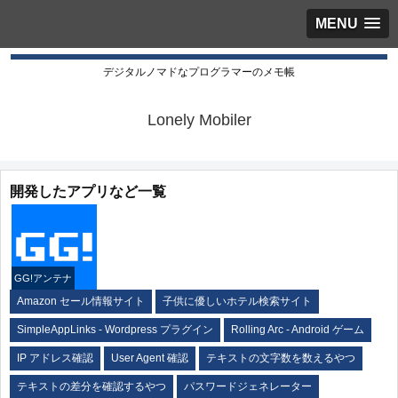
MENU
デジタルノマドなプログラマーのメモ帳
Lonely Mobiler
開発したアプリなど一覧
GG!アンテナ
Amazon セール情報サイト
子供に優しいホテル検索サイト
SimpleAppLinks - Wordpress プラグイン
Rolling Arc - Android ゲーム
IP アドレス確認
User Agent 確認
テキストの文字数を数えるやつ
テキストの差分を確認するやつ
パスワードジェネレーター