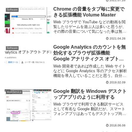
2021.07.26
囲選択、 Alt+PrtSc でアクティブウインド
ウのみ...
Chrome の音量をタブ毎に変更で
Software
きる拡張機能 Volume Master
Web ブラウザで YouTube などの動画を閲
覧したりゲームを遊ぶ人は多いと思うが、
その際の音量について気になった事は無い
だろうか。一般的に YouTube などの動画
2021.04.26
サイトでは個別に音量を調節する事はでき
るが、変更できない Web サ...
Google Analytics のカウントを無
Software
効化するブラウザ拡張機能
Google アナリティクス オプトア
ウト
Web 開発者であれば作成した Web サイト
などに Google Analytics 等のアクセス解析
機能を導入していることだと思う。自分の
Web サイトもほぼ全てで Google Analytics
2019.02.09
を利用している。しかし、自分がアク...
Google 翻訳を Windows デスクト
WebService
ップアプリのように利用する
Web ブラウザで利用できる翻訳サービス
として有名な Google 翻訳だが、スマート
フォンアプリはあってもデスクトップ向け
にはリリースしていない。非公式のソフト
ウェアはいくつかあるが Web 版をそのま
2018.06.06
ま使っていたり広告が表示されるなどあ...