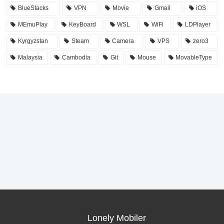
BlueStacks
VPN
Movie
Gmail
iOS
MEmuPlay
KeyBoard
WSL
WiFi
LDPlayer
Kyrgyzstan
Steam
Camera
VPS
zero3
Malaysia
Cambodia
Git
Mouse
MovableType
Lonely Mobiler