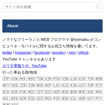
About
ノマドなフリーランス WEB プログラマ @ryomatsu がコン
ピュータ・モバイルに関するお役立ち情報を書いてます。
twitter
/
Instagram
/
facebook
/
google+
/
mixi
/
github
YouTube チャンネルもあります
ロウモ電脳ラボ - YouTube
行った事ある国/地域
🇯🇵 🇨🇳 🇭🇰 🇲🇴 🇹🇼 🇰🇷 🇵🇭 🇻🇳 🇱🇦 🇰🇭 🇹🇭 🇲🇲
🇲🇾 🇸🇬 🇮🇩 🇮🇳 🇧🇩 🇳🇵 🇱🇰 🇰🇿 🇰🇬 🇺🇿 🇹🇷 🇵🇹
🇪🇸 🇦🇩 🇫🇷 🇲🇨 🇮🇹 🇸🇮 🇭🇷 🇷🇸 🇧🇦 🇲🇪 🇽🇰 🇲🇰
🇦🇱 🇧🇬 🇬🇷 🇪🇬 🇺🇸 🇲🇽 🇵🇪 🇧🇴 🇨🇱 🇦🇷 🇺🇾 🇵🇾