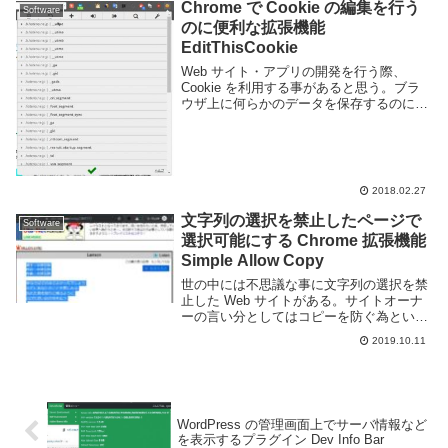
Chrome で Cookie の編集を行う
Software
のに便利な拡張機能
EditThisCookie
Web サイト・アプリの開発を行う際、
Cookie を利用する事があると思う。ブラ
ウザ上に何らかのデータを保存するのに便
利な機能だが、開発中はその値を確認した
り別の値を入れて動作を確かめたりなどす
る事があると思う。Google Chrome...
2018.02.27
文字列の選択を禁止したページで
Software
選択可能にする Chrome 拡張機能
Simple Allow Copy
世の中には不思議な事に文字列の選択を禁
止した Web サイトがある。サイトオーナ
ーの言い分としてはコピーを防ぐ為という
理由が多いが、そのような事をしてもコピ
2019.10.11
ーを防ぐ事はできず利用者が不便になるだ
けの愚かな制限だ。俺のように Web サイ
ト上...
WordPress の管理画面上でサーバ情報など
を表示するプラグイン Dev Info Bar