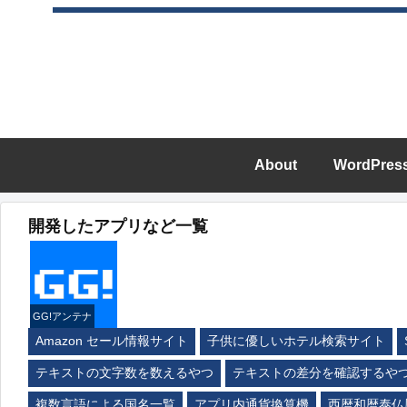
About
WordPres
開発したアプリなど一覧
GG!アンテナ
Amazon セール情報サイト
子供に優しいホテル検索サイト
テキストの文字数を数えるやつ
テキストの差分を確認するや
複数言語による国名一覧
アプリ内通貨換算機
西暦和暦泰仏