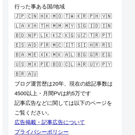
行った事ある国/地域
🇯🇵 🇨🇳 🇭🇰 🇲🇴 🇹🇼 🇰🇷 🇵🇭 🇻🇳
🇱🇦 🇰🇭 🇹🇭 🇲🇲 🇲🇾 🇸🇬 🇮🇩 🇮🇳
🇧🇩 🇳🇵 🇱🇰 🇰🇿 🇰🇬 🇺🇿 🇹🇷 🇵🇹
🇪🇸 🇦🇩 🇫🇷 🇲🇨 🇮🇹 🇸🇮 🇭🇷 🇷🇸
🇧🇦 🇲🇪 🇽🇰 🇲🇰 🇦🇱 🇧🇬 🇬🇷 🇪🇬
🇺🇸 🇲🇽 🇵🇪 🇧🇴 🇨🇱 🇦🇷 🇺🇾 🇵🇾
🇧🇷 🇦🇺
ブログ運営歴は20年、現在の総記事数は
4500以上・月間PVは約5万です
記事広告などに関しては以下のページを
ご覧ください。
広告掲載・記事広告について
プライバシーポリシー