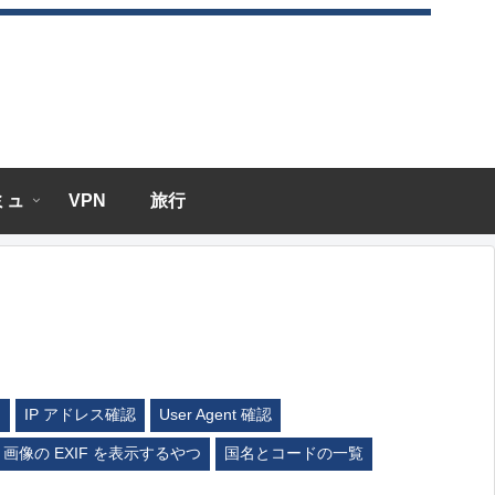
エミュ
VPN
旅行
ム
IP アドレス確認
User Agent 確認
画像の EXIF を表示するやつ
国名とコードの一覧