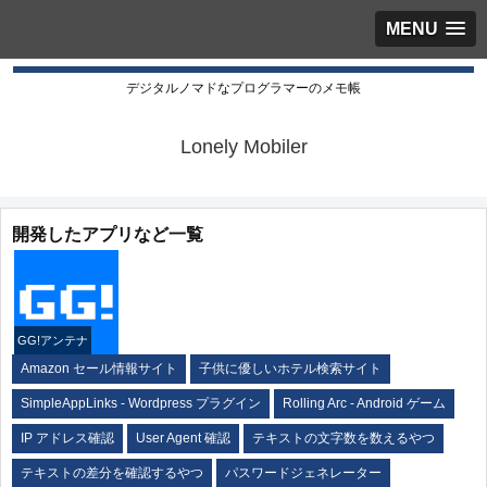
MENU
デジタルノマドなプログラマーのメモ帳
Lonely Mobiler
開発したアプリなど一覧
GG!アンテナ
Amazon セール情報サイト
子供に優しいホテル検索サイト
SimpleAppLinks - Wordpress プラグイン
Rolling Arc - Android ゲーム
IP アドレス確認
User Agent 確認
テキストの文字数を数えるやつ
テキストの差分を確認するやつ
パスワードジェネレーター