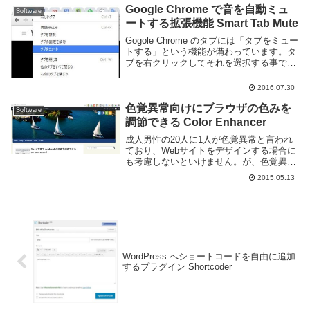
Home エディションを使っ...
Google Chrome で音を自動ミュ
Software
ートする拡張機能 Smart Tab Mute
Gogole Chrome のタブには「タブをミュー
トする」という機能が備わっています。タ
ブを右クリックしてそれを選択する事でそ
のタブから音が流れなくなります。しか
し、これを一々手動で切り替えるのは結構
2016.07.30
面倒くさいですね。Smart Tab ...
色覚異常向けにブラウザの色みを
Software
調節できる Color Enhancer
成人男性の20人に1人が色覚異常と言われ
ており、Webサイトをデザインする場合に
も考慮しないといけません。が、色覚異常
を考慮されずに作成されている Web サイ
2015.05.13
トも多いです。自分はそうでないのでわか
らないのですが、見にくいサイトもたまに
ある...
WordPress へショートコードを自由に追加
するプラグイン Shortcoder