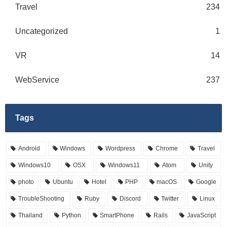
Travel
234
Uncategorized
1
VR
14
WebService
237
Tags
Android
Windows
Wordpress
Chrome
Travel
Windows10
OSX
Windows11
Atom
Unity
photo
Ubuntu
Hotel
PHP
macOS
Google
TroubleShooting
Ruby
Discord
Twitter
Linux
Thailand
Python
SmartPhone
Rails
JavaScript