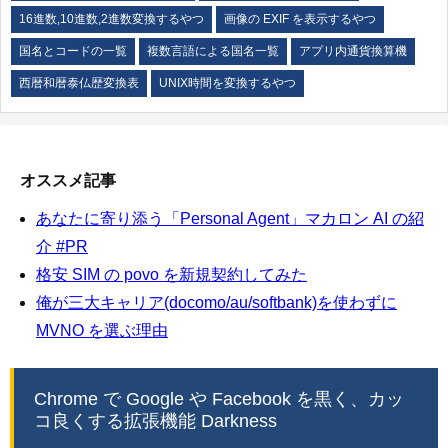
16進数,10進数,2進数変換するやつ
画像の EXIF を表示するやつ
国名とコードの一覧
複数言語による国名一覧
アプリ内通貨換算機
西暦和暦泰仏歴変換表
UNIX時間を変換するやつ
オススメ記事
あなたに寄り添う「Personal Agent」マカロン AI の紹
介 #PR
格安 SIM の povo を新規契約してみた
俺が三大キャリア(docomo/au/softbank)を使わずに
MVNO を選ぶ理由
Chrome で Google や Facebook を黒く、カッ
コ良くする拡張機能 Darkness