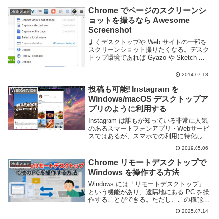
るにはタブを整理するための拡張機能を利
Chrome でページのスクリーンシ
Software
用する事が一...
ョットを撮るなら Awesome
Screenshot
よくデスクトップや Web サイトの一部を
スクリーンショット撮りたくなる。デスク
トップ環境であれば Gyazo や Sketch な
どを利用しているが、ブラウザ内の事はブ
ラウザでやったほうが良い。Google
2014.07.18
Chrome でスクリーンショ...
投稿も可能! Instagram を
WebService
Windows/macOS デスクトップア
プリのように利用する
Instagram は誰もが知っている非常に人気
のあるスマートフォンアプリ・Webサービ
スではあるが、スマホでの利用に特化して
おり PC 版の公式アプリは無く Web ブラ
2019.05.06
ウザでは閲覧専用と、 PC から利用するに
はやや面倒なところがある。...
Chrome リモートデスクトップで
Software
Windows を操作する方法
Windows には「リモートデスクトップ」
という機能があり、遠隔地にある PC を操
作することができる。ただし、この機能を
使うには、操作対象の Windows が Pro バ
2025.07.14
ージョンである必要がある。そのため、