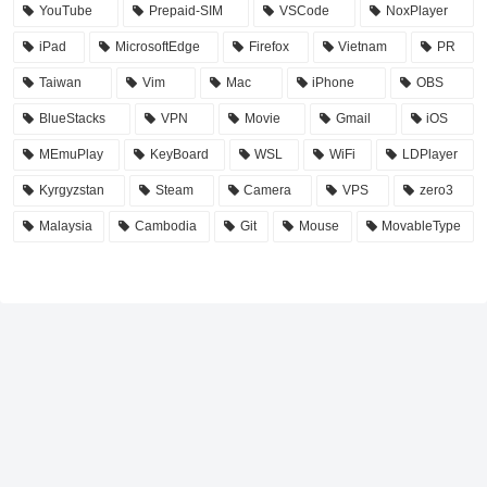
YouTube
Prepaid-SIM
VSCode
NoxPlayer
iPad
MicrosoftEdge
Firefox
Vietnam
PR
Taiwan
Vim
Mac
iPhone
OBS
BlueStacks
VPN
Movie
Gmail
iOS
MEmuPlay
KeyBoard
WSL
WiFi
LDPlayer
Kyrgyzstan
Steam
Camera
VPS
zero3
Malaysia
Cambodia
Git
Mouse
MovableType