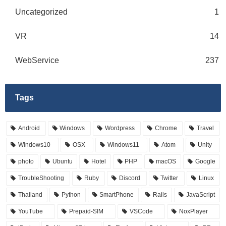
Uncategorized
1
VR
14
WebService
237
Tags
Android
Windows
Wordpress
Chrome
Travel
Windows10
OSX
Windows11
Atom
Unity
photo
Ubuntu
Hotel
PHP
macOS
Google
TroubleShooting
Ruby
Discord
Twitter
Linux
Thailand
Python
SmartPhone
Rails
JavaScript
YouTube
Prepaid-SIM
VSCode
NoxPlayer