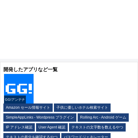
開発したアプリなど一覧
GG!アンテナ
Amazon セール情報サイト
子供に優しいホテル検索サイト
SimpleAppLinks - Wordpress プラグイン
Rolling Arc - Android ゲーム
IP アドレス確認
User Agent 確認
テキストの文字数を数えるやつ
テキストの差分を確認するやつ
パスワードジェネレーター