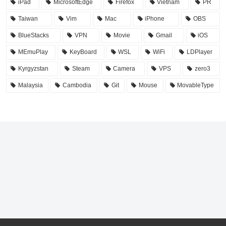
iPad
MicrosoftEdge
Firefox
Vietnam
PR
Taiwan
Vim
Mac
iPhone
OBS
BlueStacks
VPN
Movie
Gmail
iOS
MEmuPlay
KeyBoard
WSL
WiFi
LDPlayer
Kyrgyzstan
Steam
Camera
VPS
zero3
Malaysia
Cambodia
Git
Mouse
MovableType