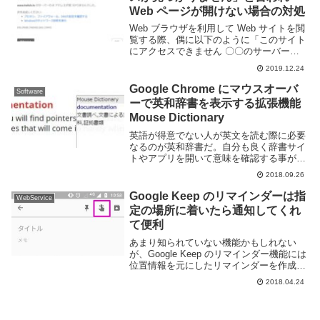
Web ページが開けない場合の対処
Web ブラウザを利用して Web サイトを閲
覧する際、偶に以下のように「このサイト
にアクセスできません 〇〇のサーバーの
IP アドレスが見つかりませんでした」と
2019.12.24
言われてアクセスできない事がある。画面
下には英語のエラーメッセージも表示さ
Google Chrome にマウスオーバ
Software
る...
ーで英和辞書を表示する拡張機能
Mouse Dictionary
英語が得意でない人が英文を読む際に必要
なるのが英和辞書だ。自分も良く辞書サイ
トやアプリを開いて意味を確認する事があ
る。macOS であれば OS 自体に辞書機能
2018.09.26
が内蔵されているため比較的簡単に意味を
確認できるが Windows ではそうもい...
Google Keep のリマインダーは指
WebService
定の場所に着いたら通知してくれ
て便利
あまり知られていない機能かもしれない
が、Google Keep のリマインダー機能には
位置情報を元にしたリマインダーを作成す
る事ができる。例えば、「外出時にスーパ
2018.04.24
ーに寄った際に買い物リストを通知する」
とか「気になる店があるから近くを通りか
か...