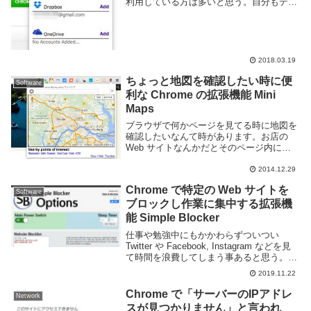
利用している方は多いと思う。自分もデー
タの殆どは Dropbox へ保存しているが大
変便利だ。もし Web 上の画像をクラウド
ストレージ上に保存...
2018.03.19
ちょっと地図を確認したい時に便
Software
利な Chrome の拡張機能 Mini
Maps
ブラウザで何かページを見てる時に地図を
確認したいなんて時があります。お店の
Web サイトなんかだとそのページ内に地
図を埋め込んでたりしますがわかりにくい
地図を載せていたりそもそも地図が無かっ
2014.12.29
たりとか、お店以外でも位置関係を把握し
Chrome で特定の Web サイトを
たいなんて...
Software
ブロックし作業に集中する拡張機
能 Simple Blocker
仕事や勉強中にもかかわらずついつい
Twitter や Facebook, Instagram などを見
て時間を浪費してしまう事あると思う。し
かし Web ブラウザは調べものを行う際に
2019.11.22
も必要な物なため、誘惑を完全に断ち切る
のが難しい。Web...
Chrome で「サーバーのIPアドレ
Network
スが見つかりません」と言われ