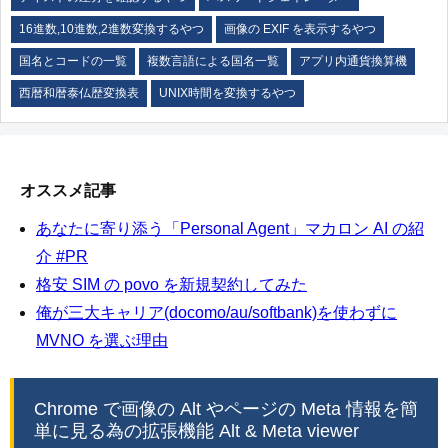
16進数,10進数,2進数変換するやつ
画像の EXIF を表示するやつ
国名とコードの一覧
複数言語による国名一覧
アプリ内通貨換算機
西暦和暦泰仏歴変換表
UNIX時間を変換するやつ
オススメ記事
あなたに寄り添う「Personal Agent」マカロン AI の紹
介 #PR
格安 SIM の povo を新規契約してみた
俺が三大キャリア(docomo/au/softbank)を使わずに
MVNO を選ぶ理由
Chrome で画像の Alt やページの Meta 情報を簡
単に見る為の拡張機能 Alt & Meta viewer