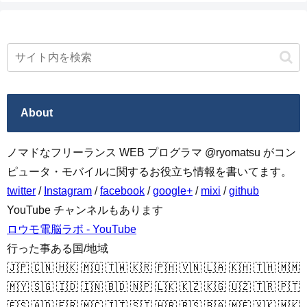
About
ノマドなフリーランス WEB プログラマ @ryomatsu がコン
ピュータ・モバイルに関するお役立ち情報を書いてます。
twitter
/
Instagram
/
facebook
/
google+
/
mixi
/
github
YouTube チャンネルもあります
ロウモ電脳ラボ - YouTube
行った事ある国/地域
🇯🇵 🇨🇳 🇭🇰 🇲🇴 🇹🇼 🇰🇷 🇵🇭 🇻🇳 🇱🇦 🇰🇭 🇹🇭 🇲🇲
🇲🇾 🇸🇬 🇮🇩 🇮🇳 🇧🇩 🇳🇵 🇱🇰 🇰🇿 🇰🇬 🇺🇿 🇹🇷 🇵🇹
🇪🇸 🇦🇩 🇫🇷 🇲🇨 🇮🇹 🇸🇮 🇭🇷 🇷🇸 🇧🇦 🇲🇪 🇽🇰 🇲🇰