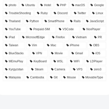
photo
Ubuntu
Hotel
PHP
macOS
Google
TroubleShooting
Ruby
Discord
Twitter
Linux
Thailand
Python
SmartPhone
Rails
JavaScript
YouTube
Prepaid-SIM
VSCode
NoxPlayer
iPad
MicrosoftEdge
Firefox
Vietnam
PR
Taiwan
Vim
Mac
iPhone
OBS
BlueStacks
VPN
Movie
Gmail
iOS
MEmuPlay
KeyBoard
WSL
WiFi
LDPlayer
Kyrgyzstan
Steam
Camera
VPS
zero3
Malaysia
Cambodia
Git
Mouse
MovableType