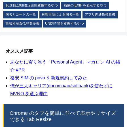
16進数,10進数,2進数変換するやつ
画像の EXIF を表示するやつ
国名とコードの一覧
複数言語による国名一覧
アプリ内通貨換算機
西暦和暦泰仏歴変換表
UNIX時間を変換するやつ
オススメ記事
あなたに寄り添う「Personal Agent」マカロン AI の紹
介 #PR
格安 SIM の povo を新規契約してみた
俺が三大キャリア(docomo/au/softbank)を使わずに
MVNO を選ぶ理由
Chrome のタブを簡単に並べて表示やリサイズ
できる Tab Resize