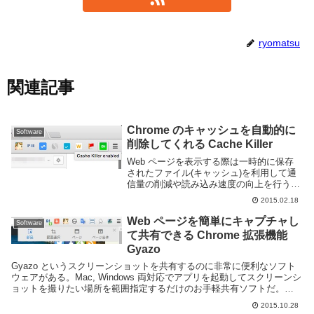
ryomatsu
関連記事
Chrome のキャッシュを自動的に
Software
削除してくれる Cache Killer
Web ページを表示する際は一時的に保存
されたファイル(キャッシュ)を利用して通
信量の削減や読み込み速度の向上を行う事
が多いです。しかしこのキャッシュのせい
2015.02.18
で Web ページを更新したのに古いままだ
ったり正常に表示されなかったりといった
Web ページを簡単にキャプチャし
Software
事も...
て共有できる Chrome 拡張機能
Gyazo
Gyazo というスクリーンショットを共有するのに非常に便利なソフト
ウェアがある。Mac, Windows 両対応でアプリを起動してスクリーンシ
ョットを撮りたい場所を範囲指定するだけのお手軽共有ソフトだ。デ
スクトップ版でも十分に便利ではある...
2015.10.28