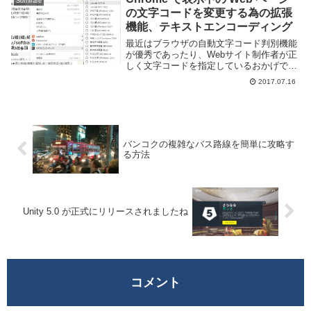
Software
の文字コードを変更する為の拡張
機能、テキストエンコーディング
最近はブラウザの自動文字コード判別機能
が優秀であったり、Webサイト制作者が正
しく文字コードを指定しているおかげで文
字化けに遭遇する頻度はかなり減ったので
2017.07.16
は無いでしょうか。とはいえまだまだ発生
する事もあります。日本のように複数の文
字コードが...
バンコクの複雑なバス路線を簡単に攻略す
る方法
Unity 5.0 が正式にリリースされましたね
コメント