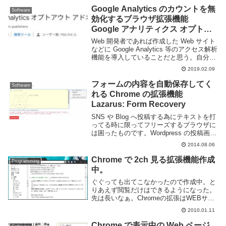
Google Analytics のカウントを無
Software
効化するブラウザ拡張機能
Google アナリティクス オプトア
ウト
Web 開発者であれば作成した Web サイト
などに Google Analytics 等のアクセス解析
機能を導入していることだと思う。自分の
Web サイトもほぼ全てで Google Analytics
2019.02.09
を利用している。しかし、自分がアク...
フォームの内容を自動保存してく
Software
れる Chrome の拡張機能
Lazarus: Form Recovery
SNS や Blog へ投稿する為にテキストを打
ってる時に限ってフリーズするブラウザに
は困ったものです。Wordpress の投稿画面
のように自動保存してくれれば良いがそう
2014.08.06
でない Web サイトも多い。フリーズなど
して書いたものが消えてしま...
Chrome で 2ch 見る拡張機能作成
Programming
中。
ぐぐっても出てこなかったので作成中。と
りあえず閲覧だけはできるようになった。
先は長いなぁ。Chromeの拡張はWEBサイ
トを作る様な感じで、HTML+JavaScriptで
2010.01.11
作れるのでらくちんです。クロスブラウザ
考える必要無いですし。どうせな...
Chrome で表示中の Web ページ