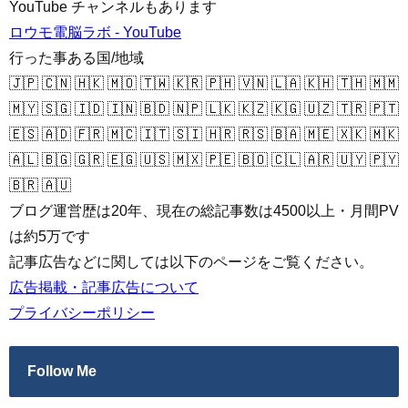
YouTube チャンネルもあります
ロウモ電脳ラボ - YouTube
行った事ある国/地域
🇯🇵 🇨🇳 🇭🇰 🇲🇴 🇹🇼 🇰🇷 🇵🇭 🇻🇳 🇱🇦 🇰🇭 🇹🇭 🇲🇲
🇲🇾 🇸🇬 🇮🇩 🇮🇳 🇧🇩 🇳🇵 🇱🇰 🇰🇿 🇰🇬 🇺🇿 🇹🇷 🇵🇹
🇪🇸 🇦🇩 🇫🇷 🇲🇨 🇮🇹 🇸🇮 🇭🇷 🇷🇸 🇧🇦 🇲🇪 🇽🇰 🇲🇰
🇦🇱 🇧🇬 🇬🇷 🇪🇬 🇺🇸 🇲🇽 🇵🇪 🇧🇴 🇨🇱 🇦🇷 🇺🇾 🇵🇾
🇧🇷 🇦🇺
ブログ運営歴は20年、現在の総記事数は4500以上・月間PV
は約5万です
記事広告などに関しては以下のページをご覧ください。
広告掲載・記事広告について
プライバシーポリシー
Follow Me