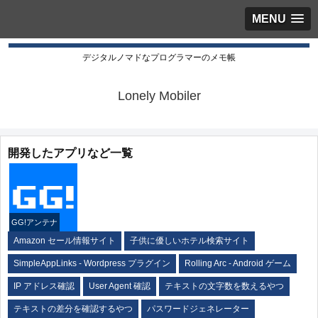
MENU
デジタルノマドなプログラマーのメモ帳
Lonely Mobiler
開発したアプリなど一覧
GG!アンテナ
Amazon セール情報サイト
子供に優しいホテル検索サイト
SimpleAppLinks - Wordpress プラグイン
Rolling Arc - Android ゲーム
IP アドレス確認
User Agent 確認
テキストの文字数を数えるやつ
テキストの差分を確認するやつ
パスワードジェネレーター