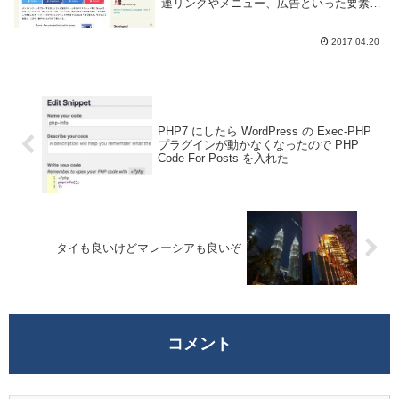
連リンクやメニュー、広告といった要素な
ども一緒に表示されてしまいます。リンク
やメニューは他の関連情報を表示する為便
2017.04.20
利な事もありますし、広告は Web サイト
を運...
PHP7 にしたら WordPress の Exec-PHP
プラグインが動かなくなったので PHP
Code For Posts を入れた
タイも良いけどマレーシアも良いぞ
コメント