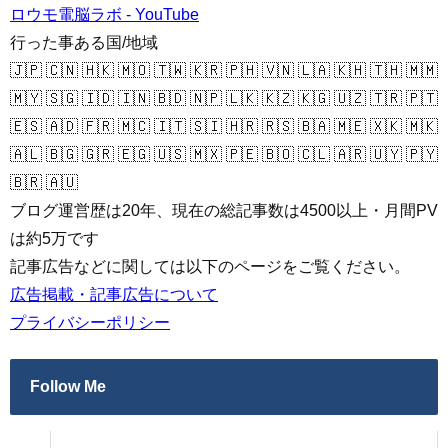
ロウモ電脳ラボ - YouTube
行った事ある国/地域
🇯🇵 🇨🇳 🇭🇰 🇲🇴 🇹🇼 🇰🇷 🇵🇭 🇻🇳 🇱🇦 🇰🇭 🇹🇭 🇲🇲
🇲🇾 🇸🇬 🇮🇩 🇮🇳 🇧🇩 🇳🇵 🇱🇰 🇰🇿 🇰🇬 🇺🇿 🇹🇷 🇵🇹
🇪🇸 🇦🇩 🇫🇷 🇲🇨 🇮🇹 🇸🇮 🇭🇷 🇷🇸 🇧🇦 🇲🇪 🇽🇰 🇲🇰
🇦🇱 🇧🇬 🇬🇷 🇪🇬 🇺🇸 🇲🇽 🇵🇪 🇧🇴 🇨🇱 🇦🇷 🇺🇾 🇵🇾
🇧🇷 🇦🇺
ブログ運営歴は20年、現在の総記事数は4500以上・月間PV
は約5万です
記事広告などに関しては以下のページをご覧ください。
広告掲載・記事広告について
プライバシーポリシー
Follow Me