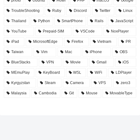
photo
Ubuntu
Hotel
PHP
macOS
Google
TroubleShooting
Ruby
Discord
Twitter
Linux
Thailand
Python
SmartPhone
Rails
JavaScript
YouTube
Prepaid-SIM
VSCode
NoxPlayer
iPad
MicrosoftEdge
Firefox
Vietnam
PR
Taiwan
Vim
Mac
iPhone
OBS
BlueStacks
VPN
Movie
Gmail
iOS
MEmuPlay
KeyBoard
WSL
WiFi
LDPlayer
Kyrgyzstan
Steam
Camera
VPS
zero3
Malaysia
Cambodia
Git
Mouse
MovableType