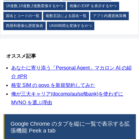
16進数,10進数,2進数変換するやつ
画像の EXIF を表示するやつ
国名とコードの一覧
複数言語による国名一覧
アプリ内通貨換算機
西暦和暦泰仏歴変換表
UNIX時間を変換するやつ
オススメ記事
あなたに寄り添う「Personal Agent」マカロン AI の紹
介 #PR
格安 SIM の povo を新規契約してみた
俺が三大キャリア(docomo/au/softbank)を使わずに
MVNO を選ぶ理由
Google Chrome のタブを縦に一覧で表示する拡
張機能 Peek a tab