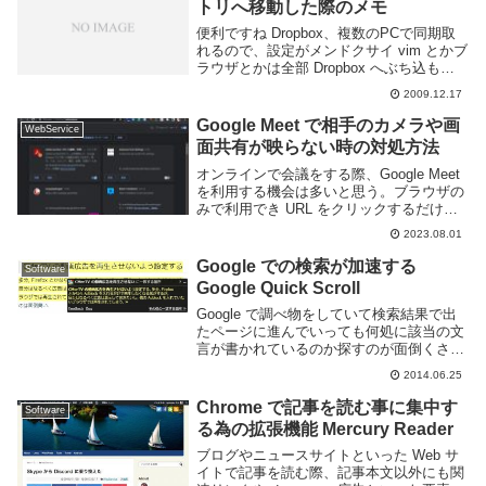
トリへ移動した際のメモ
便利ですね Dropbox、複数のPCで同期取
れるので、設定がメンドクサイ vim とかブ
ラウザとかは全部 Dropbox へぶち込もう
かと思っています。2GBなんてあっという
2009.12.17
間に埋まりそうで怖いです。さて、先日設
定した Chrome を ...
Google Meet で相手のカメラや画
WebService
面共有が映らない時の対処方法
オンラインで会議をする際、Google Meet
を利用する機会は多いと思う。ブラウザの
みで利用でき URL をクリックするだけで
会議に参加できる手軽さが魅力のビデオ通
2023.08.01
話アプリだ。音声・ビデオだけでなく画面
共有もできる優れものだ。しかし、状...
Google での検索が加速する
Software
Google Quick Scroll
Google で調べ物をしていて検索結果で出
たページに進んでいっても何処に該当の文
言が書かれているのか探すのが面倒くさい
時がある。というか面倒くさい。という時
2014.06.25
に便利な拡張機能が Google 公式であっ
た。使い方特にこれといって何か操作す
Chrome で記事を読む事に集中す
Software
る...
る為の拡張機能 Mercury Reader
ブログやニュースサイトといった Web サ
イトで記事を読む際、記事本文以外にも関