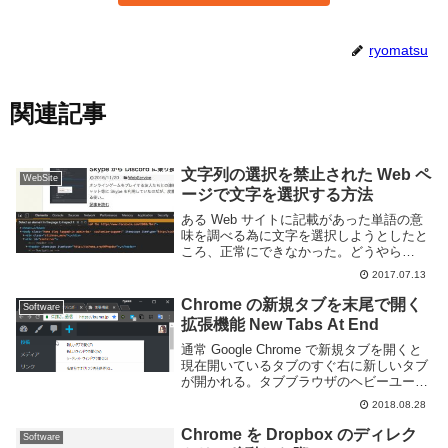
ryomatsu
関連記事
文字列の選択を禁止された Web ペ
WebSite
ージで文字を選択する方法
ある Web サイトに記載があった単語の意
味を調べる為に文字を選択しようとしたと
ころ、正常にできなかった。どうやら
Web サイト全体に文字列の選択を禁止す
2017.07.13
る JavaScript のコードが動いているよう
であった。文字列の選択を禁止する理...
Chrome の新規タブを末尾で開く
Software
拡張機能 New Tabs At End
通常 Google Chrome で新規タブを開くと
現在開いているタブのすぐ右に新しいタブ
が開かれる。タブブラウザのヘビーユーザ
ーであればこの挙動が好きではない人もい
2018.08.28
ると思うが、Google Chrome 標準ではタブ
の表示位置を変更する事...
Chrome を Dropbox のディレク
Software