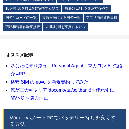
16進数,10進数,2進数変換するやつ
画像の EXIF を表示するやつ
国名とコードの一覧
複数言語による国名一覧
アプリ内通貨換算機
西暦和暦泰仏歴変換表
UNIX時間を変換するやつ
オススメ記事
あなたに寄り添う「Personal Agent」マカロン AI の紹
介 #PR
格安 SIM の povo を新規契約してみた
俺が三大キャリア(docomo/au/softbank)を使わずに
MVNO を選ぶ理由
WindowsノートPCでバッテリー持ちを良くす
る方法