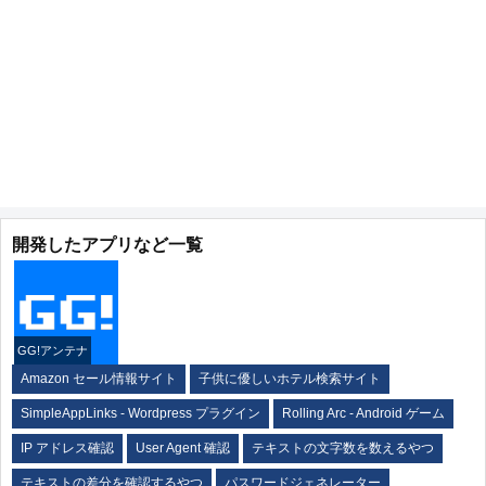
開発したアプリなど一覧
GG!アンテナ
Amazon セール情報サイト
子供に優しいホテル検索サイト
SimpleAppLinks - Wordpress プラグイン
Rolling Arc - Android ゲーム
IP アドレス確認
User Agent 確認
テキストの文字数を数えるやつ
テキストの差分を確認するやつ
パスワードジェネレーター