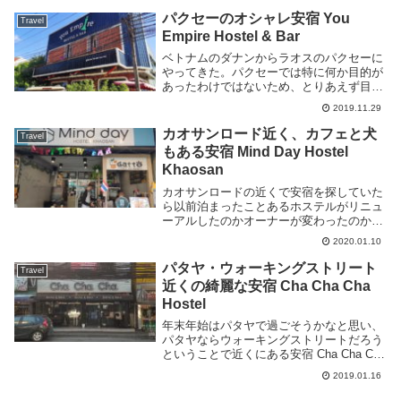
ビハ・ギョクチェン国際空港では到着ゲー
パクセーのオシャレ安宿 You
Travel
トを...
Empire Hostel & Bar
ベトナムのダナンからラオスのパクセーに
やってきた。パクセーでは特に何か目的が
あったわけではないため、とりあえず目に
ついた良さげな安宿に泊まる事にした。最
2019.11.29
初に泊まったのは You Empire Hostel とい
う安宿だ。場所はパクセーのツー...
カオサンロード近く、カフェと犬
Travel
もある安宿 Mind Day Hostel
Khaosan
カオサンロードの近くで安宿を探していた
ら以前泊まったことあるホステルがリニュ
ーアルしたのかオーナーが変わったのか、
とにかく別の名前のホステルに変わってた
2020.01.10
ので気になって泊まってみることにした。
場所はカオサンロードに繋がる
パタヤ・ウォーキングストリート
Travel
Chakrabong...
近くの綺麗な安宿 Cha Cha Cha
Hostel
年末年始はパタヤで過ごそうかなと思い、
パタヤならウォーキングストリートだろう
ということで近くにある安宿 Cha Cha Cha
Hostel に泊まる事にした。場所はセカンド
2019.01.16
ロードの南側、ウォーキングストリートか
ら徒歩5分といったところ。ホ...