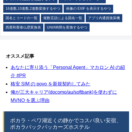
16進数,10進数,2進数変換するやつ
画像の EXIF を表示するやつ
国名とコードの一覧
複数言語による国名一覧
アプリ内通貨換算機
西暦和暦泰仏歴変換表
UNIX時間を変換するやつ
オススメ記事
あなたに寄り添う「Personal Agent」マカロン AI の紹
介 #PR
格安 SIM の povo を新規契約してみた
俺が三大キャリア(docomo/au/softbank)を使わずに
MVNO を選ぶ理由
ポカラ・ペワ湖近くの静かでコスパ良い安宿、
ポカラバックパッカーズホステル