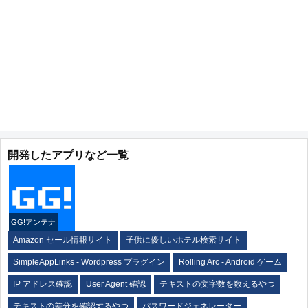
開発したアプリなど一覧
GG!アンテナ
Amazon セール情報サイト
子供に優しいホテル検索サイト
SimpleAppLinks - Wordpress プラグイン
Rolling Arc - Android ゲーム
IP アドレス確認
User Agent 確認
テキストの文字数を数えるやつ
テキストの差分を確認するやつ
パスワードジェネレーター