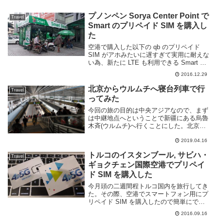
プノンペン Sorya Center Point で
Travel
Smart のプリペイド SIM を購入し
た
空港で購入した以下の qb のプリペイド
SIM がアホみたいに遅すぎて実用に耐えな
い為、新たに LTE も利用できる Smart の
プリペイド SIM を購入する事にした。グ
2016.12.29
グってみたところ、Smart なら LTE が使
えてそこそこ速い...
北京からウルムチへ寝台列車で行
Travel
ってみた
今回の旅の目的は中央アジアなので、まず
は中継地点へということで新疆にある烏魯
木斉(ウルムチ)へ行くことにした。北京か
ら烏魯木斉へは飛行機か鉄道の二択と思わ
れるが、折角なので寝台列車に乗る事にし
2019.04.16
た。中国の長距離長距離鉄道について詳し
トルコのイスタンブール, サビハ・
くは Wi...
Travel
ギョクチェン国際空港でプリペイ
ド SIM を購入した
今月頭の二週間程トルコ国内を旅行してき
た。その際、空港でスマートフォン用にプ
リペイド SIM を購入したので簡単にでは
あるがメモしておこう。空港で購入できる
2016.09.16
プリペイド SIM カード自分が利用したサ