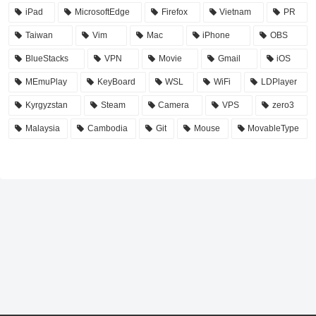
iPad
MicrosoftEdge
Firefox
Vietnam
PR
Taiwan
Vim
Mac
iPhone
OBS
BlueStacks
VPN
Movie
Gmail
iOS
MEmuPlay
KeyBoard
WSL
WiFi
LDPlayer
Kyrgyzstan
Steam
Camera
VPS
zero3
Malaysia
Cambodia
Git
Mouse
MovableType