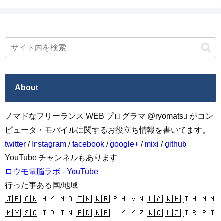
About
ノマドなフリーランス WEB プログラマ @ryomatsu がコン
ピュータ・モバイルに関するお役立ち情報を書いてます。
twitter
/
Instagram
/
facebook
/
google+
/
mixi
/
github
YouTube チャンネルもあります
ロウモ電脳ラボ - YouTube
行った事ある国/地域
🇯🇵 🇨🇳 🇭🇰 🇲🇴 🇹🇼 🇰🇷 🇵🇭 🇻🇳 🇱🇦 🇰🇭 🇹🇭 🇲🇲
🇲🇾 🇸🇬 🇮🇩 🇮🇳 🇧🇩 🇳🇵 🇱🇰 🇰🇿 🇰🇬 🇺🇿 🇹🇷 🇵🇹