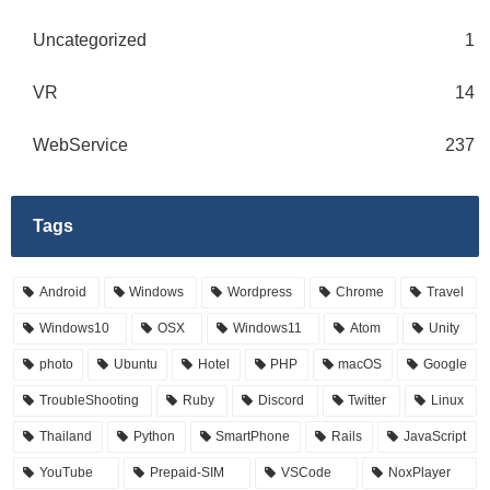
Uncategorized
1
VR
14
WebService
237
Tags
Android
Windows
Wordpress
Chrome
Travel
Windows10
OSX
Windows11
Atom
Unity
photo
Ubuntu
Hotel
PHP
macOS
Google
TroubleShooting
Ruby
Discord
Twitter
Linux
Thailand
Python
SmartPhone
Rails
JavaScript
YouTube
Prepaid-SIM
VSCode
NoxPlayer