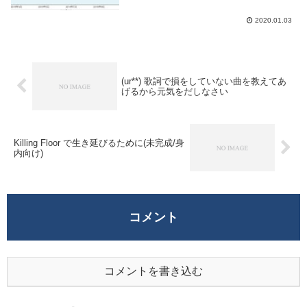
コメントに困るのだが。書いた記事数は合
計で404個、毎日更新は止めたが記事数的
2020.01.03
にはほぼ毎日書いている事になる。書いて
る内...
(ur**) 歌詞で損をしていない曲を教えてあ
げるから元気をだしなさい
Killing Floor で生き延びるために(未完成/身
内向け)
コメント
コメントを書き込む