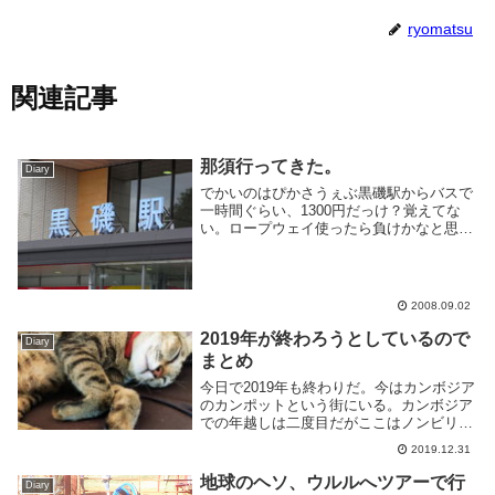
ryomatsu
関連記事
那須行ってきた。
Diary
でかいのはぴかさうぇぶ黒磯駅からバスで
一時間ぐらい、1300円だっけ？覚えてな
い。ロープウェイ使ったら負けかなと思っ
てる。ここ登山口。道は岩がごろごろして
て歩きにくい。ガイドの黄色い印が無かっ
たら迷いそう。これは大丈夫なの
か・・・？避難小屋...
2008.09.02
2019年が終わろうとしているので
Diary
まとめ
今日で2019年も終わりだ。今はカンボジア
のカンポットという街にいる。カンボジア
での年越しは二度目だがここはノンビリと
した田舎町といった感じで悪くない。今年
2019.12.31
は以前から行きたかった中央アジアのカザ
フスタン・キルギス・ウズベキスタンに南
地球のヘソ、ウルルへツアーで行
Diary
アジアの...