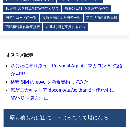
16進数,10進数,2進数変換するやつ
画像の EXIF を表示するやつ
国名とコードの一覧
複数言語による国名一覧
アプリ内通貨換算機
西暦和暦泰仏歴変換表
UNIX時間を変換するやつ
オススメ記事
あなたに寄り添う「Personal Agent」マカロン AI の紹
介 #PR
格安 SIM の povo を新規契約してみた
俺が三大キャリア(docomo/au/softbank)を使わずに
MVNO を選ぶ理由
塵も積もれば山に・・じゃなくて塔になる。