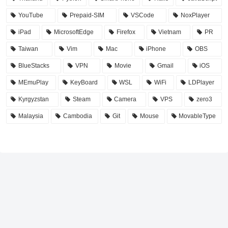
YouTube
Prepaid-SIM
VSCode
NoxPlayer
iPad
MicrosoftEdge
Firefox
Vietnam
PR
Taiwan
Vim
Mac
iPhone
OBS
BlueStacks
VPN
Movie
Gmail
iOS
MEmuPlay
KeyBoard
WSL
WiFi
LDPlayer
Kyrgyzstan
Steam
Camera
VPS
zero3
Malaysia
Cambodia
Git
Mouse
MovableType