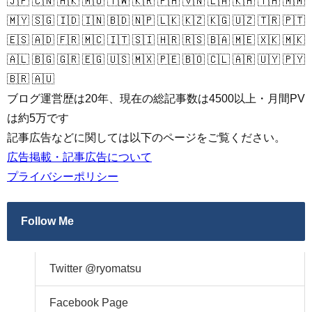
🇯🇵 🇨🇳 🇭🇰 🇲🇴 🇹🇼 🇰🇷 🇵🇭 🇻🇳 🇱🇦 🇰🇭 🇹🇭 🇲🇲
🇲🇾 🇸🇬 🇮🇩 🇮🇳 🇧🇩 🇳🇵 🇱🇰 🇰🇿 🇰🇬 🇺🇿 🇹🇷 🇵🇹
🇪🇸 🇦🇩 🇫🇷 🇲🇨 🇮🇹 🇸🇮 🇭🇷 🇷🇸 🇧🇦 🇲🇪 🇽🇰 🇲🇰
🇦🇱 🇧🇬 🇬🇷 🇪🇬 🇺🇸 🇲🇽 🇵🇪 🇧🇴 🇨🇱 🇦🇷 🇺🇾 🇵🇾
🇧🇷 🇦🇺
ブログ運営歴は20年、現在の総記事数は4500以上・月間PV
は約5万です
記事広告などに関しては以下のページをご覧ください。
広告掲載・記事広告について
プライバシーポリシー
Follow Me
Twitter @ryomatsu
Facebook Page