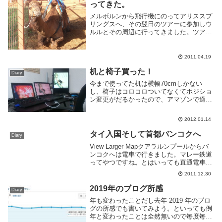
ってきた。
メルボルンから飛行機にのってアリススプ
リングスへ、その翌日のツアーに参加しウ
ルルとその周辺に行ってきました。ツアー
中はずっと熱出しててだるかった...ツアー
の内容は一日目 アリススプリングスから
移動、カタジュタ-ウルル観光、ウルルサ
2011.04.19
ンセット...
机と椅子買った！
Diary
今まで使ってた机は横幅70cmしかない
し、椅子はコロコロついてなくてポジショ
ン変更がだるかったので、アマゾンで適当
に安い奴を買った。で、今日届いたので設
置。買ったのは以下の2つ。机は横幅
2012.01.14
120cm、これだけあるとノートPC2台にデ
ィスプレイ...
タイ入国そして首都バンコクへ
Diary
View Larger Mapクアラルンプールからバ
ンコクへは電車で行きました。マレー鉄道
ってやつですね。とはいっても直通電車は
ダイヤの都合上乗らず、タイのハットヤイ
2011.12.30
で乗り換えました。タイはタイ語の文字が
独特すぎるので異国感すごい。なんて書...
2019年のブログ所感
Diary
年も変わったことだし去年 2019 年のブロ
グの所感でも書いてみよう。といっても例
年と変わったことは全然無いので毎度毎度