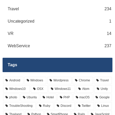
Travel
234
Uncategorized
1
VR
14
WebService
237
Tags
Android
Windows
Wordpress
Chrome
Travel
Windows10
OSX
Windows11
Atom
Unity
photo
Ubuntu
Hotel
PHP
macOS
Google
TroubleShooting
Ruby
Discord
Twitter
Linux
Thailand
Python
SmartPhone
Rails
JavaScript