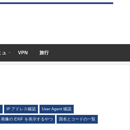
エミュ
VPN
旅行
ム
IP アドレス確認
User Agent 確認
画像の EXIF を表示するやつ
国名とコードの一覧