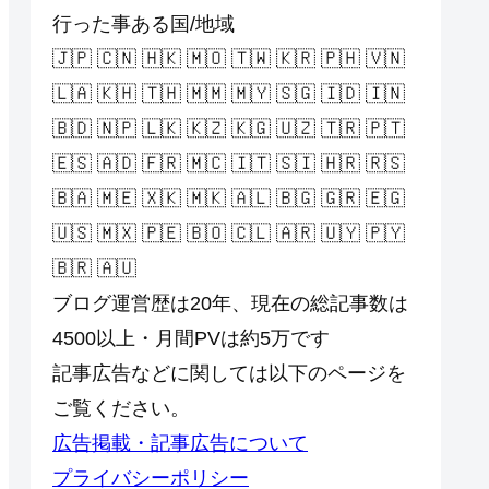
行った事ある国/地域
🇯🇵 🇨🇳 🇭🇰 🇲🇴 🇹🇼 🇰🇷 🇵🇭 🇻🇳
🇱🇦 🇰🇭 🇹🇭 🇲🇲 🇲🇾 🇸🇬 🇮🇩 🇮🇳
🇧🇩 🇳🇵 🇱🇰 🇰🇿 🇰🇬 🇺🇿 🇹🇷 🇵🇹
🇪🇸 🇦🇩 🇫🇷 🇲🇨 🇮🇹 🇸🇮 🇭🇷 🇷🇸
🇧🇦 🇲🇪 🇽🇰 🇲🇰 🇦🇱 🇧🇬 🇬🇷 🇪🇬
🇺🇸 🇲🇽 🇵🇪 🇧🇴 🇨🇱 🇦🇷 🇺🇾 🇵🇾
🇧🇷 🇦🇺
ブログ運営歴は20年、現在の総記事数は
4500以上・月間PVは約5万です
記事広告などに関しては以下のページを
ご覧ください。
広告掲載・記事広告について
プライバシーポリシー