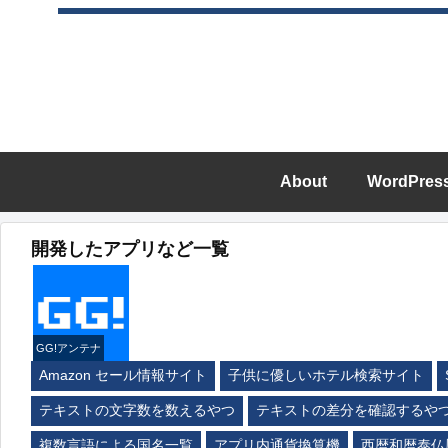
About
WordPres
開発したアプリなど一覧
GG!アンテナ
Amazon セール情報サイト
子供に優しいホテル検索サイト
テキストの文字数を数えるやつ
テキストの差分を確認するや
複数言語による国名一覧
アプリ内通貨換算機
西暦和暦泰仏