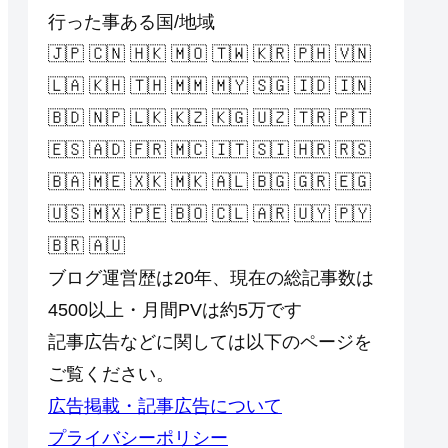
行った事ある国/地域
🇯🇵 🇨🇳 🇭🇰 🇲🇴 🇹🇼 🇰🇷 🇵🇭 🇻🇳
🇱🇦 🇰🇭 🇹🇭 🇲🇲 🇲🇾 🇸🇬 🇮🇩 🇮🇳
🇧🇩 🇳🇵 🇱🇰 🇰🇿 🇰🇬 🇺🇿 🇹🇷 🇵🇹
🇪🇸 🇦🇩 🇫🇷 🇲🇨 🇮🇹 🇸🇮 🇭🇷 🇷🇸
🇧🇦 🇲🇪 🇽🇰 🇲🇰 🇦🇱 🇧🇬 🇬🇷 🇪🇬
🇺🇸 🇲🇽 🇵🇪 🇧🇴 🇨🇱 🇦🇷 🇺🇾 🇵🇾
🇧🇷 🇦🇺
ブログ運営歴は20年、現在の総記事数は
4500以上・月間PVは約5万です
記事広告などに関しては以下のページを
ご覧ください。
広告掲載・記事広告について
プライバシーポリシー