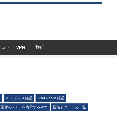
エミュ
VPN
旅行
ム
IP アドレス確認
User Agent 確認
画像の EXIF を表示するやつ
国名とコードの一覧