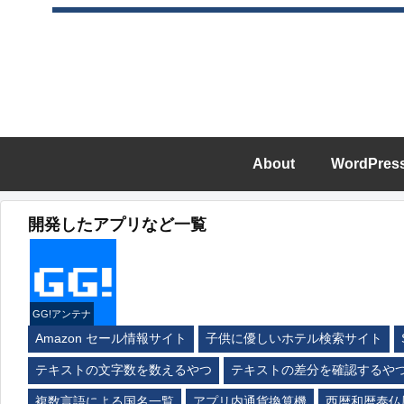
About
WordPres
開発したアプリなど一覧
GG!アンテナ
Amazon セール情報サイト
子供に優しいホテル検索サイト
テキストの文字数を数えるやつ
テキストの差分を確認するや
複数言語による国名一覧
アプリ内通貨換算機
西暦和暦泰仏