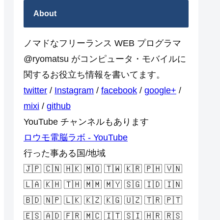
About
ノマドなフリーランス WEB プログラマ
@ryomatsu がコンピュータ・モバイルに
関するお役立ち情報を書いてます。
twitter
/
Instagram
/
facebook
/
google+
/
mixi
/
github
YouTube チャンネルもあります
ロウモ電脳ラボ - YouTube
行った事ある国/地域
🇯🇵 🇨🇳 🇭🇰 🇲🇴 🇹🇼 🇰🇷 🇵🇭 🇻🇳
🇱🇦 🇰🇭 🇹🇭 🇲🇲 🇲🇾 🇸🇬 🇮🇩 🇮🇳
🇧🇩 🇳🇵 🇱🇰 🇰🇿 🇰🇬 🇺🇿 🇹🇷 🇵🇹
🇪🇸 🇦🇩 🇫🇷 🇲🇨 🇮🇹 🇸🇮 🇭🇷 🇷🇸