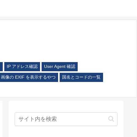
ム
IP アドレス確認
User Agent 確認
画像の EXIF を表示するやつ
国名とコードの一覧