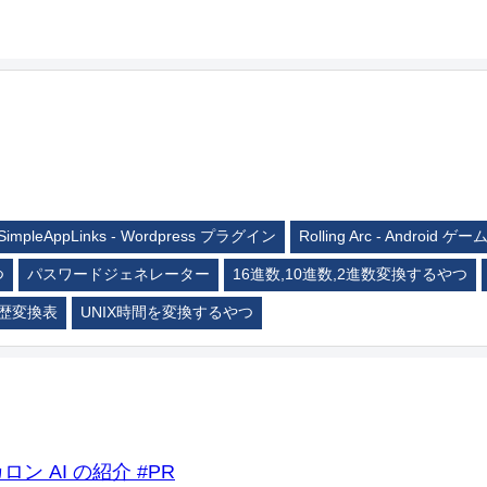
SimpleAppLinks - Wordpress プラグイン
Rolling Arc - Android ゲー
つ
パスワードジェネレーター
16進数,10進数,2進数変換するやつ
歴変換表
UNIX時間を変換するやつ
ロン AI の紹介 #PR