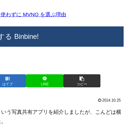
k)を使わずに MVNO を選ぶ理由
inbine!
はてブ
LINE
コピー
2014.10.25
ck という写真共有アプリを紹介しましたが、こんどは横
た。