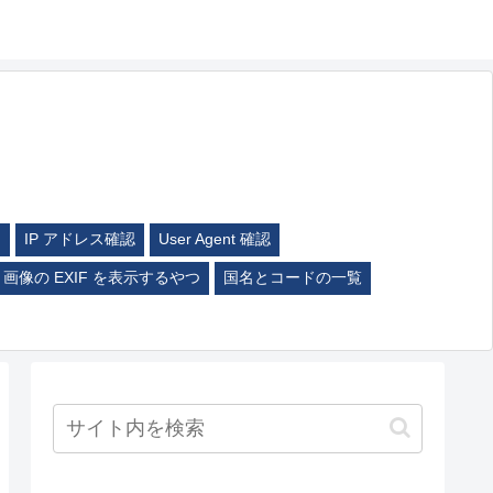
ム
IP アドレス確認
User Agent 確認
画像の EXIF を表示するやつ
国名とコードの一覧