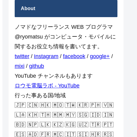
About
ノマドなフリーランス WEB プログラマ
@ryomatsu がコンピュータ・モバイルに
関するお役立ち情報を書いてます。
twitter
/
Instagram
/
facebook
/
google+
/
mixi
/
github
YouTube チャンネルもあります
ロウモ電脳ラボ - YouTube
行った事ある国/地域
🇯🇵 🇨🇳 🇭🇰 🇲🇴 🇹🇼 🇰🇷 🇵🇭 🇻🇳
🇱🇦 🇰🇭 🇹🇭 🇲🇲 🇲🇾 🇸🇬 🇮🇩 🇮🇳
🇧🇩 🇳🇵 🇱🇰 🇰🇿 🇰🇬 🇺🇿 🇹🇷 🇵🇹
🇪🇸 🇦🇩 🇫🇷 🇲🇨 🇮🇹 🇸🇮 🇭🇷 🇷🇸