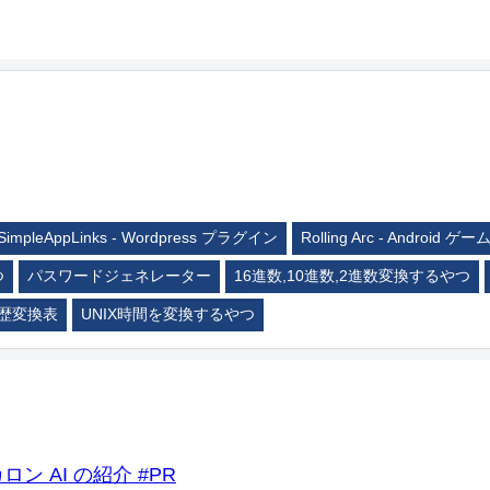
SimpleAppLinks - Wordpress プラグイン
Rolling Arc - Android ゲー
つ
パスワードジェネレーター
16進数,10進数,2進数変換するやつ
歴変換表
UNIX時間を変換するやつ
ロン AI の紹介 #PR