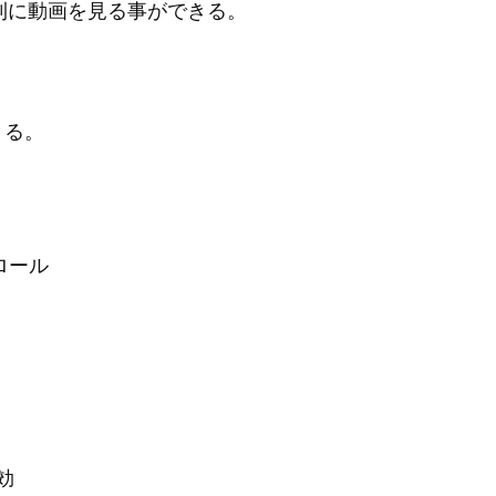
り便利に動画を見る事ができる。
きる。
ロール
効