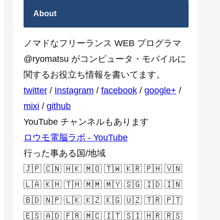
About
ノマドなフリーランス WEB プログラマ
@ryomatsu がコンピュータ・モバイルに
関するお役立ち情報を書いてます。
twitter
/
Instagram
/
facebook
/
google+
/
mixi
/
github
YouTube チャンネルもあります
ロウモ電脳ラボ - YouTube
行った事ある国/地域
🇯🇵 🇨🇳 🇭🇰 🇲🇴 🇹🇼 🇰🇷 🇵🇭 🇻🇳
🇱🇦 🇰🇭 🇹🇭 🇲🇲 🇲🇾 🇸🇬 🇮🇩 🇮🇳
🇧🇩 🇳🇵 🇱🇰 🇰🇿 🇰🇬 🇺🇿 🇹🇷 🇵🇹
🇪🇸 🇦🇩 🇫🇷 🇲🇨 🇮🇹 🇸🇮 🇭🇷 🇷🇸