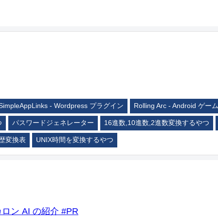
SimpleAppLinks - Wordpress プラグイン
Rolling Arc - Android ゲー
つ
パスワードジェネレーター
16進数,10進数,2進数変換するやつ
歴変換表
UNIX時間を変換するやつ
ロン AI の紹介 #PR