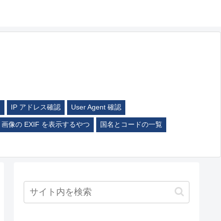
ム
IP アドレス確認
User Agent 確認
画像の EXIF を表示するやつ
国名とコードの一覧