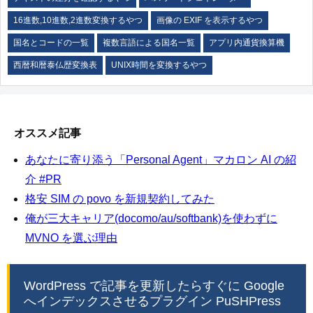
16進数,10進数,2進数変換するやつ
画像の EXIF を表示するやつ
国名とコードの一覧
複数言語による国名一覧
アプリ内通貨換算機
西暦和暦泰仏歴変換表
UNIX時間を変換するやつ
オススメ記事
あなたに寄り添う「Personal Agent」マカロン AI の紹
介 #PR
格安 SIM の povo を新規契約してみた
俺が三大キャリア(docomo/au/softbank)を使わずに
MVNO を選ぶ理由
WordPress で記事を更新したらすぐに Google
へインデックスさせるプラグイン PuSHPress