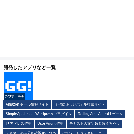
開発したアプリなど一覧
GG!アンテナ
Amazon セール情報サイト
子供に優しいホテル検索サイト
SimpleAppLinks - Wordpress プラグイン
Rolling Arc - Android ゲーム
IP アドレス確認
User Agent 確認
テキストの文字数を数えるやつ
テキストの差分を確認するやつ
パスワードジェネレーター