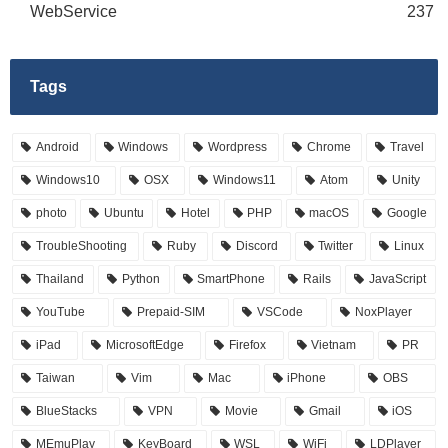
WebService
237
Tags
Android
Windows
Wordpress
Chrome
Travel
Windows10
OSX
Windows11
Atom
Unity
photo
Ubuntu
Hotel
PHP
macOS
Google
TroubleShooting
Ruby
Discord
Twitter
Linux
Thailand
Python
SmartPhone
Rails
JavaScript
YouTube
Prepaid-SIM
VSCode
NoxPlayer
iPad
MicrosoftEdge
Firefox
Vietnam
PR
Taiwan
Vim
Mac
iPhone
OBS
BlueStacks
VPN
Movie
Gmail
iOS
MEmuPlay
KeyBoard
WSL
WiFi
LDPlayer