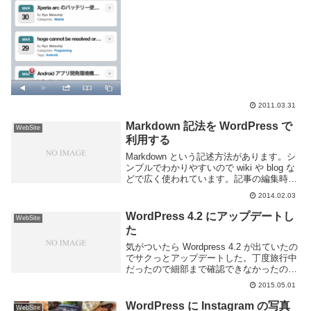
iPhone 風にする。設定項目が多くお勧
め。WordPress Mo...
2011.03.31
Markdown 記法を WordPress で
WebSite
利用する
Markdown という記述方法があります。シ
ンプルでわかりやすいので wiki や blog な
どで広く使われています。記事の編集時に
は Markdown で記述して、ブラウザで表示
2014.02.03
するときにそれを HTML へ変換して出力
しています。普...
WordPress 4.2 にアップデートし
WebSite
た
気がついたら Wordpress 4.2 が出ていたの
でサクっとアップデートした。丁度旅行中
だったので細部まで確認できなかったので
ちょっと遅れてしまった。Wordpress 4.2
2015.05.01
での主な更新点特に取り上げられている項
目を紹介。Press...
WordPress に Instagram の写真
WebSite