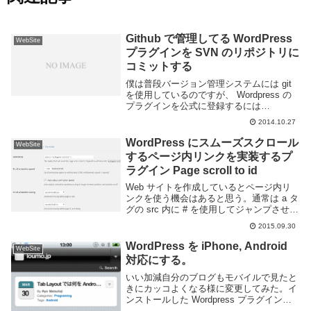
Github で管理してる WordPress
WebSite
プラグインを SVN のリポジトリに
コミットする
僕は普段バージョン管理システムには git
を使用しているのですが、 Wordpress の
プラグインを公式に登録するには
Subversion を使用しないといけない。な
2014.10.27
ので git svn コマンドを使ってゴニョゴニ
ョした。github...
WordPress にスムーズスクロール
WebSite
するページ内リンクを実装するプ
ラグイン Page scroll to id
Web サイトを作成しているとページ内リ
ンクを使う機会はあると思う。通常は a タ
グの src 内に # を使用してジャンプさせる
だろう。しかしただリンクを設定しただけ
2015.09.30
ではページ内リンクなのに通常のリンクの
ように画面遷移し味気ない。Page...
WordPress を iPhone, Android
WebSite
対応にする。
いい加減自分のブログもモバイルで見たと
きにカッコよくなる様に変更してみた。イ
ンストールした Wordpress プラグインは
以下の二つ。WPTouch はブログの表示を