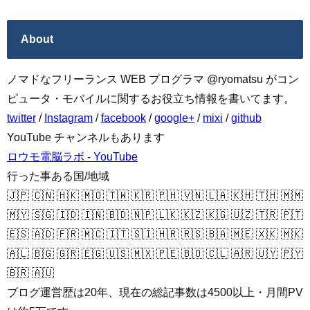
About
ノマドなフリーランス WEB プログラマ @ryomatsu がコン
ピュータ・モバイルに関するお役立ち情報を書いてます。
twitter
/
Instagram
/
facebook
/
google+
/
mixi
/
github
YouTube チャンネルもあります
ロウモ電脳ラボ - YouTube
行った事ある国/地域
🇯🇵 🇨🇳 🇭🇰 🇲🇴 🇹🇼 🇰🇷 🇵🇭 🇻🇳 🇱🇦 🇰🇭 🇹🇭 🇲🇲
🇲🇾 🇸🇬 🇮🇩 🇮🇳 🇧🇩 🇳🇵 🇱🇰 🇰🇿 🇰🇬 🇺🇿 🇹🇷 🇵🇹
🇪🇸 🇦🇩 🇫🇷 🇲🇨 🇮🇹 🇸🇮 🇭🇷 🇷🇸 🇧🇦 🇲🇪 🇽🇰 🇲🇰
🇦🇱 🇧🇬 🇬🇷 🇪🇬 🇺🇸 🇲🇽 🇵🇪 🇧🇴 🇨🇱 🇦🇷 🇺🇾 🇵🇾
🇧🇷 🇦🇺
ブログ運営歴は20年、現在の総記事数は4500以上・月間PV