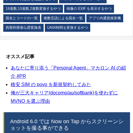
16進数,10進数,2進数変換するやつ
画像の EXIF を表示するやつ
国名とコードの一覧
複数言語による国名一覧
アプリ内通貨換算機
西暦和暦泰仏歴変換表
UNIX時間を変換するやつ
オススメ記事
あなたに寄り添う「Personal Agent」マカロン AI の紹
介 #PR
格安 SIM の povo を新規契約してみた
俺が三大キャリア(docomo/au/softbank)を使わずに
MVNO を選ぶ理由
Android 6.0 では Now on Tap からスクリーンシ
ョットを撮る事ができる