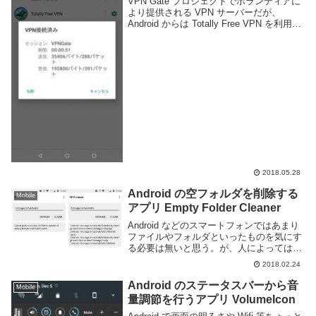
VPN Gate プロジェクトでボランティアに
より提供される VPN サーバーだが、
Android からは Totally Free VPN を利用す
ると簡単に接続する事ができる。しかし、
中国のように規制されている国からではこ
の方法は利用で...
2018.05.28
Android の空フォルダを削除する
Mobile
アプリ Empty Folder Cleaner
Android などのスマートフォンではあまり
ファイルやフォルダといったものを気にす
る必要は無いと思う。が、人によっては
PC とのやり取りを行うなどでファイラー
2018.02.24
を利用する機会があるかもしれない。気が
ついたら空フォルダが大量に生成されてい
Android のステータスバーから音
Mobile
て...
量調節を行うアプリ VolumeIcon