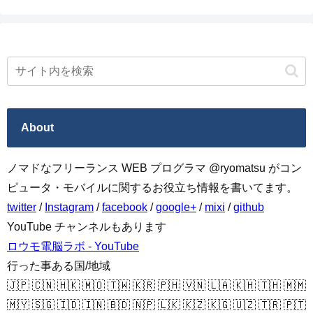
About
ノマドなフリーランス WEB プログラマ @ryomatsu がコン
ピュータ・モバイルに関するお役立ち情報を書いてます。
twitter
/
Instagram
/
facebook
/
google+
/
mixi
/
github
YouTube チャンネルもあります
ロウモ電脳ラボ - YouTube
行った事ある国/地域
🇯🇵 🇨🇳 🇭🇰 🇲🇴 🇹🇼 🇰🇷 🇵🇭 🇻🇳 🇱🇦 🇰🇭 🇹🇭 🇲🇲
🇲🇾 🇸🇬 🇮🇩 🇮🇳 🇧🇩 🇳🇵 🇱🇰 🇰🇿 🇰🇬 🇺🇿 🇹🇷 🇵🇹