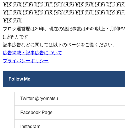
🇪🇸 🇦🇩 🇫🇷 🇲🇨 🇮🇹 🇸🇮 🇭🇷 🇷🇸 🇧🇦 🇲🇪 🇽🇰 🇲🇰
🇦🇱 🇧🇬 🇬🇷 🇪🇬 🇺🇸 🇲🇽 🇵🇪 🇧🇴 🇨🇱 🇦🇷 🇺🇾 🇵🇾
🇧🇷 🇦🇺
ブログ運営歴は20年、現在の総記事数は4500以上・月間PV
は約5万です
記事広告などに関しては以下のページをご覧ください。
広告掲載・記事広告について
プライバシーポリシー
Follow Me
Twitter @ryomatsu
Facebook Page
Instagram