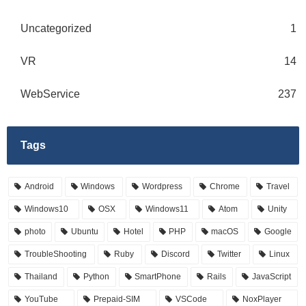
Uncategorized
1
VR
14
WebService
237
Tags
Android
Windows
Wordpress
Chrome
Travel
Windows10
OSX
Windows11
Atom
Unity
photo
Ubuntu
Hotel
PHP
macOS
Google
TroubleShooting
Ruby
Discord
Twitter
Linux
Thailand
Python
SmartPhone
Rails
JavaScript
YouTube
Prepaid-SIM
VSCode
NoxPlayer