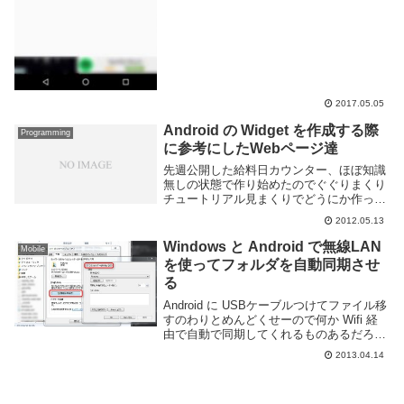
2017.05.05
Android の Widget を作成する際
Programming
に参考にしたWebページ達
先週公開した給料日カウンター、ほぼ知識
無しの状態で作り始めたのでぐぐりまくり
チュートリアル見まくりでどうにか作って
ました。なので Android の Widget を作る
2012.05.13
際に参考にした Webページを羅列しま
す。ここを全部読めば Widge...
Windows と Android で無線LAN
Mobile
を使ってフォルダを自動同期させ
る
Android に USBケーブルつけてファイル移
すのわりとめんどくせーので何か Wifi 経
由で自動で同期してくれるものあるだろう
と思って調べたらやっぱりあった。
2013.04.14
FolderSync というアプリを使用します。
各種オンラインストレージサー...