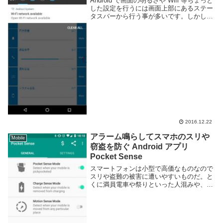
Android で画面の明るさや Wifi 等ちょっと
した設定を行うには画面上部にあるステー
タスバーから行う事が多いです。しかし、
頻繁に行うであろう音量調節は本体につい
ている物理ボタンに依存する事が多いで
す。音量調節 in ステータスバー(...
2016.12.22
アラーム鳴らしてスマホのスリや
Mobile
窃盗を防ぐ Android アプリ
Pocket Sense
スマートフォンは小型で高価なものなので
スリや盗難の被害に遭いやすいものだ。と
くに満員電車や祭りといった人混みや、治
安の悪い地域では気をつけるべきだろう。
治安が良い地域であっても、公共の充電ス
タンドやカフェなどでちょっと目を離した
空きに取られ...