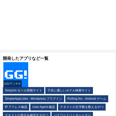
開発したアプリなど一覧
GG!アンテナ
Amazon セール情報サイト
子供に優しいホテル検索サイト
SimpleAppLinks - Wordpress プラグイン
Rolling Arc - Android ゲーム
IP アドレス確認
User Agent 確認
テキストの文字数を数えるやつ
テキストの差分を確認するやつ
パスワードジェネレーター