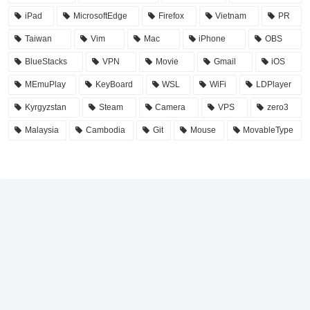
iPad
MicrosoftEdge
Firefox
Vietnam
PR
Taiwan
Vim
Mac
iPhone
OBS
BlueStacks
VPN
Movie
Gmail
iOS
MEmuPlay
KeyBoard
WSL
WiFi
LDPlayer
Kyrgyzstan
Steam
Camera
VPS
zero3
Malaysia
Cambodia
Git
Mouse
MovableType