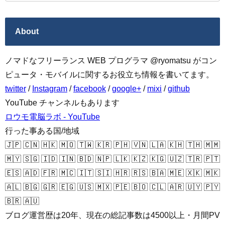
About
ノマドなフリーランス WEB プログラマ @ryomatsu がコン
ピュータ・モバイルに関するお役立ち情報を書いてます。
twitter
/
Instagram
/
facebook
/
google+
/
mixi
/
github
YouTube チャンネルもあります
ロウモ電脳ラボ - YouTube
行った事ある国/地域
🇯🇵 🇨🇳 🇭🇰 🇲🇴 🇹🇼 🇰🇷 🇵🇭 🇻🇳 🇱🇦 🇰🇭 🇹🇭 🇲🇲
🇲🇾 🇸🇬 🇮🇩 🇮🇳 🇧🇩 🇳🇵 🇱🇰 🇰🇿 🇰🇬 🇺🇿 🇹🇷 🇵🇹
🇪🇸 🇦🇩 🇫🇷 🇲🇨 🇮🇹 🇸🇮 🇭🇷 🇷🇸 🇧🇦 🇲🇪 🇽🇰 🇲🇰
🇦🇱 🇧🇬 🇬🇷 🇪🇬 🇺🇸 🇲🇽 🇵🇪 🇧🇴 🇨🇱 🇦🇷 🇺🇾 🇵🇾
🇧🇷 🇦🇺
ブログ運営歴は20年、現在の総記事数は4500以上・月間PV