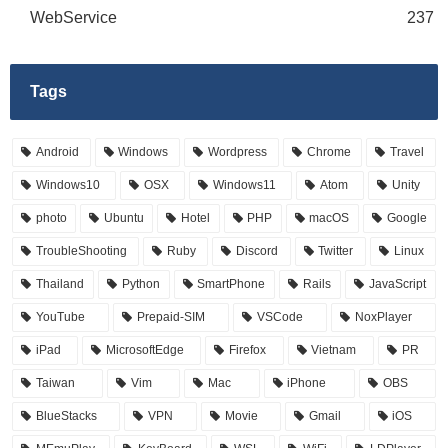
WebService
237
Tags
Android
Windows
Wordpress
Chrome
Travel
Windows10
OSX
Windows11
Atom
Unity
photo
Ubuntu
Hotel
PHP
macOS
Google
TroubleShooting
Ruby
Discord
Twitter
Linux
Thailand
Python
SmartPhone
Rails
JavaScript
YouTube
Prepaid-SIM
VSCode
NoxPlayer
iPad
MicrosoftEdge
Firefox
Vietnam
PR
Taiwan
Vim
Mac
iPhone
OBS
BlueStacks
VPN
Movie
Gmail
iOS