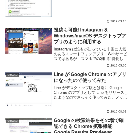
ジのデータをローカルにも保存しておくな
ど...
2017.03.10
投稿も可能! Instagram を
WebService
Windows/macOS デスクトップア
プリのように利用する
Instagram は誰もが知っている非常に人気
のあるスマートフォンアプリ・Webサービ
スではあるが、スマホでの利用に特化して
おり PC 版の公式アプリは無く Web ブラ
2019.05.06
ウザでは閲覧専用と、 PC から利用するに
はやや面倒なところがある。...
Line が Google Chrome のアプリ
Software
になったので使ってみた
Line がデスクトップ版とは別に Google
Chrome のアプリとして Line をリリースし
たようなのでさっそく使ってみた。メッセ
ージのやりとりやグループチャットなどモ
バイル版やデスクトップ版と同様に利用で
きますね。モバイル版と違...
2015.08.01
Google の検索結果をその場で確
Software
認できる Chrome 拡張機能
Google Results Previewer