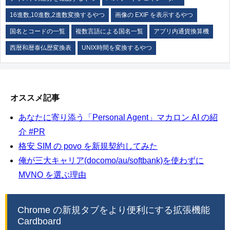
16進数,10進数,2進数変換するやつ
画像の EXIF を表示するやつ
国名とコードの一覧
複数言語による国名一覧
アプリ内通貨換算機
西暦和暦泰仏歴変換表
UNIX時間を変換するやつ
オススメ記事
あなたに寄り添う「Personal Agent」マカロン AI の紹
介 #PR
格安 SIM の povo を新規契約してみた
俺が三大キャリア(docomo/au/softbank)を使わずに
MVNO を選ぶ理由
Chrome の新規タブをより便利にする拡張機能
Cardboard