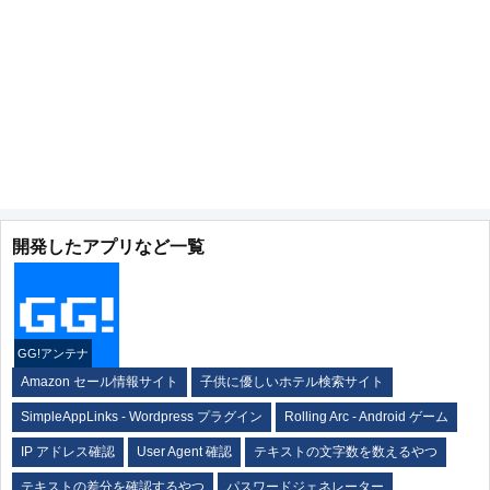
開発したアプリなど一覧
GG!アンテナ
Amazon セール情報サイト
子供に優しいホテル検索サイト
SimpleAppLinks - Wordpress プラグイン
Rolling Arc - Android ゲーム
IP アドレス確認
User Agent 確認
テキストの文字数を数えるやつ
テキストの差分を確認するやつ
パスワードジェネレーター