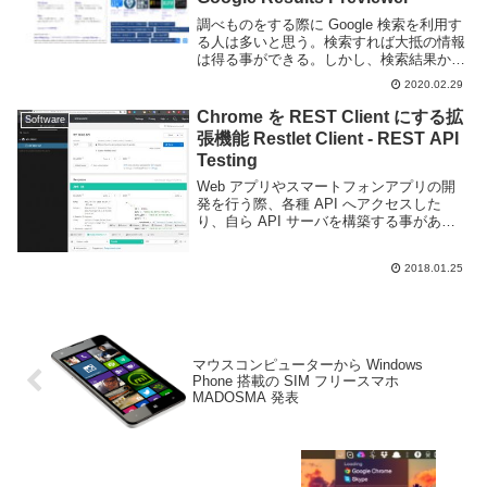
調べものをする際に Google 検索を利用す
る人は多いと思う。検索すれば大抵の情報
は得る事ができる。しかし、検索結果から
リンクを開いて自分の目的にあった情報が
2020.02.29
あるかどうかを確認してタブを閉じる行為
を何度も繰り返すのは面倒だ。そういった
Chrome を REST Client にする拡
Software
際に...
張機能 Restlet Client - REST API
Testing
Web アプリやスマートフォンアプリの開
発を行う際、各種 API へアクセスした
り、自ら API サーバを構築する事がある
と思う。そういった API へアクセスする
際、スクリプトを記述したり curl や jq な
2018.01.25
どのコマンドを組み合わせた...
マウスコンピューターから Windows
Phone 搭載の SIM フリースマホ
MADOSMA 発表