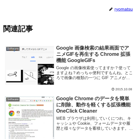
ryomatsu
関連記事
Google 画像検索の結果画面でア
Software
ニメGIFを再生する Chrome 拡張
機能 GoogleGIFs
Google の画像検索使ってますか？使って
ますよね？めっちゃ便利ですもんね。とこ
ろで画像の種類の一つに GIF アニメがあ
りますが Google 画像検索結果では GIF ア
ニメが再生されません。せっかくアニメな
2015.10.08
のに静止画では中身がわかり...
Google Chrome のデータを簡単
Software
に削除、動作を軽くする拡張機能
OneClick Cleaner
WEB ブラウザは利用していくにつれ、キ
ャッシュや Cookie、フォームデータや履
歴と様々なデータを蓄積していきます。こ
れらのデータは読み込み速度の向上やフォ
ームへの再入力の手間を省く、WEB ペー