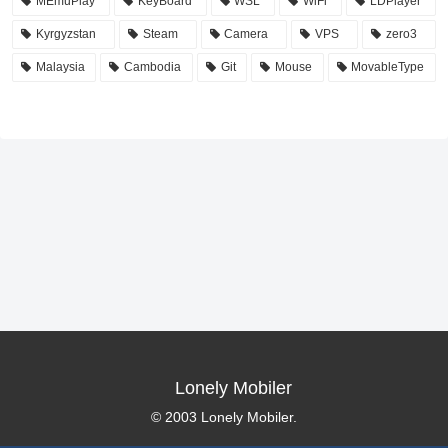
MEmuPlay
KeyBoard
WSL
WiFi
LDPlayer
Kyrgyzstan
Steam
Camera
VPS
zero3
Malaysia
Cambodia
Git
Mouse
MovableType
Lonely Mobiler
© 2003 Lonely Mobiler.