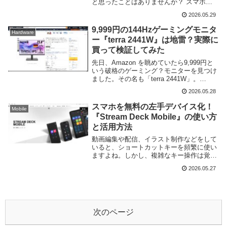
と思ったことはありませんか？ スマホの
小さな画面やタッチ操作だと、指で画面が
2026.05.29
隠れてしまったり、細かい操作が難しかっ
たりしますよね 。 そんな時に大活躍する
9,999円の144Hzゲーミングモニタ
Hardware
のが、An...
ー『terra 2441W』は地雷？実際に
買って検証してみた
先日、Amazon を眺めていたら9,999円と
いう破格のゲーミング？モニターを見つけ
ました。その名も「terra 2441W」。
TERRA 2441W 23.8インチ フルHD IPS モ
2026.05.28
ニター 144Hz HDMI/VGA 最長 5年...
スマホを無料の左手デバイス化！
Mobile
『Stream Deck Mobile』の使い方
と活用方法
動画編集や配信、イラスト制作などをして
いると、ショートカットキーを頻繁に使い
ますよね。しかし、複雑なキー操作は覚え
にくく、片手では押しづらいものも多くあ
2026.05.27
ります。そんな時に便利なのが「左手デバ
イス」です。左手デバイスとは、ショート
カットキーや...
次のページ