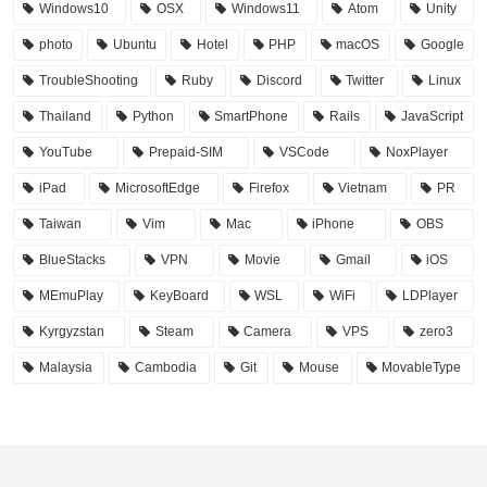
Windows10
OSX
Windows11
Atom
Unity
photo
Ubuntu
Hotel
PHP
macOS
Google
TroubleShooting
Ruby
Discord
Twitter
Linux
Thailand
Python
SmartPhone
Rails
JavaScript
YouTube
Prepaid-SIM
VSCode
NoxPlayer
iPad
MicrosoftEdge
Firefox
Vietnam
PR
Taiwan
Vim
Mac
iPhone
OBS
BlueStacks
VPN
Movie
Gmail
iOS
MEmuPlay
KeyBoard
WSL
WiFi
LDPlayer
Kyrgyzstan
Steam
Camera
VPS
zero3
Malaysia
Cambodia
Git
Mouse
MovableType