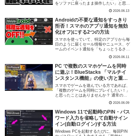
をソファに座ったまま操作したい」と思っ
たことはありませんか？そんな時に便利な
2026.06.13
のが Bluetooth のキーボードやマウスです
が、実は専用の機器をわざわざ買わなくて
Androidの不要な通知をすっきり
Mobile
も...
拒否！スマホのアプリ通知を無効
化(オフ)にする2つの方法
スマホを使っていて、特定のアプリから毎
日のように届くセール情報やニュース、ゲ
ームのイベント通知を「ちょっとうるさい
な……」と感じたことはありませんか？通
2026.06.11
知自体は便利ですが、あまりに量が多いと
本当に必要な連絡を見落とす原因にもなっ
PC で複数のスマホゲームを同時
Software
てしまいます...
に遊ぶ！BlueStacks 「マルチイ
ンスタンス機能」の使い方と重い
ときの対処法
スマホでゲームを遊んでいる方であれば、
「複数のゲームを同時にプレイしたい！」
と思ったことはありませんか？ 通常のス
マホでは2つのゲームを同時に動かすのは
2026.06.09
難しいですが、PC であれば BlueStacks
というソフトを使えば驚くほど簡単に実...
Windows 11で起動時のPIN・パス
Windows
ワード入力を省略して自動サイン
イン(自動ログイン)する方法
Windows PCを起動するたびに、毎回PIN