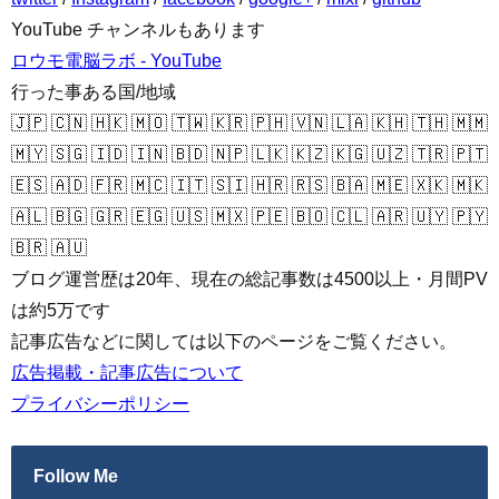
YouTube チャンネルもあります
ロウモ電脳ラボ - YouTube
行った事ある国/地域
🇯🇵 🇨🇳 🇭🇰 🇲🇴 🇹🇼 🇰🇷 🇵🇭 🇻🇳 🇱🇦 🇰🇭 🇹🇭 🇲🇲
🇲🇾 🇸🇬 🇮🇩 🇮🇳 🇧🇩 🇳🇵 🇱🇰 🇰🇿 🇰🇬 🇺🇿 🇹🇷 🇵🇹
🇪🇸 🇦🇩 🇫🇷 🇲🇨 🇮🇹 🇸🇮 🇭🇷 🇷🇸 🇧🇦 🇲🇪 🇽🇰 🇲🇰
🇦🇱 🇧🇬 🇬🇷 🇪🇬 🇺🇸 🇲🇽 🇵🇪 🇧🇴 🇨🇱 🇦🇷 🇺🇾 🇵🇾
🇧🇷 🇦🇺
ブログ運営歴は20年、現在の総記事数は4500以上・月間PV
は約5万です
記事広告などに関しては以下のページをご覧ください。
広告掲載・記事広告について
プライバシーポリシー
Follow Me