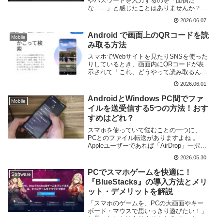
やパスワードを入力するのを「面倒だ
な……」と感じたことはありませんか？自
宅で自分しか使わない据え置きのPCなど
2026.06.07
であれば、わざわざ毎回ログイン情報を入
力する必要性を感じない方も多いと思いま
Android で画面上のQRコードを読
Mobile
す。 ...
み取る方法
スマホでWebサイトを見たりSNSを使った
りしているとき、画面内にQRコードが表
示されて「これ、どうやって読み取るんだ
ろう？」と困ったことはありませんか？
2026.06.01
別にカメラを用意しなきゃいけないのか
な……と思いがちですが、実はそんな必要
AndroidとWindows PC間でファ
Mobile
はありませ...
イルを送受信する5つの方法！おす
すめはどれ？
スマホを使っていて悩むことの一つに、
PCとのファイル転送がありますよね 。
Appleユーザーであれば「AirDrop」一択で
迷いませんが、WindowsとAndroidは開発
2026.05.30
元が異なることもあり、「絶対にコレ！」
と言い切れる標準の方法があ...
PCでスマホゲームを快適に！
Software
『BlueStacks』の導入方法とメリ
ット・デメリットを解説
「スマホのゲームを、PCの大画面やキー
ボード・マウスで思いっきり遊びたい！」