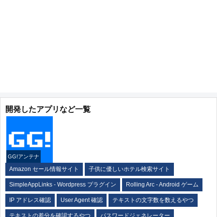
開発したアプリなど一覧
GG!アンテナ
Amazon セール情報サイト
子供に優しいホテル検索サイト
SimpleAppLinks - Wordpress プラグイン
Rolling Arc - Android ゲーム
IP アドレス確認
User Agent 確認
テキストの文字数を数えるやつ
テキストの差分を確認するやつ
パスワードジェネレーター