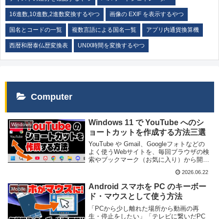
16進数,10進数,2進数変換するやつ
画像の EXIF を表示するやつ
国名とコードの一覧
複数言語による国名一覧
アプリ内通貨換算機
西暦和暦泰仏歴変換表
UNIX時間を変換するやつ
Computer
Windows 11 で YouTube へのシ
Windows
ョートカットを作成する方法三選
YouTube や Gmail、Googleフォトなどの
よく使うWebサイトを、毎回ブラウザの検
索やブックマーク（お気に入り）から開く
のって、地味に面倒だと感じたことはあり
2026.06.22
ませんか？ よく利用するサイトは、PCの
デスクトップやタスクバーに専...
Android スマホを PC のキーボー
Mobile
ド・マウスとして使う方法
「PCから少し離れた場所から動画の再
生・停止をしたい」「テレビに繋いだPC