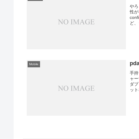
やろ
性が
co
ど、
pd
Mobile
手持
ャー
ダプ
ット