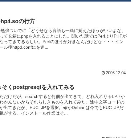
bphp4.soの行方
lの勉強ついでに「どうせなら言語も一緒に覚えたほうがいいよな」
って玄箱にphpを入れることにした。聞いた話ではPerlよりPHPが
なってきてるらしい。Perlのほうが好きなんだけどな・・・イン
ル後httpd.confにを追...
2006.12.04
そくpostgresqlを入れてみる
ただけだが。searchすると何個か出てきて、どれ入れりゃいいか
わかんないからそれらしきものを入れてみた。途中文字コードの
が出てきたが、EUC_JPを選択。確かDebianは今でもEUC_JPだ
気がする。インストール作業はそ...