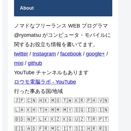
About
ノマドなフリーランス WEB プログラマ
@ryomatsu がコンピュータ・モバイルに
関するお役立ち情報を書いてます。
twitter
/
Instagram
/
facebook
/
google+
/
mixi
/
github
YouTube チャンネルもあります
ロウモ電脳ラボ - YouTube
行った事ある国/地域
🇯🇵 🇨🇳 🇭🇰 🇲🇴 🇹🇼 🇰🇷 🇵🇭 🇻🇳
🇱🇦 🇰🇭 🇹🇭 🇲🇲 🇲🇾 🇸🇬 🇮🇩 🇮🇳
🇧🇩 🇳🇵 🇱🇰 🇰🇿 🇰🇬 🇺🇿 🇹🇷 🇵🇹
🇪🇸 🇦🇩 🇫🇷 🇲🇨 🇮🇹 🇸🇮 🇭🇷 🇷🇸