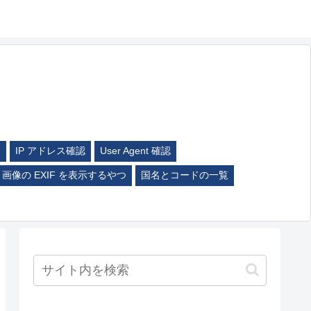
ム
IP アドレス確認
User Agent 確認
画像の EXIF を表示するやつ
国名とコードの一覧