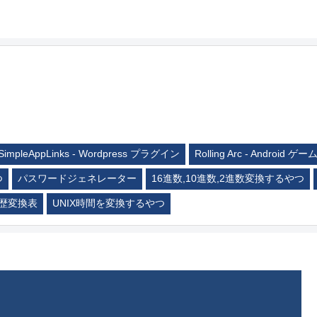
SimpleAppLinks - Wordpress プラグイン
Rolling Arc - Android ゲー
つ
パスワードジェネレーター
16進数,10進数,2進数変換するやつ
歴変換表
UNIX時間を変換するやつ