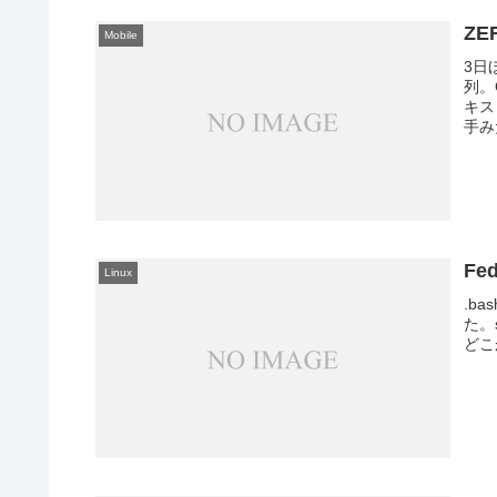
Z
Mobile
3日
列。
キス
手みた
Fe
Linux
.b
た。
どこ