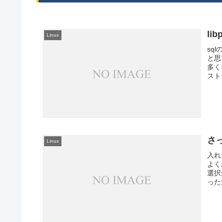
li
Linux
sq
と思
多く
ストー
さっ
Linux
入れ
よく
選択
った