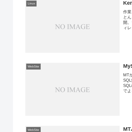
Ke
Linux
作業
とん
開。
ィレ
My
WebSite
MT
SQ
SQL
でよ
M
WebSite