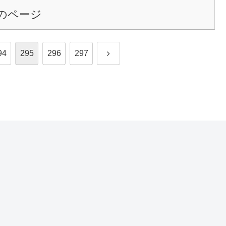
のページ
次
94
295
296
297
へ