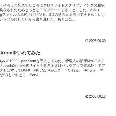
うやろうと忘れてたころにクロスサイトスクリプティングの脆弱
発表されたためとっととアップデートすることにした。3.3の
nfigファイルの単純さにびびる。3.2のそのまま流用できるらしいけ
シンプルにしたいから書き直した。あとは全...
2006.09.30
aXromをいれてみた
ちのC1000にpdaXromを導入してみた。管理人の部屋MyCOMジ
ナルpdaXrom公式サイトを参考まずはバックアップ電池外してア
タもはずしてDMキー押しながらACコードいれる。FATフォーマ
なSDもいれとく。Servi...
2006.09.18