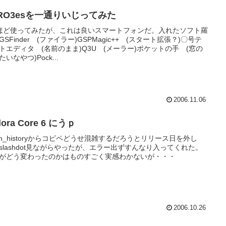
ERO3esを一通りいじってみた
ほど使ってみたが、これは良いスマートフォンだ。入れたソフト羅
GSFinder (ファイラー)GSPMagic++ (スタート拡張？)〇号テ
トエディタ (名前のまま)Q3U (メーラー)ポケットの手 (窓の
いなやつ)Pock...
2006.11.06
dora Core 6 にうｐ
ash_historyからコピペどうせ混雑するだろうとリリース日を外し
slashdot見ながらやったが、エラー出ずすんなり入ってくれた。
がどう変わったのかはものすごく実感わかないが・・・
2006.10.26