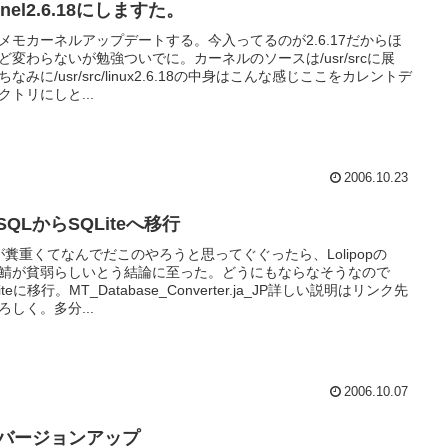
rnel2.6.18にしますた。
メモカーネルアップデートする。今入ってるのが2.6.17だからほ
ど変わらないが勉強ついでに。カーネルのソースは/usr/srcに展
ちなみに/usr/src/linux2.6.18の中身はこんな感じここをカレントデ
クトリにしと...
2006.10.23
SQLからSQLiteへ移行
が糞重くてなんでだこのやろうと思ってぐぐったら、Lolipopの
L鯖が貧弱らしいとう結論に至った。どうにもならなそうなので
iteに移行。MT_Database_Converter.ja_JP詳しい説明はリンク先
ろしく。多分...
2006.10.07
Tバージョンアップ