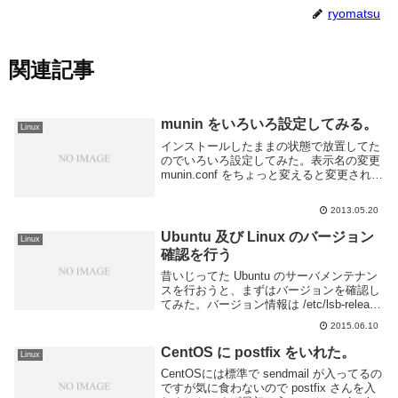
ryomatsu
関連記事
munin をいろいろ設定してみる。
Linux
インストールしたままの状態で放置してた
のでいろいろ設定してみた。表示名の変更
munin.conf をちょっと変えると変更される
のだけど、名前を変更すると今までのログ
がリセットされてしまうので注意が必要。
2013.05.20
グラフを増やす手始めに標準のままでは
な...
Ubuntu 及び Linux のバージョン
Linux
確認を行う
昔いじってた Ubuntu のサーバメンテナン
スを行おうと、まずはバージョンを確認し
てみた。バージョン情報は /etc/lsb-release
に記述されているのでそれを cat する事で
2015.06.10
確認できる。アップデート前の出力をコピ
ーし忘れたので...
CentOS に postfix をいれた。
Linux
CentOSには標準で sendmail が入ってるの
ですが気に食わないので postfix さんを入