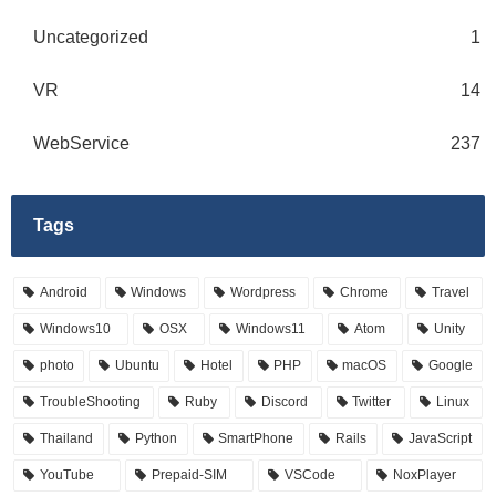
Uncategorized
1
VR
14
WebService
237
Tags
Android
Windows
Wordpress
Chrome
Travel
Windows10
OSX
Windows11
Atom
Unity
photo
Ubuntu
Hotel
PHP
macOS
Google
TroubleShooting
Ruby
Discord
Twitter
Linux
Thailand
Python
SmartPhone
Rails
JavaScript
YouTube
Prepaid-SIM
VSCode
NoxPlayer