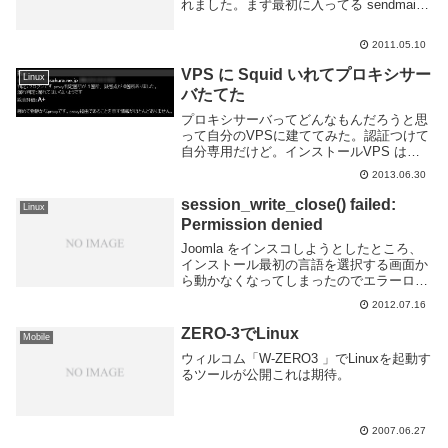
れました。まず最初に入ってる sendmail
をストップ。そんで postfix を入れる。動
いた。次に設定まずはpostfixの設定。...
2011.05.10
VPS に Squid いれてプロキシサー
Linux
バたてた
プロキシサーバってどんなもんだろうと思
って自分のVPSに建ててみた。認証つけて
自分専用だけど。インストールVPS はさ
くらのVPSです。OSは ubuntu なので apt
2013.06.30
で。パッケージ一覧を見ると squid と
squid3 の2つが...
session_write_close() failed:
Linux
Permission denied
Joomla をインスコしようとしたところ、
インストール最初の言語を選択する画面か
ら動かなくなってしまったのでエラーログ
を確認したら session がパーミッション無
2012.07.16
くて読み込めない的なエラーが出てた。
session を書き込んでるディレ...
ZERO-3でLinux
Mobile
ウィルコム「W-ZERO3 」でLinuxを起動す
るツールが公開これは期待。
2007.06.27