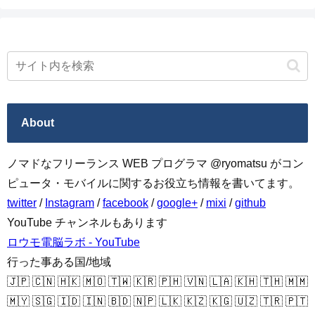
About
ノマドなフリーランス WEB プログラマ @ryomatsu がコン
ピュータ・モバイルに関するお役立ち情報を書いてます。
twitter
/
Instagram
/
facebook
/
google+
/
mixi
/
github
YouTube チャンネルもあります
ロウモ電脳ラボ - YouTube
行った事ある国/地域
🇯🇵 🇨🇳 🇭🇰 🇲🇴 🇹🇼 🇰🇷 🇵🇭 🇻🇳 🇱🇦 🇰🇭 🇹🇭 🇲🇲
🇲🇾 🇸🇬 🇮🇩 🇮🇳 🇧🇩 🇳🇵 🇱🇰 🇰🇿 🇰🇬 🇺🇿 🇹🇷 🇵🇹