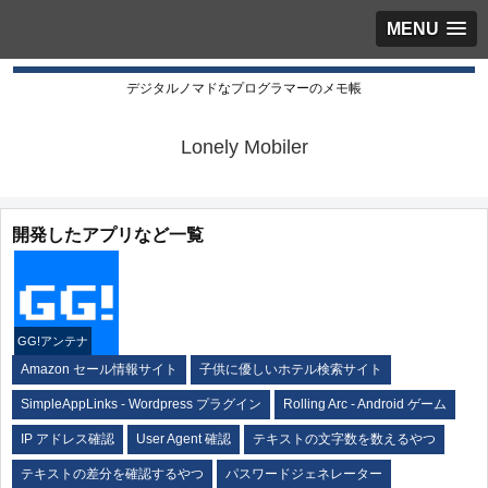
MENU
デジタルノマドなプログラマーのメモ帳
Lonely Mobiler
開発したアプリなど一覧
GG!アンテナ
Amazon セール情報サイト
子供に優しいホテル検索サイト
SimpleAppLinks - Wordpress プラグイン
Rolling Arc - Android ゲーム
IP アドレス確認
User Agent 確認
テキストの文字数を数えるやつ
テキストの差分を確認するやつ
パスワードジェネレーター