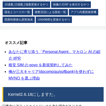
16進数,10進数,2進数変換するやつ
画像の EXIF を表示するやつ
国名とコードの一覧
複数言語による国名一覧
アプリ内通貨換算機
西暦和暦泰仏歴変換表
UNIX時間を変換するやつ
オススメ記事
あなたに寄り添う「Personal Agent」マカロン AI の紹
介 #PR
格安 SIM の povo を新規契約してみた
俺が三大キャリア(docomo/au/softbank)を使わずに
MVNO を選ぶ理由
Kernel2.6.18にしますた。
記事内にアフィリエイトリンクを含む場合があります