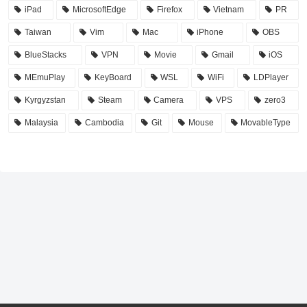
iPad
MicrosoftEdge
Firefox
Vietnam
PR
Taiwan
Vim
Mac
iPhone
OBS
BlueStacks
VPN
Movie
Gmail
iOS
MEmuPlay
KeyBoard
WSL
WiFi
LDPlayer
Kyrgyzstan
Steam
Camera
VPS
zero3
Malaysia
Cambodia
Git
Mouse
MovableType