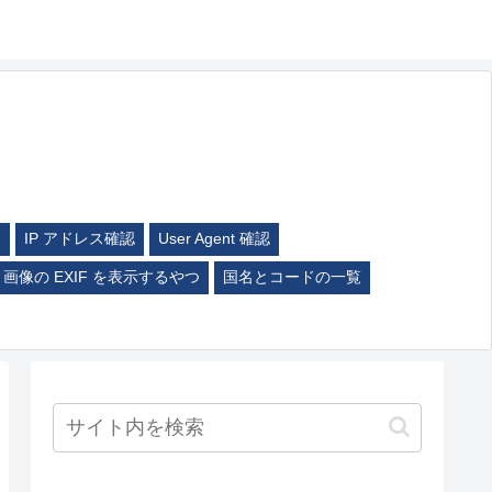
ム
IP アドレス確認
User Agent 確認
画像の EXIF を表示するやつ
国名とコードの一覧