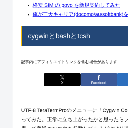
格安 SIM の povo を新規契約してみた
俺が三大キャリア(docomo/au/softban
cygwinとbashとtcsh
記事内にアフィリエイトリンクを含む場合があります
X
Facebook
UTF-8 TeraTermProのメニューに「Cygw
ってみた。正常に立ち上がったかと思ったら