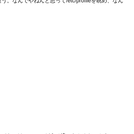
。なんでやねんと思って/etc/profileを眺め、なん