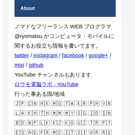
About
ノマドなフリーランス WEB プログラマ
@ryomatsu がコンピュータ・モバイルに
関するお役立ち情報を書いてます。
twitter
/
Instagram
/
facebook
/
google+
/
mixi
/
github
YouTube チャンネルもあります
ロウモ電脳ラボ - YouTube
行った事ある国/地域
🇯🇵 🇨🇳 🇭🇰 🇲🇴 🇹🇼 🇰🇷 🇵🇭 🇻🇳
🇱🇦 🇰🇭 🇹🇭 🇲🇲 🇲🇾 🇸🇬 🇮🇩 🇮🇳
🇧🇩 🇳🇵 🇱🇰 🇰🇿 🇰🇬 🇺🇿 🇹🇷 🇵🇹
🇪🇸 🇦🇩 🇫🇷 🇲🇨 🇮🇹 🇸🇮 🇭🇷 🇷🇸