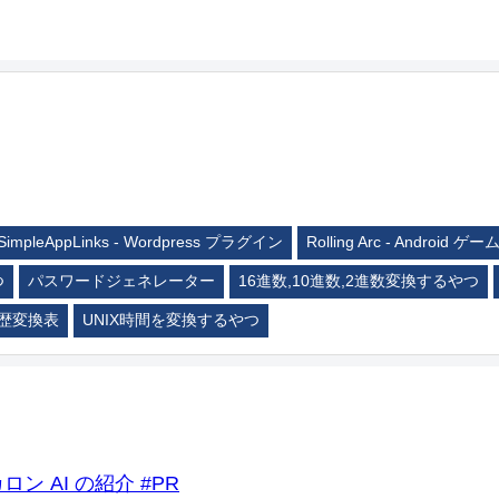
SimpleAppLinks - Wordpress プラグイン
Rolling Arc - Android ゲー
つ
パスワードジェネレーター
16進数,10進数,2進数変換するやつ
歴変換表
UNIX時間を変換するやつ
ロン AI の紹介 #PR