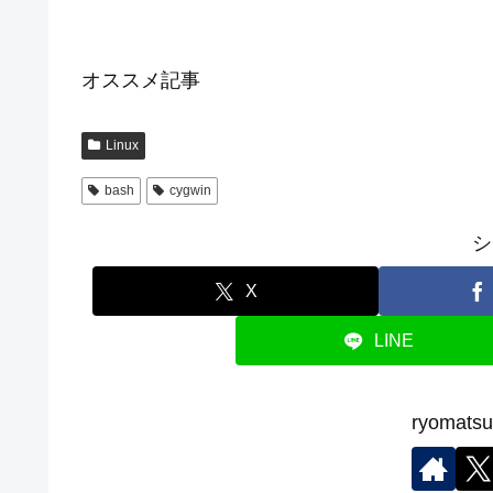
オススメ記事
Linux
bash
cygwin
シ
X
LINE
ryoma