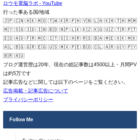
ロウモ電脳ラボ - YouTube
行った事ある国/地域
🇯🇵 🇨🇳 🇭🇰 🇲🇴 🇹🇼 🇰🇷 🇵🇭 🇻🇳 🇱🇦 🇰🇭 🇹🇭 🇲🇲
🇲🇾 🇸🇬 🇮🇩 🇮🇳 🇧🇩 🇳🇵 🇱🇰 🇰🇿 🇰🇬 🇺🇿 🇹🇷 🇵🇹
🇪🇸 🇦🇩 🇫🇷 🇲🇨 🇮🇹 🇸🇮 🇭🇷 🇷🇸 🇧🇦 🇲🇪 🇽🇰 🇲🇰
🇦🇱 🇧🇬 🇬🇷 🇪🇬 🇺🇸 🇲🇽 🇵🇪 🇧🇴 🇨🇱 🇦🇷 🇺🇾 🇵🇾
🇧🇷 🇦🇺
ブログ運営歴は20年、現在の総記事数は4500以上・月間PV
は約5万です
記事広告などに関しては以下のページをご覧ください。
広告掲載・記事広告について
プライバシーポリシー
Follow Me