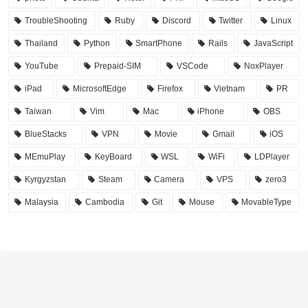
TroubleShooting
Ruby
Discord
Twitter
Linux
Thailand
Python
SmartPhone
Rails
JavaScript
YouTube
Prepaid-SIM
VSCode
NoxPlayer
iPad
MicrosoftEdge
Firefox
Vietnam
PR
Taiwan
Vim
Mac
iPhone
OBS
BlueStacks
VPN
Movie
Gmail
iOS
MEmuPlay
KeyBoard
WSL
WiFi
LDPlayer
Kyrgyzstan
Steam
Camera
VPS
zero3
Malaysia
Cambodia
Git
Mouse
MovableType