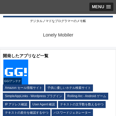
MENU
デジタルノマドなプログラマーのメモ帳
Lonely Mobiler
開発したアプリなど一覧
GG!アンテナ
Amazon セール情報サイト
子供に優しいホテル検索サイト
SimpleAppLinks - Wordpress プラグイン
Rolling Arc - Android ゲーム
IP アドレス確認
User Agent 確認
テキストの文字数を数えるやつ
テキストの差分を確認するやつ
パスワードジェネレーター