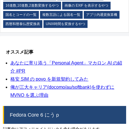
16進数,10進数,2進数変換するやつ
画像の EXIF を表示するやつ
国名とコードの一覧
複数言語による国名一覧
アプリ内通貨換算機
西暦和暦泰仏歴変換表
UNIX時間を変換するやつ
オススメ記事
あなたに寄り添う「Personal Agent」マカロン AI の紹
介 #PR
格安 SIM の povo を新規契約してみた
俺が三大キャリア(docomo/au/softbank)を使わずに
MVNO を選ぶ理由
Fedora Core 6 にうｐ
記事内にアフィリエイトリンクを含む場合があります