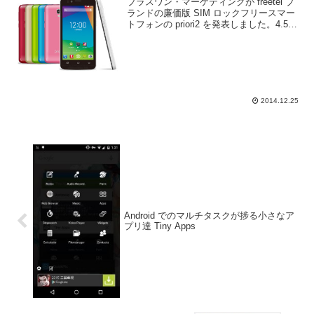
プラスワン・マーケティングが freetel ブ
ランドの廉価版 SIM ロックフリースマー
トフォンの priori2 を発表しました。4.5イ
ンチディスプレイに解像度 854x480, CPU
は 1.3GHz のクアッドコア、メモリー1G...
2014.12.25
Android でのマルチタスクが捗る小さなア
プリ達 Tiny Apps