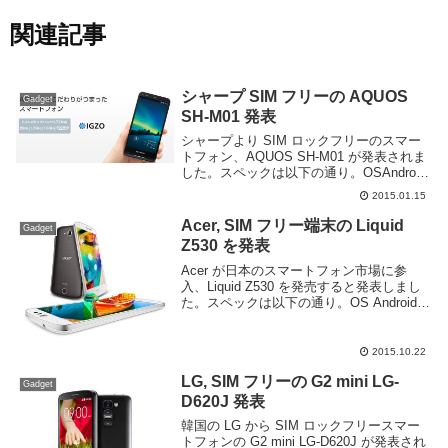
関連記事
シャープ SIM フリーの AQUOS
Gadget
SH-M01 発表
シャープより SIM ロックフリーのスマー
トフォン、AQUOS SH-M01 が発表されま
した。スペックは以下の通り。OSAndroid
4.4.2 KitKatCPUMSM8974 2.2GHz クアッ
2015.01.15
ドコアメモリ2GBROM8GB(mi...
Acer, SIM フリー端末の Liquid
Gadget
Z530 を発表
Acer が日本のスマートフォン市場に参
入、Liquid Z530 を発売すると発表しまし
た。スペックは以下の通り。OS Android
5.1(Lollipop)CPU MediaTek MT6735
1.3GHz クアッドコアRAM 2...
2015.10.22
LG, SIM フリーの G2 mini LG-
Gadget
D620J 発表
韓国の LG から SIM ロックフリースマー
トフォンの G2 mini LG-D620J が発表され