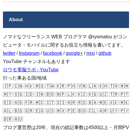
About
ノマドなフリーランス WEB プログラマ @ryomatsu がコン
ピュータ・モバイルに関するお役立ち情報を書いてます。
twitter
/
Instagram
/
facebook
/
google+
/
mixi
/
github
YouTube チャンネルもあります
ロウモ電脳ラボ - YouTube
行った事ある国/地域
🇯🇵 🇨🇳 🇭🇰 🇲🇴 🇹🇼 🇰🇷 🇵🇭 🇻🇳 🇱🇦 🇰🇭 🇹🇭 🇲🇲
🇲🇾 🇸🇬 🇮🇩 🇮🇳 🇧🇩 🇳🇵 🇱🇰 🇰🇿 🇰🇬 🇺🇿 🇹🇷 🇵🇹
🇪🇸 🇦🇩 🇫🇷 🇲🇨 🇮🇹 🇸🇮 🇭🇷 🇷🇸 🇧🇦 🇲🇪 🇽🇰 🇲🇰
🇦🇱 🇧🇬 🇬🇷 🇪🇬 🇺🇸 🇲🇽 🇵🇪 🇧🇴 🇨🇱 🇦🇷 🇺🇾 🇵🇾
🇧🇷 🇦🇺
ブログ運営歴は20年、現在の総記事数は4500以上・月間PV