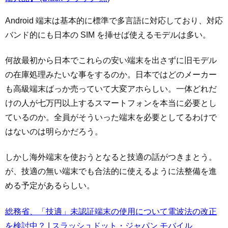
Android 端末は基本的に標準で多言語に対応しており、対応
バンド的にも日本の SIM を挿せば使えるモデルは多い。
何故最初から日本でこれらの安い端末を出さずに旧モデル
の在庫処理みたいな事をするのか。日本ではどのメーカー
も高級端末ばっか売っていて大変アホらしい。一体どれだ
けの人が七万円以上するスマートフォンを本当に必要とし
ているのか。全員がそういった端末を必要としてるわけで
はないのは明らかだろう。
しかし海外端末を使おうとなると技適の話がつきまとう。
が、技適の無い端末でも合法的に使えるように法整備を進
める予定があるらしい。
総務省、「技適」未認証端末の使用について電波法の改正
を検討中？ | スラッシュドット・ジャパン モバイル