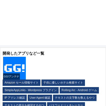
開発したアプリなど一覧
GG!アンテナ
Amazon セール情報サイト
子供に優しいホテル検索サイト
SimpleAppLinks - Wordpress プラグイン
Rolling Arc - Android ゲーム
IP アドレス確認
User Agent 確認
テキストの文字数を数えるやつ
テキストの差分を確認するやつ
パスワードジェネレーター