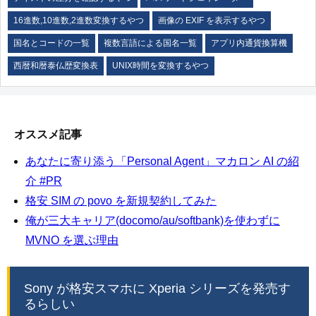
16進数,10進数,2進数変換するやつ
画像の EXIF を表示するやつ
国名とコードの一覧
複数言語による国名一覧
アプリ内通貨換算機
西暦和暦泰仏歴変換表
UNIX時間を変換するやつ
オススメ記事
あなたに寄り添う「Personal Agent」マカロン AI の紹
介 #PR
格安 SIM の povo を新規契約してみた
俺が三大キャリア(docomo/au/softbank)を使わずに
MVNO を選ぶ理由
Sony が格安スマホに Xperia シリーズを発売す
るらしい