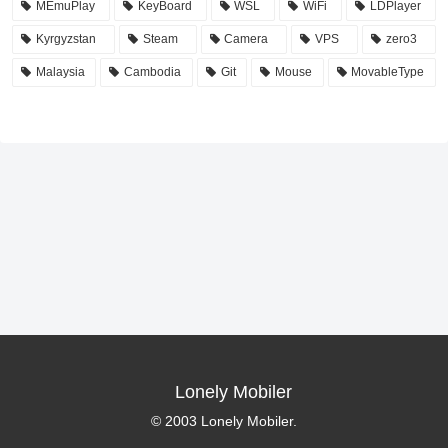
MEmuPlay
KeyBoard
WSL
WiFi
LDPlayer
Kyrgyzstan
Steam
Camera
VPS
zero3
Malaysia
Cambodia
Git
Mouse
MovableType
Lonely Mobiler
© 2003 Lonely Mobiler.