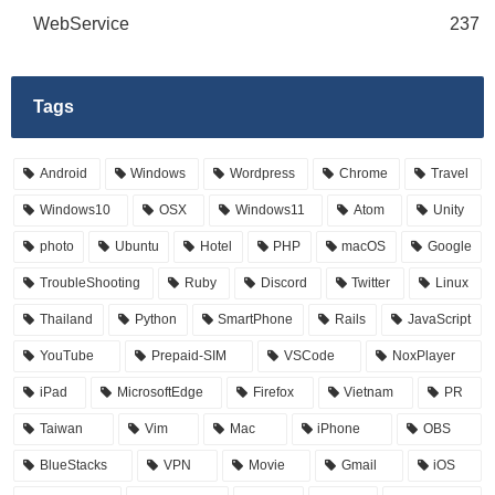
WebService
237
Tags
Android
Windows
Wordpress
Chrome
Travel
Windows10
OSX
Windows11
Atom
Unity
photo
Ubuntu
Hotel
PHP
macOS
Google
TroubleShooting
Ruby
Discord
Twitter
Linux
Thailand
Python
SmartPhone
Rails
JavaScript
YouTube
Prepaid-SIM
VSCode
NoxPlayer
iPad
MicrosoftEdge
Firefox
Vietnam
PR
Taiwan
Vim
Mac
iPhone
OBS
BlueStacks
VPN
Movie
Gmail
iOS