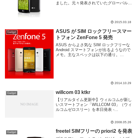
ました。元々発表されていたグローバルモ
デルを日本用に技適取得したモデルのよう
だ。スペックは以下の通り。OSAndroid
4.4 KitK...
2015.03.18
ASUS が SIM ロックフリースマー
Gadget
トフォン ZenFone 5 発売
ASUS からよさ気な SIM ロックフリーな
Android スマートフォンが出るようなので
メモ。主なスペックは以下の通り。
OSAndroid 4.4.2ディスプレイ5インチ
1280x720 IPS液晶CPUSnapdragon 400...
2014.10.29
willcom 03 ktkr
Gadget
【リアルタイム更新中】ウィルコムが新し
いスマートフォン「WILLCOM 03」（ウィ
ルコムゼロスリー）を本日発表 -
GIGAZINEスペックまだ見てないけど、発
売したら即買い予定。ad我慢して良かっ
2008.05.26
た・・・
freetel SIMフリーの priori2 を発表
Gadget