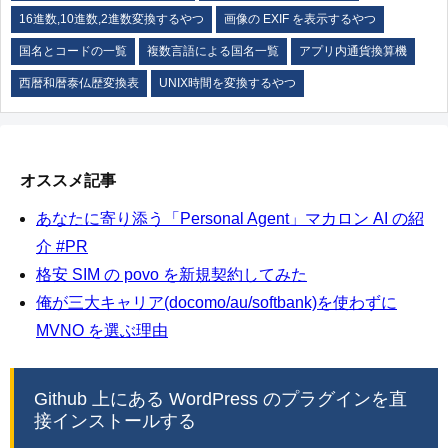
16進数,10進数,2進数変換するやつ
画像の EXIF を表示するやつ
国名とコードの一覧
複数言語による国名一覧
アプリ内通貨換算機
西暦和暦泰仏歴変換表
UNIX時間を変換するやつ
オススメ記事
あなたに寄り添う「Personal Agent」マカロン AI の紹
介 #PR
格安 SIM の povo を新規契約してみた
俺が三大キャリア(docomo/au/softbank)を使わずに
MVNO を選ぶ理由
Github 上にある WordPress のプラグインを直
接インストールする