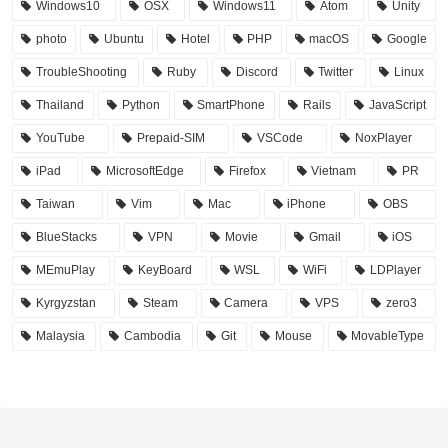
Windows10
OSX
Windows11
Atom
Unity
photo
Ubuntu
Hotel
PHP
macOS
Google
TroubleShooting
Ruby
Discord
Twitter
Linux
Thailand
Python
SmartPhone
Rails
JavaScript
YouTube
Prepaid-SIM
VSCode
NoxPlayer
iPad
MicrosoftEdge
Firefox
Vietnam
PR
Taiwan
Vim
Mac
iPhone
OBS
BlueStacks
VPN
Movie
Gmail
iOS
MEmuPlay
KeyBoard
WSL
WiFi
LDPlayer
Kyrgyzstan
Steam
Camera
VPS
zero3
Malaysia
Cambodia
Git
Mouse
MovableType