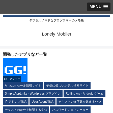
MENU
デジタルノマドなプログラマーのメモ帳
Lonely Mobiler
開発したアプリなど一覧
GG!アンテナ
Amazon セール情報サイト
子供に優しいホテル検索サイト
SimpleAppLinks - Wordpress プラグイン
Rolling Arc - Android ゲーム
IP アドレス確認
User Agent 確認
テキストの文字数を数えるやつ
テキストの差分を確認するやつ
パスワードジェネレーター