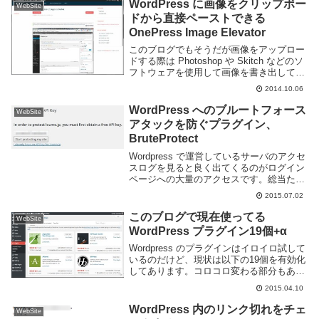
WordPress に画像をクリップボー
WebSite
ドから直接ペーストできる
OnePress Image Elevator
このブログでもそうだが画像をアップロー
ドする際は Photoshop や Skitch などのソ
フトウェアを使用して画像を書き出して使
用する場合が多い。この作業は慣れればそ
2014.10.06
れなりにスムーズに進むけど面倒臭い事に
変わりは無い。などと思っていた...
WordPress へのブルートフォース
WebSite
アタックを防ぐプラグイン、
BruteProtect
Wordpress で運営しているサーバのアクセ
スログを見ると良く出てくるのがログイン
ページへの大量のアクセスです。総当たり
攻撃によってログインを行おうとしている
2015.07.02
のでしょう。簡単なパスワードを使わない
事はもちろん、二段階認証や Captch...
このブログで現在使ってる
WebSite
WordPress プラグイン19個+α
Wordpress のプラグインはイロイロ試して
いるのだけど、現状は以下の19個を有効化
してあります。コロコロ変わる部分もある
ので一旦メモ代わりに書いておこう。19個
2015.04.10
といっても公開していない自分専用のもの
が2つあるので17個ですね。SEOS...
WordPress 内のリンク切れをチェ
WebSite