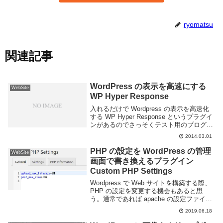
ryomatsu
関連記事
WordPress の表示を高速にする
WebSite
WP Hyper Response
入れるだけで Wordpress の表示を高速化
する WP Hyper Response というプラグイ
ンがあるのでさっそくテスト用のブログに
入れてみた。フロント側と管理画面、両方
2014.03.01
に効果があるようだ。インストール管理画
面のプラグイン -> ...
PHP の設定を WordPress の管理
WebSite
画面で書き換えるプラグイン
Custom PHP Settings
Wordpress で Web サイトを構築する際、
PHP の設定を変更する機会もあると思
う。通常であれば apache の設定ファイル
や php.ini, .htaccess ファイルを編集して
2019.06.18
設定を変更することができる。しかし、設
定を変...