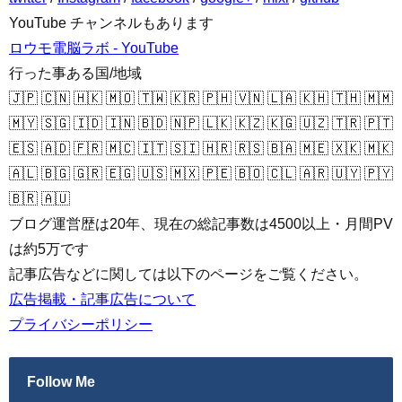
YouTube チャンネルもあります
ロウモ電脳ラボ - YouTube
行った事ある国/地域
🇯🇵 🇨🇳 🇭🇰 🇲🇴 🇹🇼 🇰🇷 🇵🇭 🇻🇳 🇱🇦 🇰🇭 🇹🇭 🇲🇲
🇲🇾 🇸🇬 🇮🇩 🇮🇳 🇧🇩 🇳🇵 🇱🇰 🇰🇿 🇰🇬 🇺🇿 🇹🇷 🇵🇹
🇪🇸 🇦🇩 🇫🇷 🇲🇨 🇮🇹 🇸🇮 🇭🇷 🇷🇸 🇧🇦 🇲🇪 🇽🇰 🇲🇰
🇦🇱 🇧🇬 🇬🇷 🇪🇬 🇺🇸 🇲🇽 🇵🇪 🇧🇴 🇨🇱 🇦🇷 🇺🇾 🇵🇾
🇧🇷 🇦🇺
ブログ運営歴は20年、現在の総記事数は4500以上・月間PV
は約5万です
記事広告などに関しては以下のページをご覧ください。
広告掲載・記事広告について
プライバシーポリシー
Follow Me