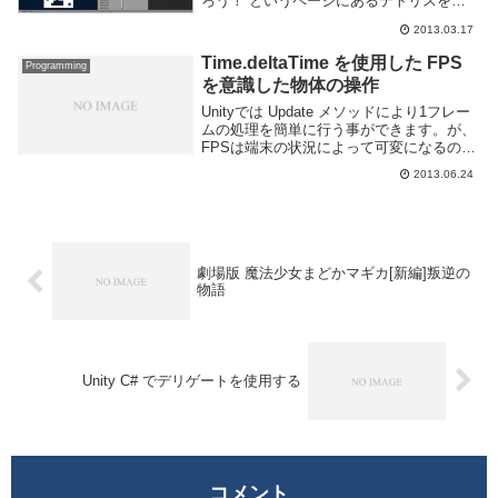
ろう！ というページにあるテトリスをそ
のまま Unity3D に移植してみた。プログラ
2013.03.17
ムをそのまま移植して Unity Script の文法
に...
Time.deltaTime を使用した FPS
Programming
を意識した物体の操作
Unityでは Update メソッドにより1フレー
ムの処理を簡単に行う事ができます。が、
FPSは端末の状況によって可変になるので
注意が必要です。例えば以下のコードを動
2013.06.24
かすとします。Y 軸を回転するだけです。
1フレームにつき1度回転させます...
劇場版 魔法少女まどかマギカ[新編]叛逆の
物語
Unity C# でデリゲートを使用する
コメント