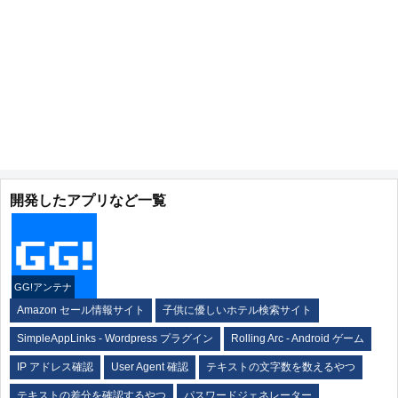
開発したアプリなど一覧
GG!アンテナ
Amazon セール情報サイト
子供に優しいホテル検索サイト
SimpleAppLinks - Wordpress プラグイン
Rolling Arc - Android ゲーム
IP アドレス確認
User Agent 確認
テキストの文字数を数えるやつ
テキストの差分を確認するやつ
パスワードジェネレーター