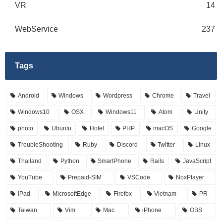
VR
14
WebService
237
Tags
Android
Windows
Wordpress
Chrome
Travel
Windows10
OSX
Windows11
Atom
Unity
photo
Ubuntu
Hotel
PHP
macOS
Google
TroubleShooting
Ruby
Discord
Twitter
Linux
Thailand
Python
SmartPhone
Rails
JavaScript
YouTube
Prepaid-SIM
VSCode
NoxPlayer
iPad
MicrosoftEdge
Firefox
Vietnam
PR
Taiwan
Vim
Mac
iPhone
OBS