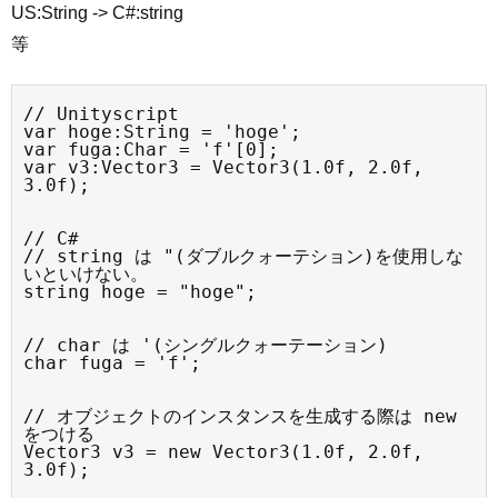
US:String -> C#:string
等
// Unityscript

var hoge:String = 'hoge';

var fuga:Char = 'f'[0];

var v3:Vector3 = Vector3(1.0f, 2.0f, 
3.0f);
// C#

// string は "(ダブルクォーテション)を使用しな
いといけない。

string hoge = "hoge";
// char は '(シングルクォーテーション)

char fuga = 'f';
// オブジェクトのインスタンスを生成する際は new 
をつける

Vector3 v3 = new Vector3(1.0f, 2.0f, 
3.0f);