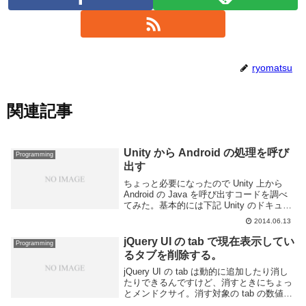
ryomatsu
関連記事
Unity から Android の処理を呼び
Programming
出す
ちょっと必要になったので Unity 上から
Android の Java を呼び出すコードを調べ
てみた。基本的には下記 Unity のドキュメ
ントのように AndroidJavaObject や
2014.06.13
AndroidJavaClass を利用す...
jQuery UI の tab で現在表示してい
Programming
るタブを削除する。
jQuery UI の tab は動的に追加したり消し
たりできるんですけど、消すときにちょっ
とメンドクサイ。消す対象の tab の数値を
渡さなければいけないのだが、その数値を