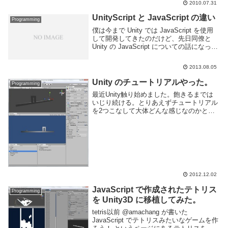
2010.07.31
取得する手段が見つけれなかったからだ。
というわけで functio...
UnityScript と JavaScript の違い
Programming
僕は今まで Unity では JavaScript を使用
して開発してきたのだけど、先日同僚と
Unity の JavaScript についての話になった
ので持ち帰ってまとめてみた。Unity にお
ける JavaScriptUnity では...
2013.08.05
Unity のチュートリアルやった。
Programming
最近Unity触り始めました。飽きるまでは
いじり続ける。とりあえずチュートリアル
を2つこなして大体どんな感じなのかとソ
フトウェアの操作方法に慣れた。一つ目は
Angry Birds 的なアプリを例にしたチュー
トリアル。もう一つはUnity入...
2012.12.02
JavaScript で作成されたテトリス
Programming
を Unity3D に移植してみた。
tetris以前 @amachang が書いた
JavaScript でテトリスみたいなゲームを作