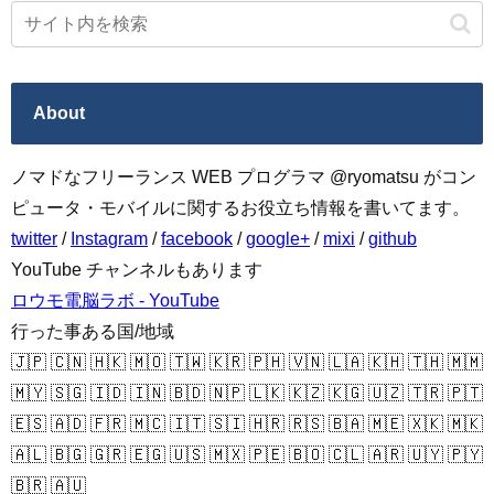
About
ノマドなフリーランス WEB プログラマ @ryomatsu がコン
ピュータ・モバイルに関するお役立ち情報を書いてます。
twitter
/
Instagram
/
facebook
/
google+
/
mixi
/
github
YouTube チャンネルもあります
ロウモ電脳ラボ - YouTube
行った事ある国/地域
🇯🇵 🇨🇳 🇭🇰 🇲🇴 🇹🇼 🇰🇷 🇵🇭 🇻🇳 🇱🇦 🇰🇭 🇹🇭 🇲🇲
🇲🇾 🇸🇬 🇮🇩 🇮🇳 🇧🇩 🇳🇵 🇱🇰 🇰🇿 🇰🇬 🇺🇿 🇹🇷 🇵🇹
🇪🇸 🇦🇩 🇫🇷 🇲🇨 🇮🇹 🇸🇮 🇭🇷 🇷🇸 🇧🇦 🇲🇪 🇽🇰 🇲🇰
🇦🇱 🇧🇬 🇬🇷 🇪🇬 🇺🇸 🇲🇽 🇵🇪 🇧🇴 🇨🇱 🇦🇷 🇺🇾 🇵🇾
🇧🇷 🇦🇺