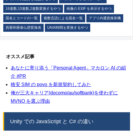
16進数,10進数,2進数変換するやつ
画像の EXIF を表示するやつ
国名とコードの一覧
複数言語による国名一覧
アプリ内通貨換算機
西暦和暦泰仏歴変換表
UNIX時間を変換するやつ
オススメ記事
あなたに寄り添う「Personal Agent」マカロン AI の紹
介 #PR
格安 SIM の povo を新規契約してみた
俺が三大キャリア(docomo/au/softbank)を使わずに
MVNO を選ぶ理由
Unity での JavaScript と C# の違い