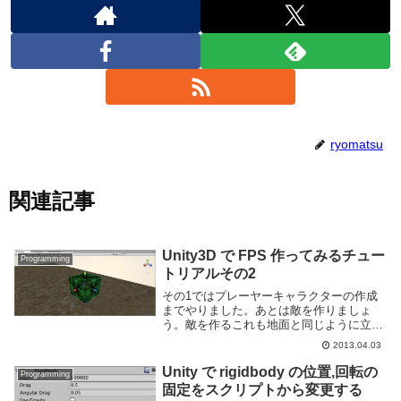
ryomatsu
関連記事
Unity3D で FPS 作ってみるチュー
Programming
トリアルその2
その1ではプレーヤーキャラクターの作成
までやりました。あとは敵を作りましょ
う。敵を作るこれも地面と同じように立方
体とマテリアルの設定で適当に作ります。
2013.04.03
はい、クリーパーさんですね。今回はとり
あえず作るだけなので爆発はしないです。
Unity で rigidbody の位置,回転の
Programming
見た目を作った...
固定をスクリプトから変更する