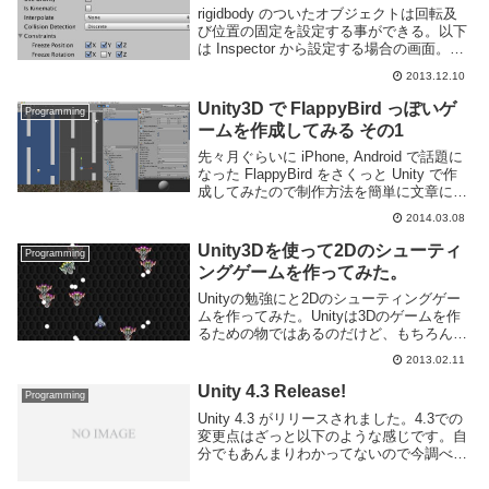
rigidbody のついたオブジェクトは回転及
び位置の固定を設定する事ができる。以下
は Inspector から設定する場合の画面。計
6箇所チェックボックスがあるのがわか
2013.12.10
る。これをスクリプトから編集するにはど
うするか。rigidbody ...
Unity3D で FlappyBird っぽいゲ
Programming
ームを作成してみる その1
先々月ぐらいに iPhone, Android で話題に
なった FlappyBird をさくっと Unity で作
成してみたので制作方法を簡単に文章にし
てみます。実制作時間は2時間ぐらいで
2014.03.08
す。実際には艦これやりながらやってたの
でもっと・・・...
Unity3Dを使って2Dのシューティ
Programming
ングゲームを作ってみた。
Unityの勉強にと2Dのシューティングゲー
ムを作ってみた。Unityは3Dのゲームを作
るための物ではあるのだけど、もちろん2D
のゲームも作成できる。そのためのフレー
2013.02.11
ムワークなどもあるがとりあえずUnity本
体にある以外の機能は使わずに作成...
Unity 4.3 Release!
Programming
Unity 4.3 がリリースされました。4.3での
変更点はざっと以下のような感じです。自
分でもあんまりわかってないので今調べ
た。全く新しい2Dツールセットアニメーシ
ョン: Blendshape と animator-driven キャ