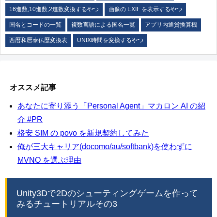
16進数,10進数,2進数変換するやつ
画像の EXIF を表示するやつ
国名とコードの一覧
複数言語による国名一覧
アプリ内通貨換算機
西暦和暦泰仏歴変換表
UNIX時間を変換するやつ
オススメ記事
あなたに寄り添う「Personal Agent」マカロン AI の紹
介 #PR
格安 SIM の povo を新規契約してみた
俺が三大キャリア(docomo/au/softbank)を使わずに
MVNO を選ぶ理由
Unity3Dで2Dのシューティングゲームを作って
みるチュートリアルその3