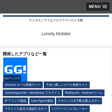
MENU
デジタルノマドなプログラマーのメモ帳
Lonely Mobiler
開発したアプリなど一覧
GG!アンテナ
Amazon セール情報サイト
子供に優しいホテル検索サイト
SimpleAppLinks - Wordpress プラグイン
Rolling Arc - Android ゲーム
IP アドレス確認
User Agent 確認
テキストの文字数を数えるやつ
テキストの差分を確認するやつ
パスワードジェネレーター